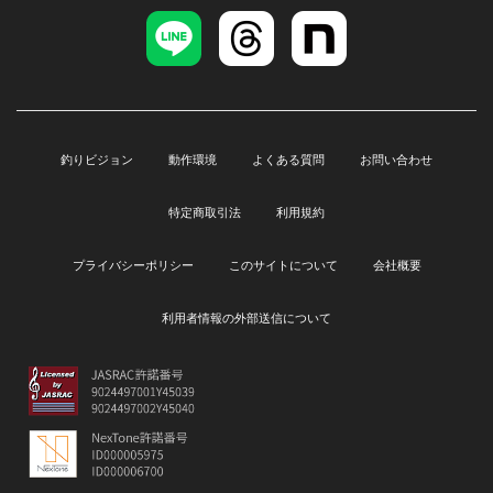
釣りビジョン
動作環境
よくある質問
お問い合わせ
特定商取引法
利用規約
プライバシーポリシー
このサイトについて
会社概要
利用者情報の外部送信について