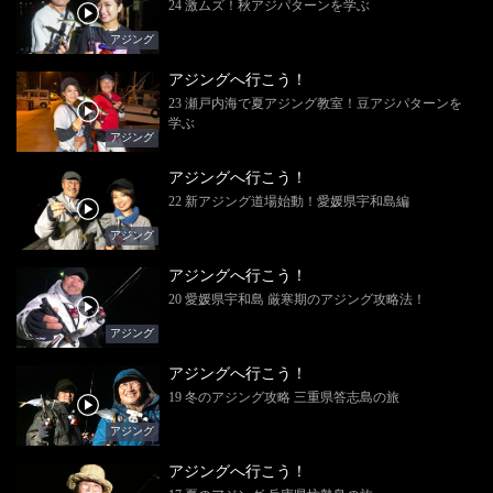
24 激ムズ！秋アジパターンを学ぶ
アジング
アジングへ行こう！
23 瀬戸内海で夏アジング教室！豆アジパターンを
学ぶ
アジング
アジングへ行こう！
22 新アジング道場始動！愛媛県宇和島編
アジング
アジングへ行こう！
20 愛媛県宇和島 厳寒期のアジング攻略法！
アジング
アジングへ行こう！
19 冬のアジング攻略 三重県答志島の旅
アジング
アジングへ行こう！