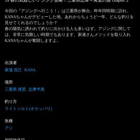
39 春の気難しいアジング攻略！三重県志摩～尾鷲の旅
chapter
2
今回の『アジングへ行こう！』は三重県が舞台。昨年同時期に訪れ、
KANAちゃんがデビューした地。あれからちょうど一年、どんな釣りを
見せてくれるのでしょうか？

春の陽気に誘われて釣りに出かける人も多いはず。アジングに関して
は、非常に気難しい時期でもあります。家邊さんメソッドを取り入れ
KANAちゃんが奮闘しますよ。
出演者
家邊 克己
KANA
場所
三重県 尾鷲
志摩半島
釣り方
ライトソルト(オカッパリ)
魚種
アジ