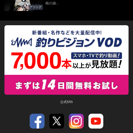
根の旅」
アジング
公式SNS