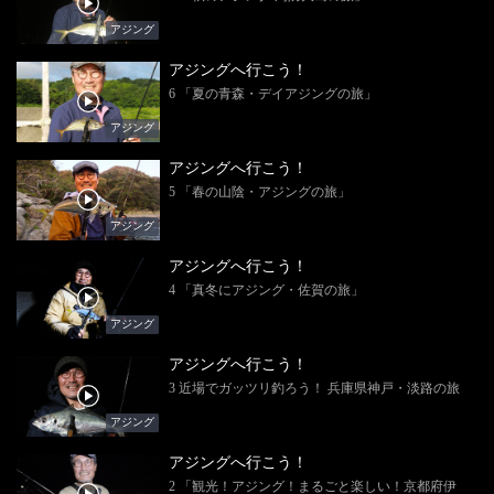
アジング
アジングへ行こう！
6 「夏の青森・デイアジングの旅」
アジング
アジングへ行こう！
5 「春の山陰・アジングの旅」
アジング
アジングへ行こう！
4 「真冬にアジング・佐賀の旅」
アジング
アジングへ行こう！
3 近場でガッツリ釣ろう！ 兵庫県神戸・淡路の旅
アジング
アジングへ行こう！
2 「観光！アジング！まるごと楽しい！京都府伊