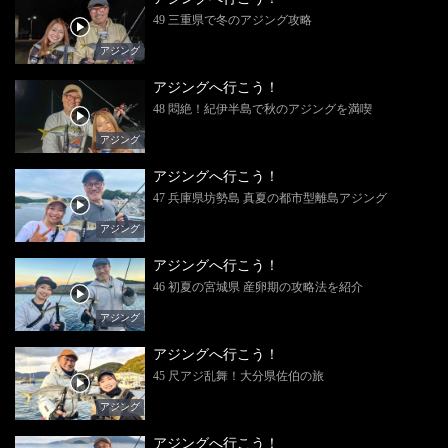
49 三重県で冬のアジング攻略
アジング
アジングへ行こう！
48 悶絶！紀伊半島で秋のアジングを満喫
アジング
アジングへ行こう！
47 兵庫県坊勢島 真夏の都市型離島アジング
アジング
アジングへ行こう！
46 初夏の宮城県 産卵期の攻略法を紹介
アジング
アジングへ行こう！
45 尺アジ乱舞！大分県佐伯の旅
アジング
アジングへ行こう！