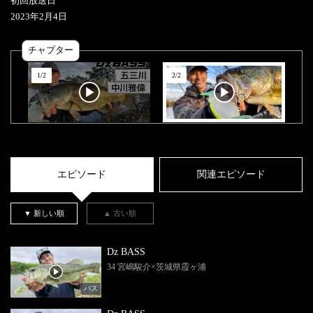
初回放送日
2023
年
2
月
4
日
チャプター
1
/
2
2
/
2
エピソード
関連エピソード
▼ 新しい順
▲ 古い順
Dz BASS
34 宮嶋駿介×茨城県霞ヶ浦
バス