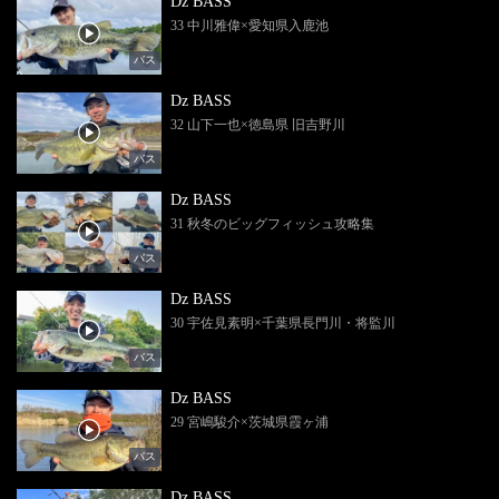
Dz BASS
33 中川雅偉×愛知県入鹿池
バス
Dz BASS
32 山下一也×徳島県 旧吉野川
バス
Dz BASS
31 秋冬のビッグフィッシュ攻略集
バス
Dz BASS
30 宇佐見素明×千葉県長門川・将監川
バス
Dz BASS
29 宮嶋駿介×茨城県霞ヶ浦
バス
Dz BASS