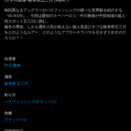
19 中川雅偉×岐阜県五三川
chapter
2
毎回異なるアングラーがバスフィッシングの様々な世界観を紹介する
『Dz BASS』。今回は愛知のスーパーロコ・中川雅偉が中部地域の超人
気スポット五三川に挑む。

厳冬の季節、しかも通年人気が絶えない超人気及びタフな岐阜県五三川
をどのようなルアー、どのようなアプローチでバスを引きずり出すのだ
ろうか？！
出演者
中川 雅偉
場所
岐阜県 五三川
釣り方
バスフィッシング(オカッパリ)
魚種
ブラックバス