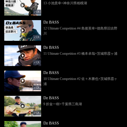
13 小池貴幸×神奈川県相模湖
バス
Dz BASS
12 Ultimate Competition #4 島後英幸×徳島県旧吉野
川
バス
Dz BASS
11 Ultimate Competition #3 橋本卓哉×茨城県霞ヶ浦
バス
Dz BASS
10 Ultimate Competition #2 佐々木勝也×茨城県霞ヶ
浦
バス
Dz BASS
9 折金一樹×千葉県三島湖
バス
Dz BASS