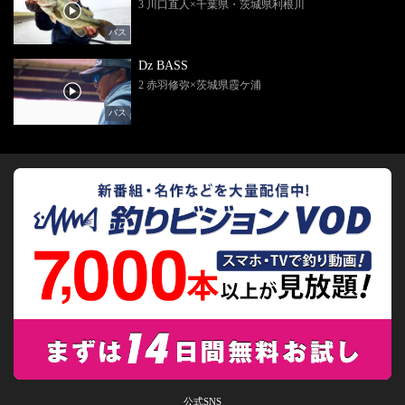
3 川口直人×千葉県・茨城県利根川
バス
Dz BASS
2 赤羽修弥×茨城県霞ケ浦
バス
公式SNS