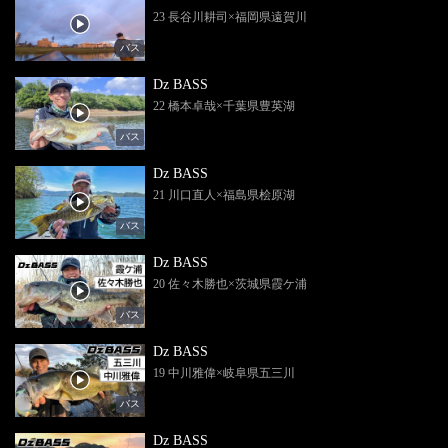
23 長谷川耕司×福岡県遠賀川
バス
Dz BASS
22 橋本卓哉×千葉県豊英湖
バス
Dz BASS
21 川口直人×福島県桧原湖
バス
Dz BASS
20 佐々木勝也×茨城県霞ケ浦
バス
Dz BASS
19 中川雅偉×岐阜県五三川
バス
Dz BASS