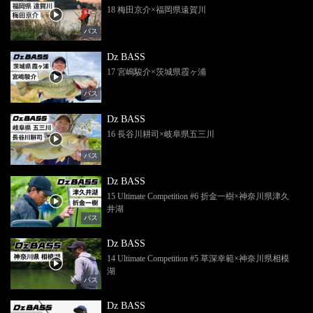
18 梅田京介×福岡県遠賀川
バス
Dz BASS
17 宮嶋駿介×茨城県霞ヶ浦
バス
Dz BASS
16 長谷川耕司×岐阜県五三川
バス
Dz BASS
15 Ultimate Competition #6 折金一樹×神奈川県津久
井湖
バス
Dz BASS
14 Ultimate Competition #5 草深幸範×神奈川県相模
湖
バス
Dz BASS