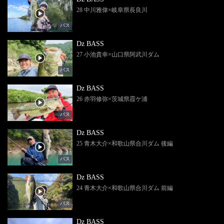
28 中川雅偉×岐阜県長良川
バス
Dz BASS
27 小池貴幸×山口県阿武川ダム
バス
Dz BASS
26 赤羽修弥×茨城県霞ケ浦
バス
Dz BASS
25 青木大介×和歌山県合川ダム 後編
バス
Dz BASS
24 青木大介×和歌山県合川ダム 前編
バス
Dz BASS