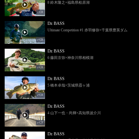
8 鈴木隆之×福島県桧原湖
バス
Dz BASS
Ultimate Competition #1 赤羽修弥×千葉県豊英ダム
バス
Dz BASS
6 藤田京弥×神奈川県相模湖
バス
Dz BASS
5 橋本卓哉×茨城県霞ヶ浦
バス
Dz BASS
4 山下一也・尚輝×高知県波介川
バス
Dz BASS