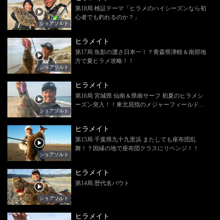
第18局 検証テーマ「ヒラメのハイシーズンなら初
心者でも釣れるのか？」
ショアソルト
ヒラメイト
第17局 魚影の濃さ日本一！？青森県津軽＆南部地
方で夏ヒラメ攻略！！
ショアソルト
ヒラメイト
第16局 宮城県 仙南＆県南サーフ 初夏のヒラメシ
ーズン突入！！東北屈指のメジャーフィールドで
ショアソルト
開幕戦に臨む！！
ヒラメイト
第15局 千葉県九十九里浜 またしても座布団乱
舞！？因縁の地で座布団クラスにリベンジ！！
ショアソルト
ヒラメイト
第14局 歴代名バウト
ショアソルト
ヒラメイト