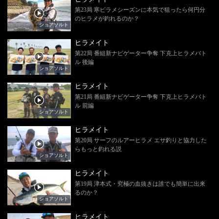
第23局 寒ビラメシーズンに本気で狙ったら何円分
のヒラメが釣れるのか？
ショアソルト
ヒラメイト
第22局 番組新ナビゲーター争奪 下克上ヒラメバト
ル 後編
ショアソルト
ヒラメイト
第21局 番組新ナビゲーター争奪 下克上ヒラメバト
ル 前編
ショアソルト
ヒラメイト
第20局 サーフのルアーヒラメ エサ釣りと協力した
らもっと釣れる説
ショアソルト
ヒラメイト
第19局 津本式・究極の血抜きは誰でも簡単に出来
るのか？
ショアソルト
ヒラメイト