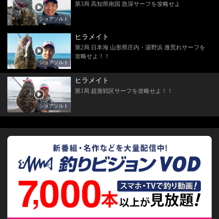
第3局 高知県南国 急深サーフを攻略せよ
ショアソルト
ヒラメイト
第2局 日本海 山形県庄内・湯野浜 激荒れサーフを
攻略せよ！！
ショアソルト
ヒラメイト
第1局 超激戦区サーフを攻略せよ！！
ショアソルト