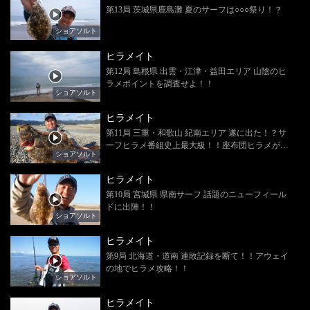
第13局 茨城県鹿島灘 夏のサーフは○○○祭り！？
ショアソルト
ヒラメイト
第12局 島根県 出雲・江津・益田エリア 山陰のヒ
ラメポイントを調査せよ！！
ショアソルト
ヒラメイト
第11局 三重・和歌山 紀南エリア 遂に出た！？サ
ーフヒラメ番組史上最大級！！座布団ヒラメが釣
ショアソルト
れちゃった！！
ヒラメイト
第10局 宮城県 県南サーフ 話題のニューフィール
ドに出陣！！
ショアソルト
ヒラメイト
第9局 北海道・道南 連敗記録を断て！！アウェイ
の地でヒラメ攻略！！
ショアソルト
ヒラメイト