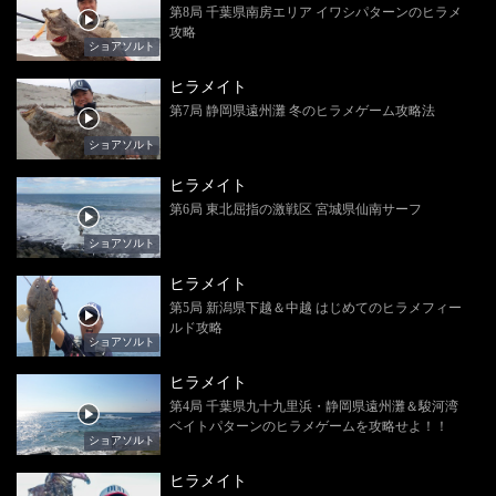
第8局 千葉県南房エリア イワシパターンのヒラメ
攻略
ショアソルト
ヒラメイト
第7局 静岡県遠州灘 冬のヒラメゲーム攻略法
ショアソルト
ヒラメイト
第6局 東北屈指の激戦区 宮城県仙南サーフ
ショアソルト
ヒラメイト
第5局 新潟県下越＆中越 はじめてのヒラメフィー
ルド攻略
ショアソルト
ヒラメイト
第4局 千葉県九十九里浜・静岡県遠州灘＆駿河湾
ベイトパターンのヒラメゲームを攻略せよ！！
ショアソルト
ヒラメイト