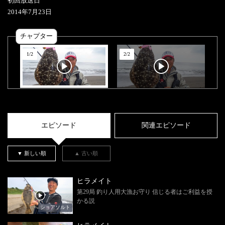
初回放送日
2014
年
7
月
23
日
チャプター
1
/
2
2
/
2
エピソード
関連エピソード
▼ 新しい順
▲ 古い順
ヒラメイト
第29局 釣り人用大漁お守り 信じる者はご利益を授
かる説
ショアソルト