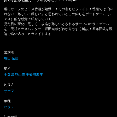
第1局 超激戦区サーフを攻略せよ！！
chapter
1
遂にサーフのヒラメ番組が始動！！その名もヒラメイト！番組では「釣
れない・難しい・厳しい」と思われているこの釣りをボードゲーム（チ
ェス）的な感覚で紹介していく。

見た目の変化に乏しく、攻略が難しいとされるサーフのヒラメゲーム
を、元祖ヒラメハンター・堀田光哉がわかりやすく解説！座布団級を理
論で追い込み、ヒラメイトする！
出演者
堀田 光哉
場所
千葉県 館山市 平砂浦海岸
釣り方
サーフ
魚種
ヒラメ