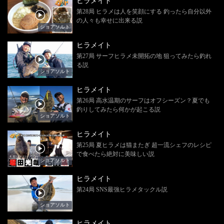
ヒラメイト
第28局 ヒラメは人を笑顔にする 釣ったら自分以外
の人々も幸せに出来る説
ショアソルト
ヒラメイト
第27局 サーフヒラメ未開拓の地 狙ってみたら釣れ
る説
ショアソルト
ヒラメイト
第26局 高水温期のサーフはオフシーズン？夏でも
釣りしてみたら何かが起こる説
ショアソルト
ヒラメイト
第25局 夏ヒラメは猫またぎ 超一流シェフのレシピ
で食べたら絶対に美味しい説
ショアソルト
ヒラメイト
第24局 SNS最強ヒラメタックル説
ショアソルト
ヒラメイト