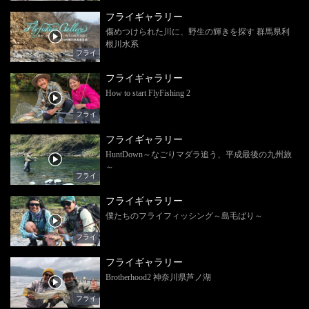
フライギャラリー
傷めつけられた川に、野生の輝きを探す 群馬県利
根川水系
フライ
フライギャラリー
How to start FlyFishing 2
フライ
フライギャラリー
HuntDown～なごりマダラ追う、平成最後の九州旅
～
フライ
フライギャラリー
僕たちのフライフィッシング～島毛ばり～
フライ
フライギャラリー
Brotherhood2 神奈川県芦ノ湖
フライ