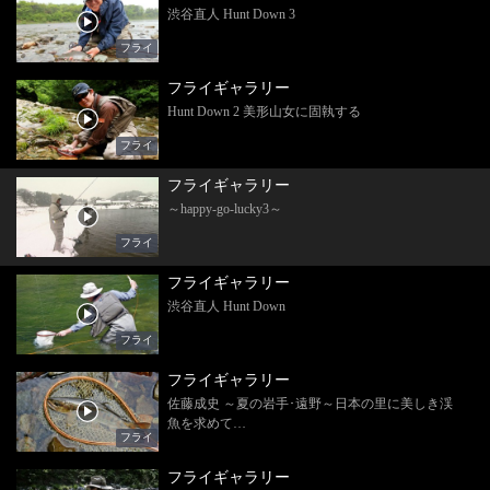
渋谷直人 Hunt Down 3
フライ
フライギャラリー
Hunt Down 2 美形山女に固執する
フライ
フライギャラリー
～happy-go-lucky3～
フライ
フライギャラリー
渋谷直人 Hunt Down
フライ
フライギャラリー
佐藤成史 ～夏の岩手･遠野～日本の里に美しき渓
魚を求めて…
フライ
フライギャラリー