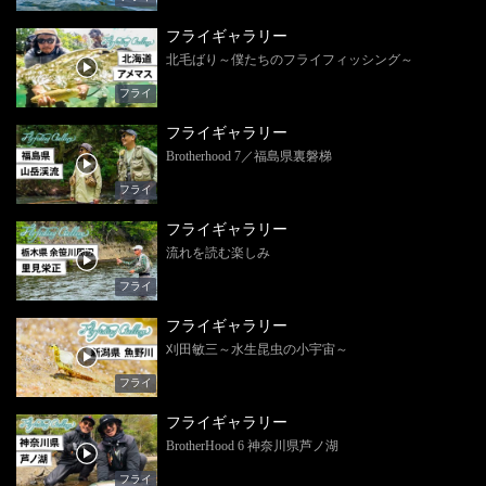
フライギャラリー
北毛ばり～僕たちのフライフィッシング～
フライ
フライギャラリー
Brotherhood 7／福島県裏磐梯
フライ
フライギャラリー
流れを読む楽しみ
フライ
フライギャラリー
刈田敏三～水生昆虫の小宇宙～
フライ
フライギャラリー
BrotherHood 6 神奈川県芦ノ湖
フライ