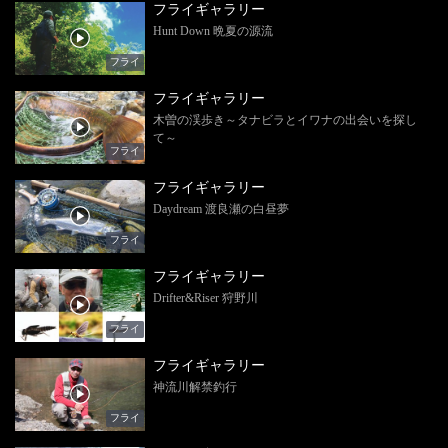
フライギャラリー
Hunt Down 晩夏の源流
フライ
フライギャラリー
木曽の渓歩き～タナビラとイワナの出会いを探し
て～
フライ
フライギャラリー
Daydream 渡良瀬の白昼夢
フライ
フライギャラリー
Drifter&Riser 狩野川
フライ
フライギャラリー
神流川解禁釣行
フライ