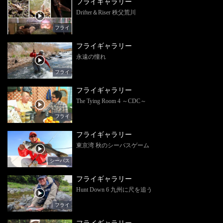
フライギャラリー
Drifter＆Riser 秩父荒川
フライ
フライギャラリー
永遠の憧れ
フライ
フライギャラリー
The Tying Room 4 ～CDC～
フライ
フライギャラリー
東京湾 秋のシーバスゲーム
シーバス
フライギャラリー
Hunt Down 6 九州に尺を追う
フライ