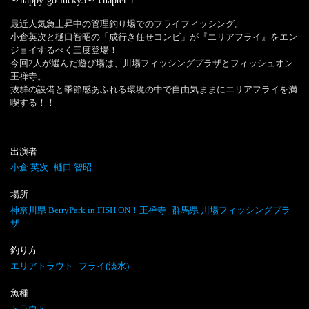
～happy-go-lucky3～
chapter
1
最近人気急上昇中の管理釣り場でのフライフィッシング。

小倉英次と樋口智昭の「成行き任せコンビ」が『エリアフライ』をエン
ジョイするべく三度登場！

今回2人が選んだ遊び場は、川場フィッシングプラザとフィッシュオン
王禅寺。

抜群の設備と季節感あふれる環境の中で自由気ままにエリアフライを満
喫する！！
出演者
小倉 英次
樋口 智昭
場所
神奈川県 BerryPark in FISH ON！王禅寺
群馬県 川場フィッシングプラ
ザ
釣り方
エリアトラウト
フライ(淡水)
魚種
トラウト