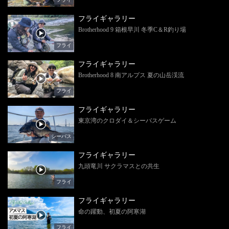
フライギャラリー
Brotherhood 9 箱根早川 冬季C＆R釣り場
フライ
フライギャラリー
Brotherhood 8 南アルプス 夏の山岳渓流
フライ
フライギャラリー
東京湾のクロダイ＆シーバスゲーム
シーバス
フライギャラリー
九頭竜川 サクラマスとの共生
フライ
フライギャラリー
命の躍動、初夏の阿寒湖
フライ