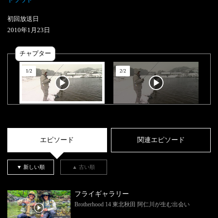
初回放送日
2010
年
1
月
23
日
チャプター
1
/
2
2
/
2
エピソード
関連エピソード
▼ 新しい順
▲ 古い順
フライギャラリー
Brotherhood 14 東北秋田 阿仁川が生む出会い