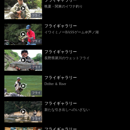
フライギャラリー
晩夏・関東のイワナ釣り
フライ
フライギャラリー
イワイミノーBASSゲーム＠芦ノ湖
フライ
フライギャラリー
長野県犀川のウェットフライ
フライ
フライギャラリー
Drifter ＆ Riser
フライ
フライギャラリー
新たな引き出しへのいざない
フライ
フライギャラリー