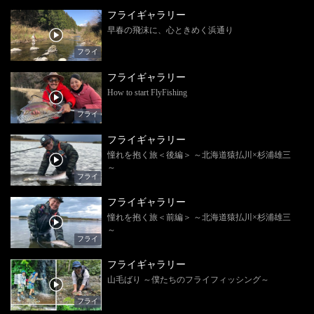
フライギャラリー
早春の飛沫に、心ときめく浜通り
フライ
フライギャラリー
How to start FlyFishing
フライ
フライギャラリー
憧れを抱く旅＜後編＞ ～北海道猿払川×杉浦雄三
～
フライ
フライギャラリー
憧れを抱く旅＜前編＞ ～北海道猿払川×杉浦雄三
～
フライ
フライギャラリー
山毛ばり ～僕たちのフライフィッシング～
フライ