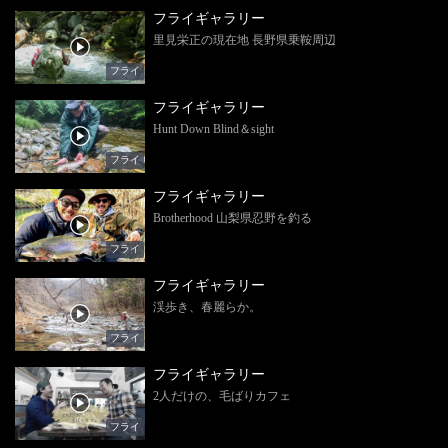
フライギャラリー
里見栄正の現在地 長野県乗鞍周辺
フライ
フライギャラリー
Hunt Down Blind＆sight
フライ
フライギャラリー
Brotherhood 山梨県忍野を釣る
フライ
フライギャラリー
渓歩き、春麗らか。
フライ
フライギャラリー
2人だけの、毛ばりカフェ
フライ