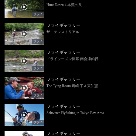
Hunt Down 4 本流の尺
フライ
フライギャラリー
ザ・テレストリアル
フライ
フライギャラリー
ドライシーズン開幕 南会津釣行
フライ
フライギャラリー
The Tying Room 嶋崎 了＆東知憲
フライ
フライギャラリー
Saltwater Flyfishing in Tokyo Bay Area
フライ
フライギャラリー