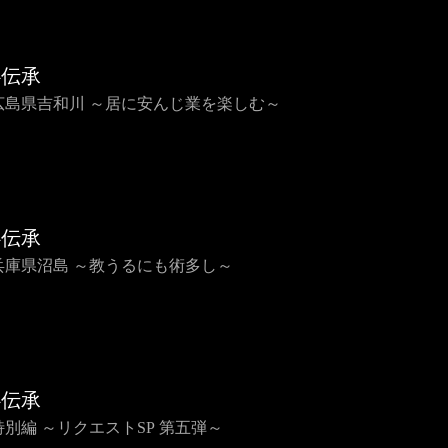
心伝承
2 広島県吉和川 ～居に安んじ業を楽しむ～
心伝承
1 兵庫県沼島 ～教うるにも術多し～
心伝承
 特別編 ～リクエストSP 第五弾～