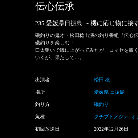
伝心伝承
235 愛媛県日振島 ～機に応じ物に接
磯釣りの鬼才・松田稔出演の釣り番組『伝心伝
磯釣りを楽しむ！

口太狙いで磯に上がってみたが、コマセを撒
いくが、果たして…。
出演者
松田 稔
場所
愛媛県 日振島
釣り方
磯釣り
魚種
クチブトメジナ
オ
初回放送日
2022
年
12
月
26
日