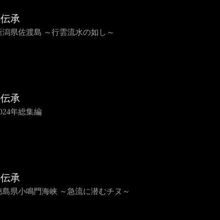
心伝承
5 新潟県佐渡島 ～行雲流水の如し～
心伝承
 2024年総集編
心伝承
3 徳島県小鳴門海峡 ～急流に潜むチヌ～