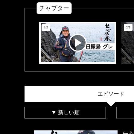
チャプター
1
/
2
2
/
2
エピソード
▼ 新しい順