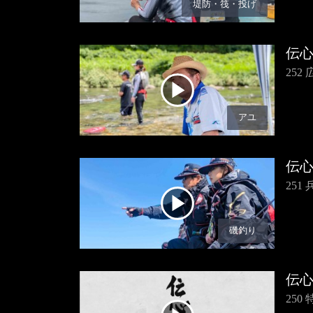
堤防・筏・投げ
伝
25
アユ
伝
25
磯釣り
伝
250