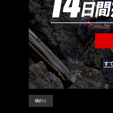
す
磯釣り