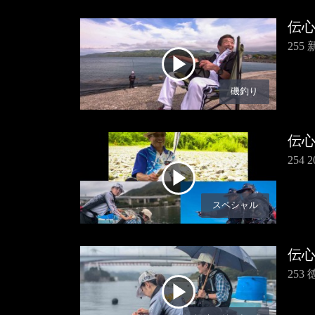
伝
25
磯釣り
伝
254
スペシャル
伝
25