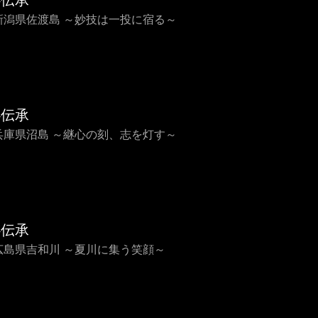
心伝承
8 新潟県佐渡島 ～妙技は一投に宿る～
心伝承
7 兵庫県沼島 ～継心の刻、志を灯す～
心伝承
6 広島県吉和川 ～夏川に集う笑顔～