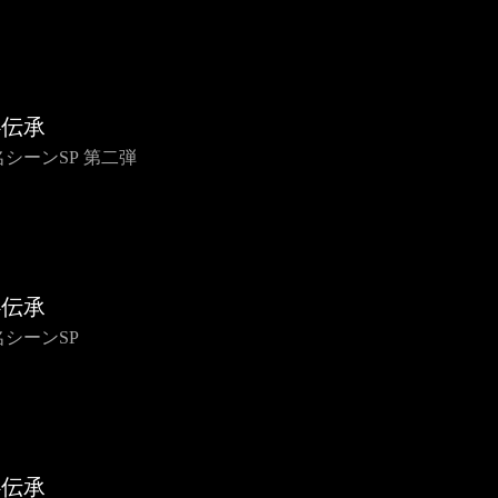
心伝承
 名シーンSP 第二弾
心伝承
 名シーンSP
心伝承