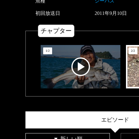
魚種
シーバス
初回放送日
2011
年
9
月
10
日
チャプター
1
/
2
2
/
2
エピソード