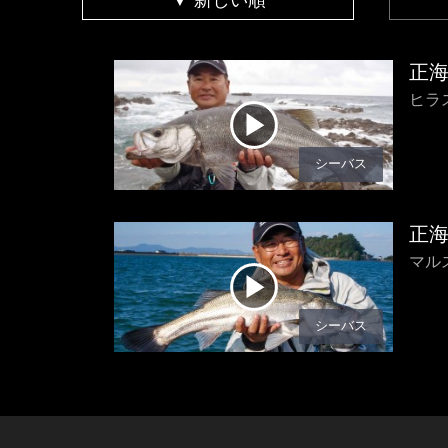
▼ 新しい順
正
ヒラ
シーバス
正
マル
シーバス