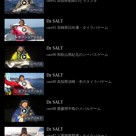
case92 高知県柏島のヒラスズキ
シーバス
Dz SALT
case91 宮崎県日向灘・タイラバゲーム
オフショアソルト
Dz SALT
case90 和歌山県紀北のシーバスゲーム
シーバス
Dz SALT
case89 高知県須崎・冬のタイラバゲーム
オフショアソルト
Dz SALT
case88 愛媛県中島のメバルゲーム
ショアソルト
Dz SALT
case87 三重県熊野灘・タイラバゲーム