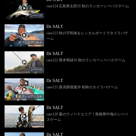
case124 広島県太田川 秋のランカーシーバスゲーム
シーバス
Dz SALT
case123 秋の宇和海をレンタルボートでタイラバゲ
ーム
オフショアソルト
Dz SALT
case122 熊本県緑川 秋のランカーシーバスゲーム
シーバス
Dz SALT
case121 新潟県寝屋沖 初秋のタイラバゲーム
オフショアソルト
Dz SALT
case120 夏のウィードエリア！島根県中海のシーバ
スゲーム
シーバス
Dz SALT