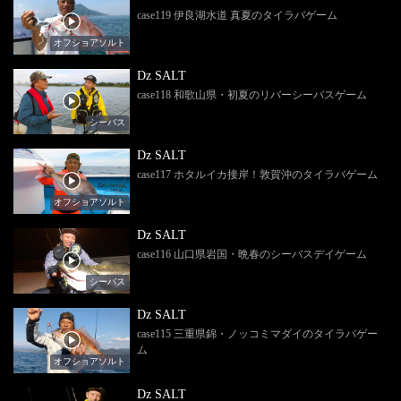
case119 伊良湖水道 真夏のタイラバゲーム
オフショアソルト
Dz SALT
case118 和歌山県・初夏のリバーシーバスゲーム
シーバス
Dz SALT
case117 ホタルイカ接岸！敦賀沖のタイラバゲーム
オフショアソルト
Dz SALT
case116 山口県岩国・晩春のシーバスデイゲーム
シーバス
Dz SALT
case115 三重県錦・ノッコミマダイのタイラバゲー
ム
オフショアソルト
Dz SALT