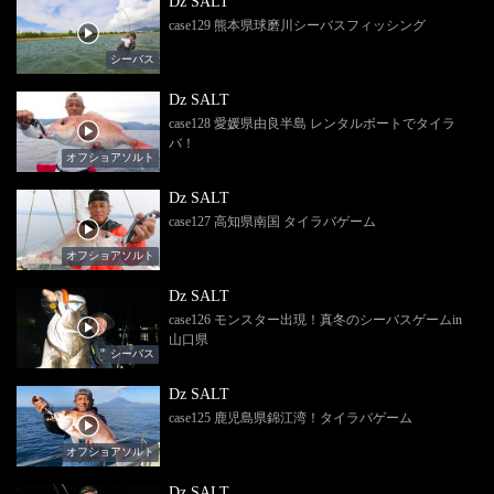
Dz SALT
case129 熊本県球磨川シーバスフィッシング
シーバス
Dz SALT
case128 愛媛県由良半島 レンタルボートでタイラ
バ！
オフショアソルト
Dz SALT
case127 高知県南国 タイラバゲーム
オフショアソルト
Dz SALT
case126 モンスター出現！真冬のシーバスゲームin
山口県
シーバス
Dz SALT
case125 鹿児島県錦江湾！タイラバゲーム
オフショアソルト
Dz SALT