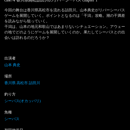
case74 香川県高松詰田川のリバーシーバス
chapter
1
今回の舞台は香川県高松市を流れる詰田川。山本典史がリバーシーバス
ゲームを展開していく。ポイントとなるのは「干潟」攻略。潮の干満差
を読みながら狙っていく。

干潟は、山本の地元和歌山ではあまりないシチュエーション。アウェー
の地でどのようにゲームを展開していくのか。果たしてシーバスとの出
会いは訪れるのだろうか？
出演者
山本 典史
場所
香川県 高松市 詰田川
釣り方
シーバス(オカッパリ)
魚種
シーバス