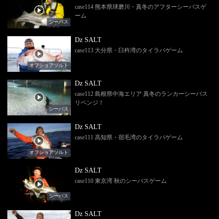
case114 熊本県球磨川・真冬のアフターシーバスゲ
ーム
シーバス
Dz SALT
case113 大分県・臼杵湾のタイラバゲーム
オフショアソルト
Dz SALT
case112 島根県中海エリア 真冬のランカーシーバス
リベンジ！
シーバス
Dz SALT
case111 高知県・宿毛湾のタイラバゲーム
オフショアソルト
Dz SALT
case110 東京湾 秋のシーバスゲーム
シーバス
Dz SALT