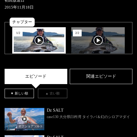
初回放送日
2015
年
11
月
18
日
チャプター
1
/
2
2
/
2
エピソード
関連エピソード
▼ 新しい順
▲ 古い順
Dz SALT
case130 大分県臼杵湾 タイラバ＆幻のシロアマダイ
オフショアソルト