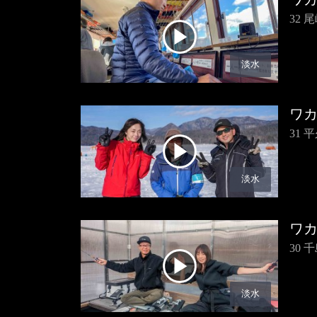
32
淡水
ワ
31
淡水
ワ
30
淡水