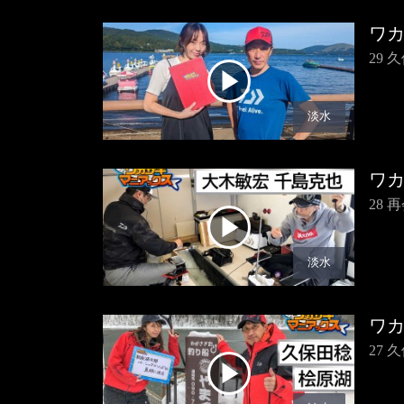
ワ
29
淡水
ワ
28
淡水
ワ
27