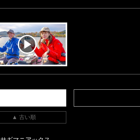
▲ 古い順
カサギマニアックス