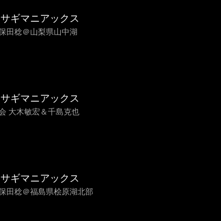
カサギマニアックス
 久保田稔＠山梨県山中湖
カサギマニアックス
 再会 大木敏宏＆千島克也
カサギマニアックス
 久保田稔＠福島県桧原湖北部