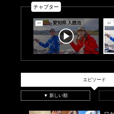
チャプター
1
/
2
2
/
2
エピソード
▼ 新しい順
ワ