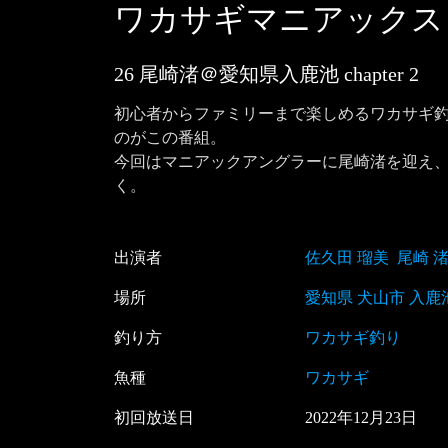
ワカサギマニアックス
26 尾崎渚＠愛知県入鹿池
chapter
2
初心者からファミリーまで楽しめるワカサギ
のがこの番組。

今回はマニアックアングラーに尾崎渚を迎え
く。
出演者
佐久田 瑠美
尾崎 
場所
愛知県 犬山市 入鹿
釣り方
ワカサギ釣り
魚種
ワカサギ
初回放送日
2022
年
12
月
23
日