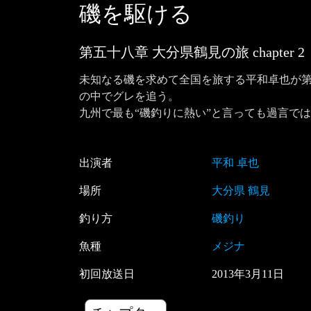
磯を駆ける
第五十八章 大分県鶴見の旅
chapter
2
未知なる磯を求めて全国を旅する平和卓也が
の中でグレを追う。

九州で最も“磯釣りに熱い”と言っても過言で
出演者
平和 卓也
場所
大分県 鶴見
釣り方
磯釣り
魚種
メジナ
初回放送日
2013
年
3
月
11
日