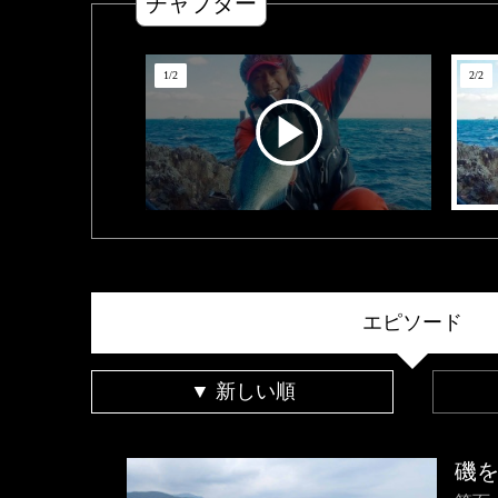
チャプター
1
/
2
2
/
2
エピソード
▼ 新しい順
磯