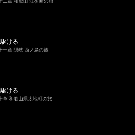
十二章 和歌山 江須崎の旅
を駆ける
十一章 隠岐 西ノ島の旅
を駆ける
十章 和歌山県太地町の旅