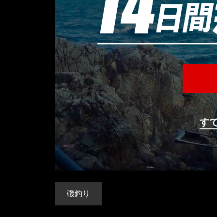
す
磯釣り