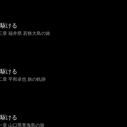
を駆ける
三章 福井県 若狭大島の旅
を駆ける
二章 平和卓也 旅の軌跡
を駆ける
一章 山口県青海島の旅