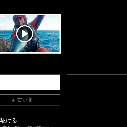
▲ 古い順
を駆ける