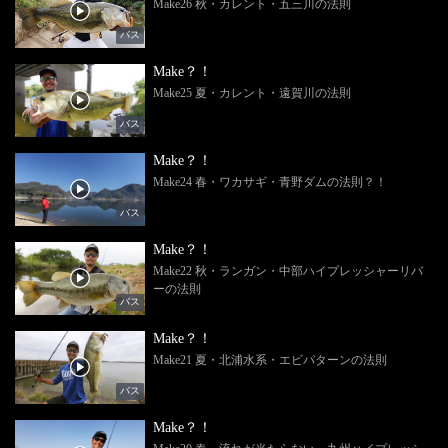
Make26 秋・カレント・五三川の法則
バス
Make？！
Make25 夏・カレント・遠賀川の法則
バス
Make？！
Make24 春・ワカサギ・青野ダムの法則？！
バス
Make？！
Make22 秋・ランガン・中部ハイプレッシャーリバ
ーの法則
バス
Make？！
Make21 夏・北浦水系・エビパターンの法則
バス
Make？！