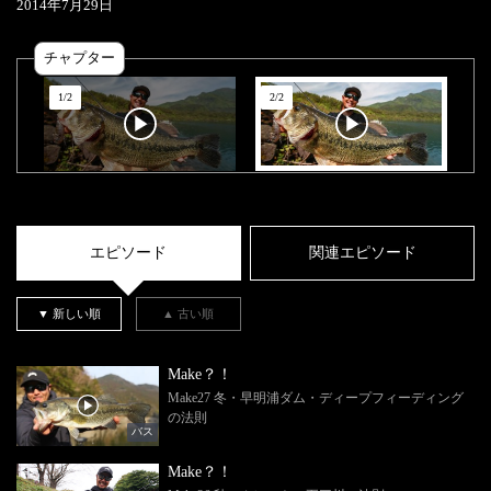
2014
年
7
月
29
日
チャプター
1
/
2
2
/
2
エピソード
関連エピソード
▼ 新しい順
▲ 古い順
Make？！
Make27 冬・早明浦ダム・ディープフィーディング
の法則
バス
Make？！