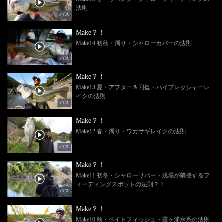
法則
バス
Make？！
Make14 初秋・濁り・シャローカバーの法則
バス
Make？！
Make13 夏・アフター＆回復・ハイプレッシャーレ
イクの法則
バス
Make？！
Make12 春・濁り・ワカサギレイクの法則
バス
Make？！
Make11 初冬・シャローリバー・浅場が隣接するフ
ィーディングスポットの法則？！
バス
Make？！
Make10 秋・ベイトフィッシュ・霞ヶ浦水系の法則