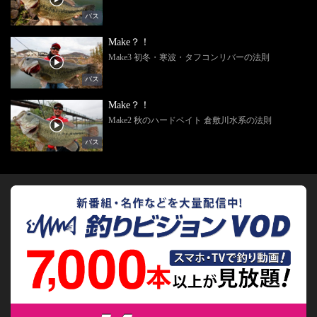
バス
Make？！
Make3 初冬・寒波・タフコンリバーの法則
バス
Make？！
Make2 秋のハードベイト 倉敷川水系の法則
バス