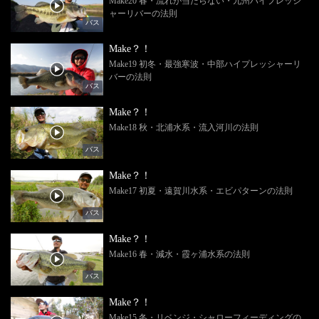
Make20 春・流れが当たらない・九州ハイプレッシ
ャーリバーの法則
バス
Make？！
Make19 初冬・最強寒波・中部ハイプレッシャーリ
バーの法則
バス
Make？！
Make18 秋・北浦水系・流入河川の法則
バス
Make？！
Make17 初夏・遠賀川水系・エビパターンの法則
バス
Make？！
Make16 春・減水・霞ヶ浦水系の法則
バス
Make？！
Make15 冬・リベンジ・シャローフィーディングの