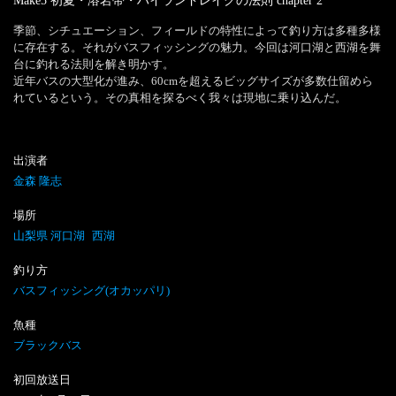
Make5 初夏・溶岩帯・ハイランドレイクの法則
chapter
2
季節、シチュエーション、フィールドの特性によって釣り方は多種多様
に存在する。それがバスフィッシングの魅力。今回は河口湖と西湖を舞
台に釣れる法則を解き明かす。

近年バスの大型化が進み、60cmを超えるビッグサイズが多数仕留めら
れているという。その真相を探るべく我々は現地に乗り込んだ。
出演者
金森 隆志
場所
山梨県 河口湖
西湖
釣り方
バスフィッシング(オカッパリ)
魚種
ブラックバス
初回放送日