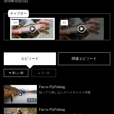
2010
年
10
月
23
日
チャプター
1
/
2
2
/
2
エピソード
関連エピソード
▼ 新しい順
▲ 古い順
Fun to FlyFishing
知ってて損しないスペイキャスト特集
フライ
Fun to FlyFishing