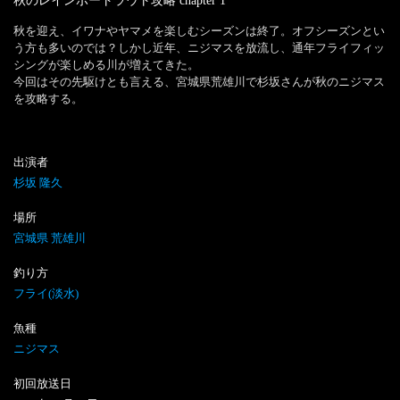
秋のレインボートラウト攻略
chapter
1
秋を迎え、イワナやヤマメを楽しむシーズンは終了。オフシーズンとい
う方も多いのでは？しかし近年、ニジマスを放流し、通年フライフィッ
シングが楽しめる川が増えてきた。

今回はその先駆けとも言える、宮城県荒雄川で杉坂さんが秋のニジマス
を攻略する。
出演者
杉坂 隆久
場所
宮城県 荒雄川
釣り方
フライ(淡水)
魚種
ニジマス
初回放送日