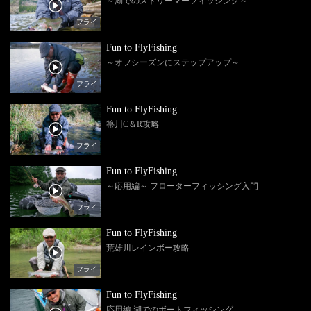
～湖でのストリーマーフィッシング～
フライ
Fun to FlyFishing
～オフシーズンにステップアップ～
フライ
Fun to FlyFishing
箒川C＆R攻略
フライ
Fun to FlyFishing
～応用編～ フローターフィッシング入門
フライ
Fun to FlyFishing
荒雄川レインボー攻略
フライ
Fun to FlyFishing
応用編 湖でのボートフィッシング