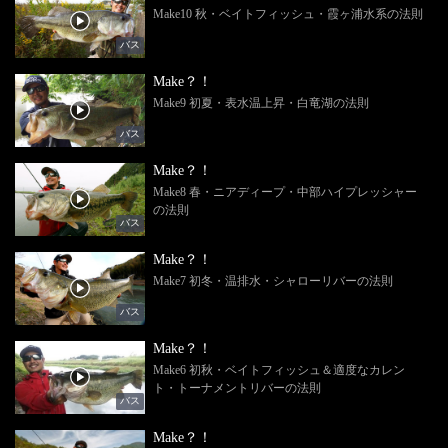
Make10 秋・ベイトフィッシュ・霞ヶ浦水系の法則
バス
Make？！
Make9 初夏・表水温上昇・白竜湖の法則
バス
Make？！
Make8 春・ニアディープ・中部ハイプレッシャー
の法則
バス
Make？！
Make7 初冬・温排水・シャローリバーの法則
バス
Make？！
Make6 初秋・ベイトフィッシュ＆適度なカレン
ト・トーナメントリバーの法則
バス
Make？！