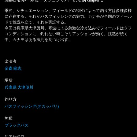
Make3 初冬・寒波・タフコンリバーの法則
chapter
2
季節、シチュエーション、フィールドの特性によって釣り方は多種多様
に存在する。それがバスフィッシングの魅力。カナモが全国のフィール
ドで仮説を立て、それを実証する。

今回は兵庫県大津茂川。寒波による急激な冷え込みでフィールドはタフ
コンディションに…釣れない時こそリアクションが効く。沈黙が続く
中、カナモはある法則を見つけ出す。
出演者
金森 隆志
場所
兵庫県 大津茂川
釣り方
バスフィッシング(オカッパリ)
魚種
ブラックバス