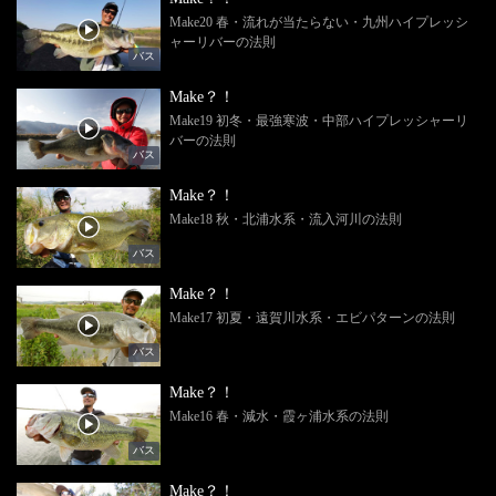
Make20 春・流れが当たらない・九州ハイプレッシ
ャーリバーの法則
バス
Make？！
Make19 初冬・最強寒波・中部ハイプレッシャーリ
バーの法則
バス
Make？！
Make18 秋・北浦水系・流入河川の法則
バス
Make？！
Make17 初夏・遠賀川水系・エビパターンの法則
バス
Make？！
Make16 春・減水・霞ヶ浦水系の法則
バス
Make？！