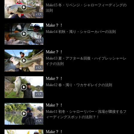
Make15 冬・リベンジ・シャローフィーディングの
法則
バス
Make？！
Make14 初秋・濁り・シャローカバーの法則
バス
Make？！
Make13 夏・アフター＆回復・ハイプレッシャーレ
イクの法則
バス
Make？！
Make12 春・濁り・ワカサギレイクの法則
バス
Make？！
Make11 初冬・シャローリバー・浅場が隣接するフ
ィーディングスポットの法則？！
バス
Make？！