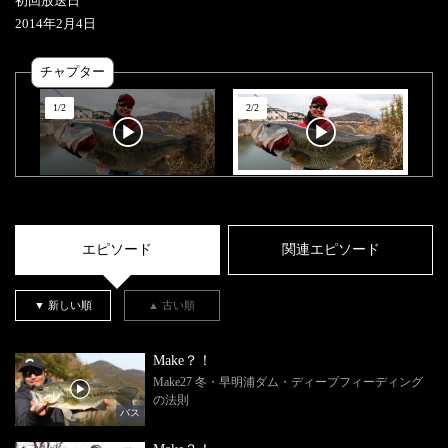
初回放送日
2014
年
2
月
4
日
チャプター
1
/
2
2
/
2
エピソード
関連エピソード
▼ 新しい順
▲ 古い順
Make？！
Make27 冬・早明浦ダム・ディープフィーディング
の法則
バス