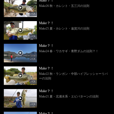
Make？！
Make26 秋・カレント・五三川の法則
バス
Make？！
Make25 夏・カレント・遠賀川の法則
バス
Make？！
Make24 春・ワカサギ・青野ダムの法則？！
バス
Make？！
Make22 秋・ランガン・中部ハイプレッシャーリバ
ーの法則
バス
Make？！
Make21 夏・北浦水系・エビパターンの法則
バス
Make？！