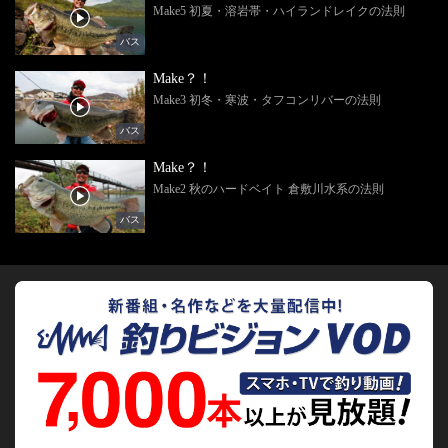
Make5 初夏・溶岩帯・ハイランドレイクの法則
バス
Make？！
Make3 初冬・寒波・タフコンリバーの法則
バス
Make？！
Make2 秋のハードベイト 倉敷川水系の法則
バス