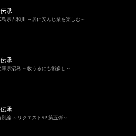
心伝承
2 広島県吉和川 ～居に安んじ業を楽しむ～
心伝承
1 兵庫県沼島 ～教うるにも術多し～
心伝承
 特別編 ～リクエストSP 第五弾～