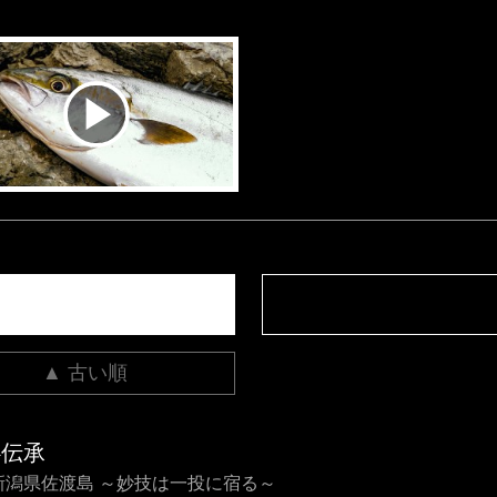
▲ 古い順
心伝承
8 新潟県佐渡島 ～妙技は一投に宿る～