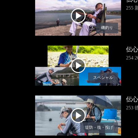
25
磯釣り
伝
254
スペシャル
伝
25
堤防・筏・投げ