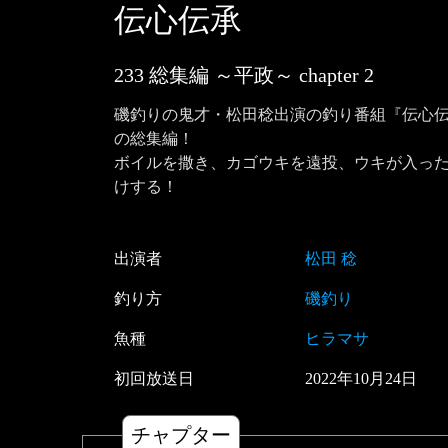
伝心伝承
233 総集編 ～平政～
chapter
2
磯釣りの鬼才・松田稔出演の釣り番組『伝心
の総集編！

ボイルを撒き、カゴウキを遠投、ウキが入っ
けする！
出演者
松田 稔
釣り方
磯釣り
魚種
ヒラマサ
初回放送日
2022
年
10
月
24
日
チャプター