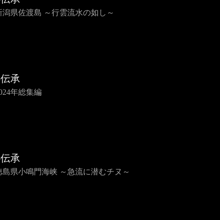
5 新潟県佐渡島 ～行雲流水の如し～
心伝承
 2024年総集編
心伝承
3 徳島県小鳴門海峡 ～急流に潜むチヌ～