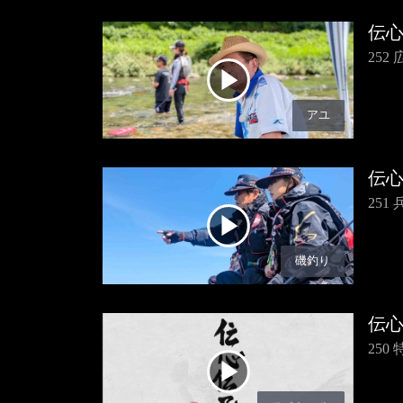
伝
25
アユ
伝
25
磯釣り
伝
250