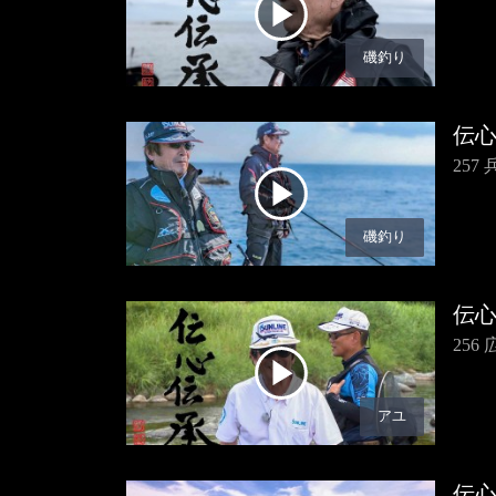
磯釣り
伝
25
磯釣り
伝
25
アユ
伝