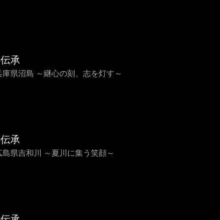
心伝承
7 兵庫県沼島 ～継心の刻、志を灯す～
心伝承
6 広島県吉和川 ～夏川に集う笑顔～
心伝承