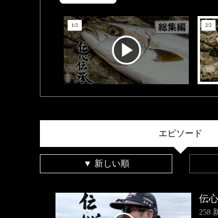
1
/
2
2
/
2
エピソード
▼ 新しい順
伝
25