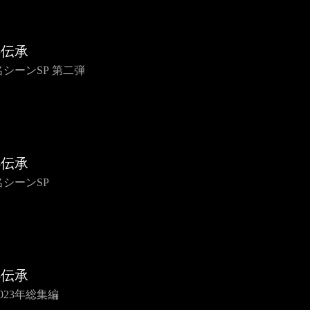
心伝承
 名シーンSP 第二弾
心伝承
 名シーンSP
心伝承
 2023年総集編