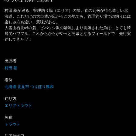
43 つりぼり厚和
chapter
1
村田 基が巡る、管理釣り場（エリア）の旅。春の到来が待ち遠しい北
海道。これだけの大自然が広がるこの地でも、管理釣り場での釣りには
楽しみ方も違い、意味がある。

大雪山石北峠の麓、ビバウシ沢の清流により養殖された魚は、とても綺
麗でパワフル。これからからがやっと開幕となるフィールドで、先行実
釣してきたゾ！
出演者
村田 基
場所
北海道 北見市 つりぼり厚和
釣り方
エリアトラウト
魚種
トラウト