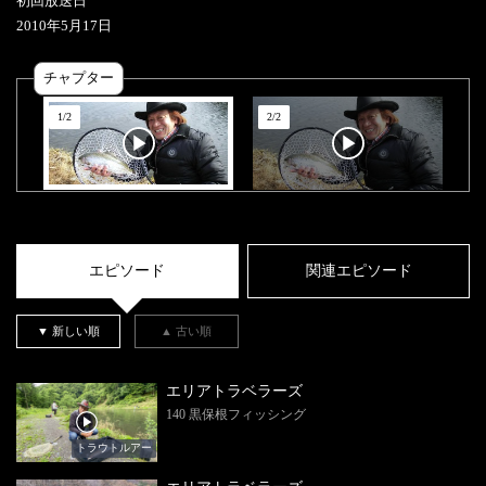
初回放送日
2010
年
5
月
17
日
チャプター
1
/
2
2
/
2
エピソード
関連エピソード
▼ 新しい順
▲ 古い順
エリアトラベラーズ
140 黒保根フィッシング
トラウトルアー