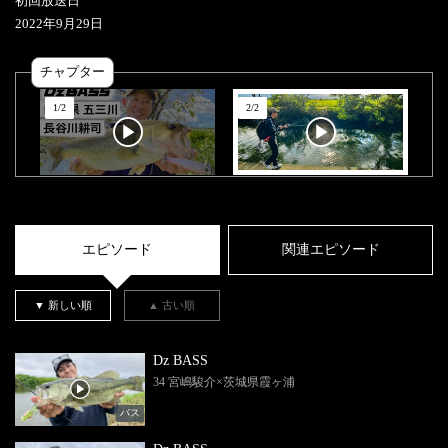
初回放送日
2022
年
9
月
29
日
チャプター
1
/
2
2
/
2
エピソード
関連エピソード
▼ 新しい順
▲ 古い順
Dz BASS
34 宮嶋駿介×茨城県霞ヶ浦
バス