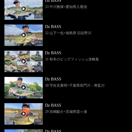
Dz BASS
33 中川雅偉×愛知県入鹿池
バス
Dz BASS
32 山下一也×徳島県 旧吉野川
バス
Dz BASS
31 秋冬のビッグフィッシュ攻略集
バス
Dz BASS
30 宇佐見素明×千葉県長門川・将監川
バス
Dz BASS
29 宮嶋駿介×茨城県霞ヶ浦
バス
Dz BASS