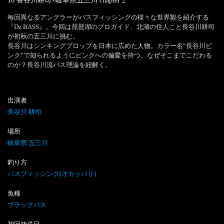
16 長谷川耕司×岐阜県五三川
chapter
2
毎回異なるアングラーがバスフィッシングの様々な世界観を紹介する
『Dz BASS』。今回は琵琶湖のプロガイド、北湖の住人こと長谷川耕司
が初秋の五三川に挑む。

長谷川はシンキングプロップを日本に広めた人物。カラー名“長谷川ピ
ンク”で知られるようにピンクへの偏愛を持つ。なぜそこまでこだわる
のか？長谷川流バス理論を紐解く。
出演者
長谷川 耕司
場所
岐阜県 五三川
釣り方
バスフィッシング(オカッパリ)
魚種
ブラックバス