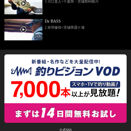
3 川口直人×千葉県・茨城県利根川
バス
Dz BASS
2 赤羽修弥×茨城県霞ケ浦
バス
公式SNS