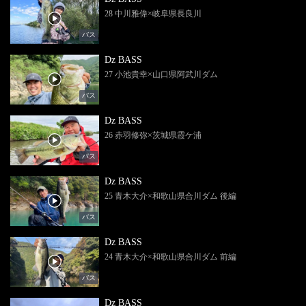
28 中川雅偉×岐阜県長良川
バス
Dz BASS
27 小池貴幸×山口県阿武川ダム
バス
Dz BASS
26 赤羽修弥×茨城県霞ケ浦
バス
Dz BASS
25 青木大介×和歌山県合川ダム 後編
バス
Dz BASS
24 青木大介×和歌山県合川ダム 前編
バス
Dz BASS