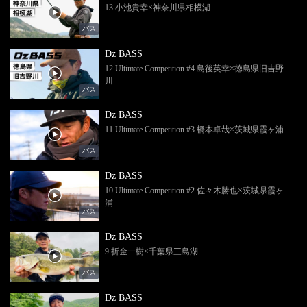
13 小池貴幸×神奈川県相模湖
バス
Dz BASS
12 Ultimate Competition #4 島後英幸×徳島県旧吉野
川
バス
Dz BASS
11 Ultimate Competition #3 橋本卓哉×茨城県霞ヶ浦
バス
Dz BASS
10 Ultimate Competition #2 佐々木勝也×茨城県霞ヶ
浦
バス
Dz BASS
9 折金一樹×千葉県三島湖
バス
Dz BASS