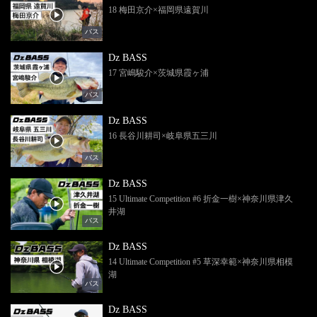
18 梅田京介×福岡県遠賀川
バス
Dz BASS
17 宮嶋駿介×茨城県霞ヶ浦
バス
Dz BASS
16 長谷川耕司×岐阜県五三川
バス
Dz BASS
15 Ultimate Competition #6 折金一樹×神奈川県津久
井湖
バス
Dz BASS
14 Ultimate Competition #5 草深幸範×神奈川県相模
湖
バス
Dz BASS