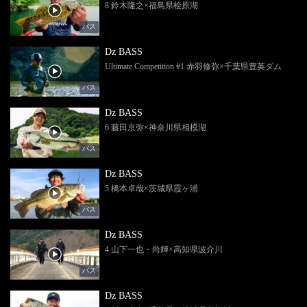
8 鈴木隆之×福島県桧原湖
バス
Dz BASS
Ultimate Competition #1 赤羽修弥×千葉県豊英ダム
バス
Dz BASS
6 藤田京弥×神奈川県相模湖
バス
Dz BASS
5 橋本卓哉×茨城県霞ヶ浦
バス
Dz BASS
4 山下一也・尚輝×高知県波介川
バス
Dz BASS