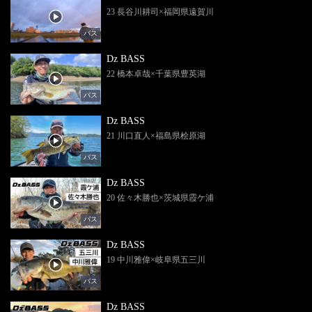
23 長谷川耕司×福岡県遠賀川
バス
Dz BASS
22 橋本卓哉×千葉県豊英湖
バス
Dz BASS
21 川口直人×福島県桧原湖
バス
Dz BASS
20 佐々木勝也×茨城県霞ケ浦
バス
Dz BASS
19 中川雅偉×岐阜県五三川
バス
Dz BASS