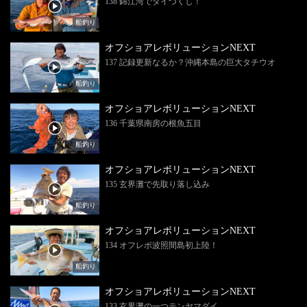
138 錦江湾でタイづくし！
船釣り
オフショアレボリューションNEXT
137 記録更新なるか？沖縄本島の巨大タチウオ
船釣り
オフショアレボリューションNEXT
136 千葉県南房の根魚五目
船釣り
オフショアレボリューションNEXT
135 玄界灘で先取り落し込み
船釣り
オフショアレボリューションNEXT
134 オフレボ波照間島初上陸！
船釣り
オフショアレボリューションNEXT
133 玄界灘の一つテンヤマダイ