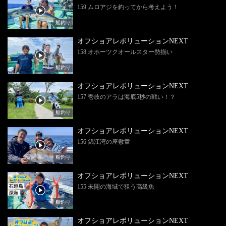
159 ムロアジを釣ってから考えよう！
船釣り
オフショアレボリューションNEXT
158 オホーツクオールスター勢揃い
船釣り
オフショアレボリューションNEXT
157 壱岐のアラは海底5秒の戦い！？
船釣り
オフショアレボリューションNEXT
156 錦江湾の座敷童
船釣り
オフショアレボリューションNEXT
155 未開の海域で狙う高級魚
船釣り
オフショアレボリューションNEXT