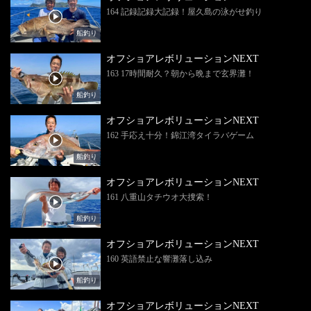
164 記録記録大記録！屋久島の泳がせ釣り
船釣り
オフショアレボリューションNEXT
163 17時間耐久？朝から晩まで玄界灘！
船釣り
オフショアレボリューションNEXT
162 手応え十分！錦江湾タイラバゲーム
船釣り
オフショアレボリューションNEXT
161 八重山タチウオ大捜索！
船釣り
オフショアレボリューションNEXT
160 英語禁止な響灘落し込み
船釣り
オフショアレボリューションNEXT