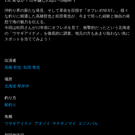
152 実るか？12年越しの想い
chapter
1
沖釣り界の新たな発見、そして革命を目指す『オフレボNEXT』。様々
な釣りに精通した高橋哲也と松田竜也が、今まで培った経験と独自の発
想で海の魅力を伝える。

今回は松田さんが12年前にオフレボを見て、衝撃的だったという北海道
の「ウサギアイナメ」を徹底的に調査。地元の方もあまり狙わない魚に
スポットを当ててみよう！
出演者
高橋 哲也
松田 竜也
場所
北海道 厚岸沖
釣り方
船釣り
魚種
ウサギアイナメ
アオゾイ
ヤナギノマイ
エゾメバル