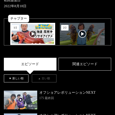
初回放送日
2022
年
8
月
18
日
チャプター
1
/
2
2
/
2
エピソード
関連エピソード
▼ 新しい順
▲ 古い順
オフショアレボリューションNEXT
175 最終回
船釣り