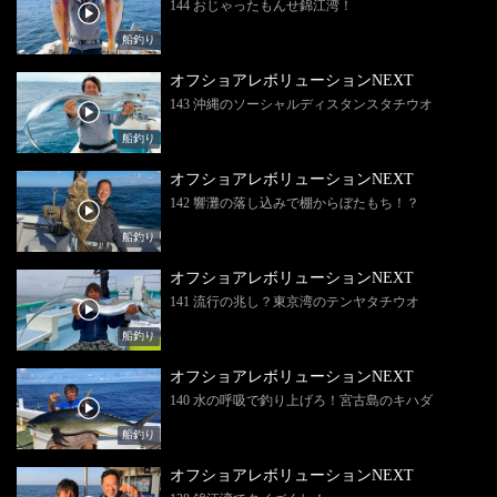
144 おじゃったもんせ錦江湾！
船釣り
オフショアレボリューションNEXT
143 沖縄のソーシャルディスタンスタチウオ
船釣り
オフショアレボリューションNEXT
142 響灘の落し込みで棚からぼたもち！？
船釣り
オフショアレボリューションNEXT
141 流行の兆し？東京湾のテンヤタチウオ
船釣り
オフショアレボリューションNEXT
140 水の呼吸で釣り上げろ！宮古島のキハダ
船釣り
オフショアレボリューションNEXT