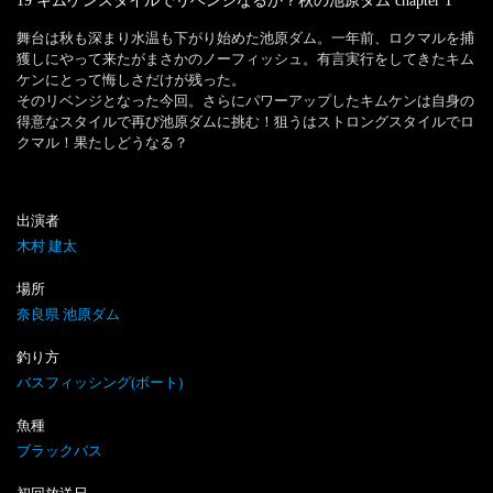
19 キムケンスタイルでリベンジなるか？秋の池原ダム
chapter
1
舞台は秋も深まり水温も下がり始めた池原ダム。一年前、ロクマルを捕
獲しにやって来たがまさかのノーフィッシュ。有言実行をしてきたキム
ケンにとって悔しさだけが残った。

そのリベンジとなった今回。さらにパワーアップしたキムケンは自身の
得意なスタイルで再び池原ダムに挑む！狙うはストロングスタイルでロ
クマル！果たしどうなる？
出演者
木村 建太
場所
奈良県 池原ダム
釣り方
バスフィッシング(ボート)
魚種
ブラックバス