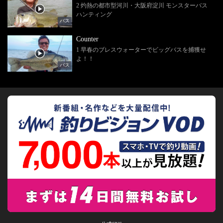
2 灼熱の都市型河川・大阪府淀川 モンスターバス
ハンティング
バス
Counter
1 早春のブレスウォーターでビッグバスを捕獲せ
よ！！
バス