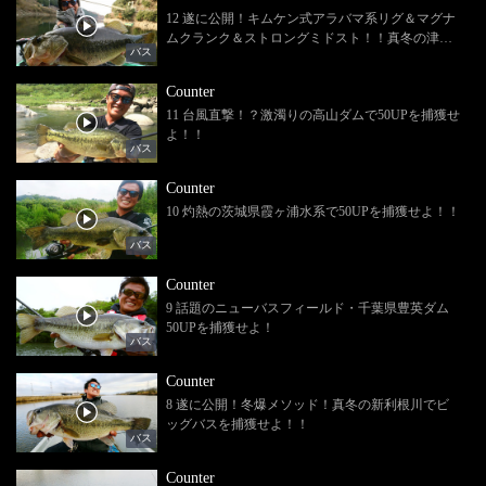
12 遂に公開！キムケン式アラバマ系リグ＆マグナ
ムクランク＆ストロングミドスト！！真冬の津風
バス
呂湖でビッグバスを捕獲せよ！！
Counter
11 台風直撃！？激濁りの高山ダムで50UPを捕獲せ
よ！！
バス
Counter
10 灼熱の茨城県霞ヶ浦水系で50UPを捕獲せよ！！
バス
Counter
9 話題のニューバスフィールド・千葉県豊英ダム
50UPを捕獲せよ！
バス
Counter
8 遂に公開！冬爆メソッド！真冬の新利根川でビ
ッグバスを捕獲せよ！！
バス
Counter