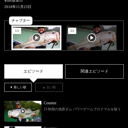
初回放送日
2018
年
11
月
23
日
チャプター
1
/
2
2
/
2
エピソード
関連エピソード
▼ 新しい順
▲ 古い順
Counter
23 秋雨の池原ダム パワーゲームでロクマルを狙う
バス