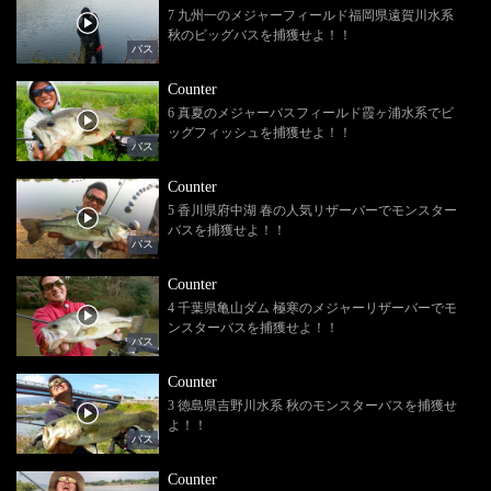
7 九州一のメジャーフィールド福岡県遠賀川水系
秋のビッグバスを捕獲せよ！！
バス
Counter
6 真夏のメジャーバスフィールド霞ヶ浦水系でビ
ッグフィッシュを捕獲せよ！！
バス
Counter
5 香川県府中湖 春の人気リザーバーでモンスター
バスを捕獲せよ！！
バス
Counter
4 千葉県亀山ダム 極寒のメジャーリザーバーでモ
ンスターバスを捕獲せよ！！
バス
Counter
3 徳島県吉野川水系 秋のモンスターバスを捕獲せ
よ！！
バス
Counter