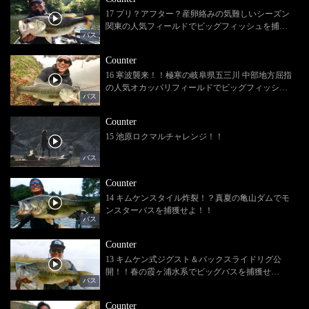
17 プリ？アフター？産卵絡みの気難しいシーズン
関東の人気フィールドでビッグフィッシュを捕獲
バス
せよ！！
Counter
16 寒波襲来！！極寒の岐阜県五三川 中部地方屈指
の人気オカッパリフィールドでビッグフィッシュ
バス
を捕獲せよ！！
Counter
15 池原ロクマルチャレンジ！！
バス
Counter
14 キムケンスタイル炸裂！？真夏の亀山ダムでモ
ンスターバスを捕獲せよ！！
バス
Counter
13 キムケン式ジグスト＆バックスライドリグ公
開！！春の霞ヶ浦水系でビッグバスを捕獲せ
バス
よ！！
Counter