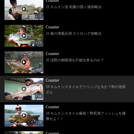
Counter
22 キムケン流 初夏の霞ヶ浦攻略法
バス
Counter
21 春の津風呂湖 ストロング攻略法
バス
Counter
20 沈黙の相模湖を打破出来るのか？
バス
Counter
19 キムケンスタイルでリベンジなるか？秋の池原
ダム
バス
Counter
18 キムケンスタイル爆発！野尻湖フィッシュを捕
獲せよ！！
バス
Counter