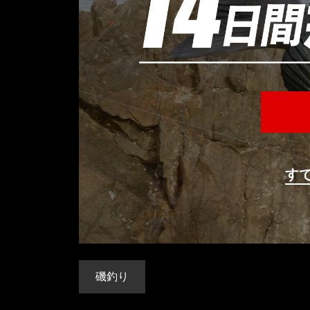
す
磯釣り