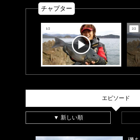
チャプター
1
/
2
2
/
2
エピソード
▼ 新しい順