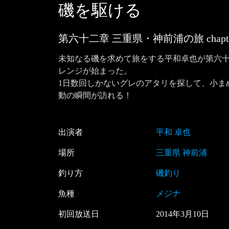
磯を駆ける
第六十二章 三重県・神前浦の旅
chapt
未知なる磯を求めて旅をする平和卓也が第六十
レンジが始まった。

1日数回しかないグレのアタリを探して、小ま
動の瞬間が訪れる！
出演者
平和 卓也
場所
三重県 神前浦
釣り方
磯釣り
魚種
メジナ
初回放送日
2014
年
3
月
10
日