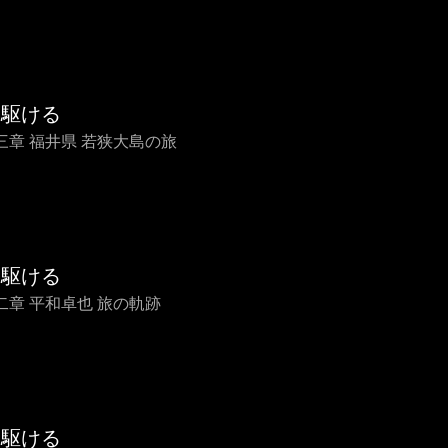
を駆ける
三章 福井県 若狭大島の旅
を駆ける
二章 平和卓也 旅の軌跡
を駆ける