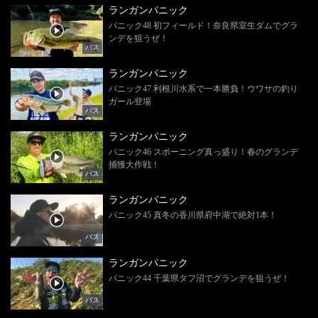
ランガンパニック
パニック48 初フィールド！奈良県室生ダムでグラ
ンデを狙うぜ！
バス
ランガンパニック
パニック47 利根川水系で一本勝負！ウワサの釣り
ガール登場
バス
ランガンパニック
パニック46 スポーニング真っ盛り！春のグランデ
捕獲大作戦！
バス
ランガンパニック
パニック45 真冬の香川県府中湖で絶対1本！
バス
ランガンパニック
パニック44 千葉県タフ沼でグランデを狙うぜ！
バス