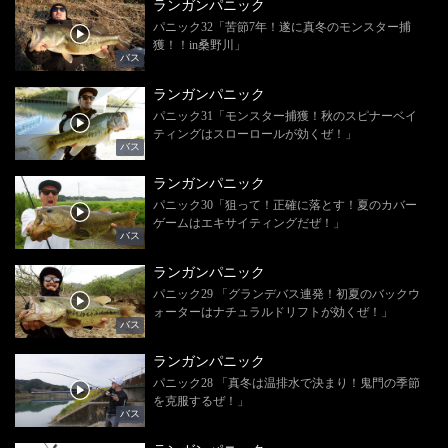
ランガンパニック
パニック32「苦節7年！遂に真冬のモンスター捕
獲！！in桑野川」
バス
ランガンパニック
パニック31「モンスター捕獲！秋のスピナーベイ
ティングはスローロールが効くぜ！」
バス
ランガンパニック
パニック30「狙って！正確に落とす！夏のカバー
ゲームはエキサイティングだぜ！」
バス
ランガンパニック
パニック29 「グランデバス連発！初夏のバックウ
ォーターはナチュラルドリフトが効くぜ！」
バス
ランガンパニック
パニック28 「真冬は温排水で決まり！鬼門の季節
を克服するぜ！」
バス