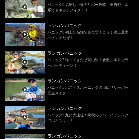
パニック9 気難しい春のリバー攻略！旧吉野川水
系でトキヨシメイク！！
バス
ランガンパニック
パニック8 初上陸高知で完全雪！こりゃ史上最大
のピンチだぜ！
バス
ランガンパニック
パニック7 帰ってきたぜ岡山県！倉敷川水系でラ
ーパーティーン！！
バス
ランガンパニック
パニック5 ポストスポーニングの山口リザーバー
完全メイク！
バス
ランガンパニック
パニック3 九州大遠征！晩秋のリバーバッシング
でボムスキル！
バス
ランガンパニック