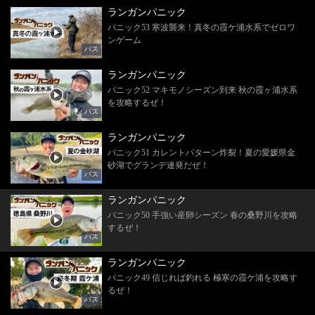
ランガンパニック
パニック53 寒波襲来！真冬の霞ケ浦水系でゼロワ
ンゲーム
バス
ランガンパニック
パニック52 マキモノシーズン到来 秋の霞ヶ浦水系
を攻略するぜ！
バス
ランガンパニック
パニック51 カレントパターン炸裂！夏の愛媛県金
砂湖でグランデ連発だぜ！
バス
ランガンパニック
パニック50 手強い産卵シーズン 春の桑野川を攻略
するぜ！
バス
ランガンパニック
パニック49 信じれば釣れる 極寒の霞ケ浦を攻略す
るぜ！
バス