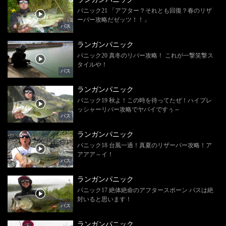
パニック21 「アフター？それとも回復？春のリザ
ーバー攻略だゼッツ！！」
バス
ランガンパニック
パニック20 真冬のリバー攻略！ これが一撃笑撃ス
タイルや！
バス
ランガンパニック
パニック19 秋よ！この時を待ってたぜ！ハイプレ
ッシャーリバー攻略でヤバイですぅ～
バス
ランガンパニック
パニック18 台風一過！真夏のリザーバー攻略！ア
アアア～イ！
バス
ランガンパニック
パニック17 絶体絶命のアフタースポーン バスは絶
対いると思います！
バス
ランガンパニック