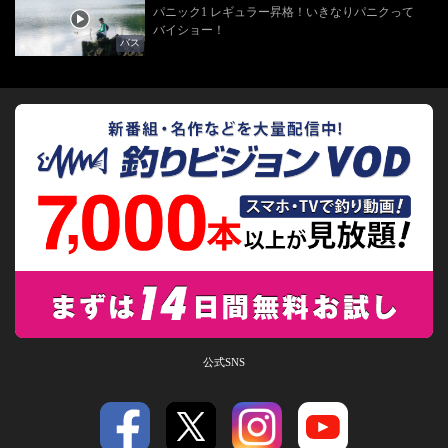
パニック1 レギュラー昇格！いきなりパニクって
バイショー！
バス
公式SNS