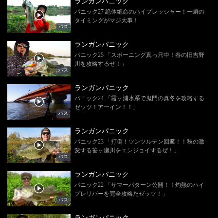
ランガンパニック
パニック27 絶体絶命のハイプレッシャー！一瞬の
タイミングがマジ大事！
バス
ランガンパニック
パニック25 「スポーニング真っ只中！春の旧吉野
川を攻略するぜ！」
バス
ランガンパニック
パニック24 「霞ヶ浦水系で鬼門の真冬を攻略する
ゼッツ！アーイン！！」
バス
ランガンパニック
パニック23 「打倒！ツンツルテン回避！！秋の激
変する笹ヶ瀬川をエンジョイするぜ！」
バス
ランガンパニック
パニック22 「サマーパターン公開！！灼熱のハイ
プレリバーを完全攻略だゼッツ！」
バス
ランガンパニック