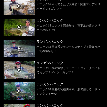
パニック16 やってきたぜ大寒波！関東マッディリ
バーでフィゴンフ～
バス
ランガンパニック
パニック14 カレント完全無ぅ！雨不足の超タフリ
バー攻略！でしっ！
バス
ランガンパニック
パニック13 回復系グランデをスナイプ！愛媛リバ
ーで春爆祭り！
バス
ランガンパニック
パニック11 秋の減水リザーバー！ジャークベイト
でガッツ！ゲッツ！ガッツ！
バス
ランガンパニック
パニック10 真夏の利根川水系！肌で感じろ！ドン
シンクフィール！！
バス
ランガンパニック