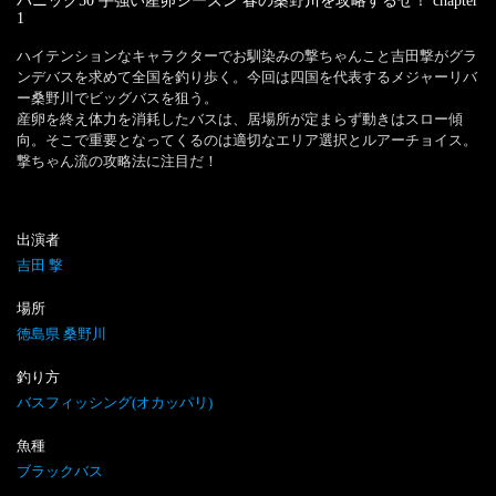
パニック50 手強い産卵シーズン 春の桑野川を攻略するぜ！
chapter
1
ハイテンションなキャラクターでお馴染みの撃ちゃんこと吉田撃がグラ
ンデバスを求めて全国を釣り歩く。今回は四国を代表するメジャーリバ
ー桑野川でビッグバスを狙う。

産卵を終え体力を消耗したバスは、居場所が定まらず動きはスロー傾
向。そこで重要となってくるのは適切なエリア選択とルアーチョイス。
撃ちゃん流の攻略法に注目だ！
出演者
吉田 撃
場所
徳島県 桑野川
釣り方
バスフィッシング(オカッパリ)
魚種
ブラックバス