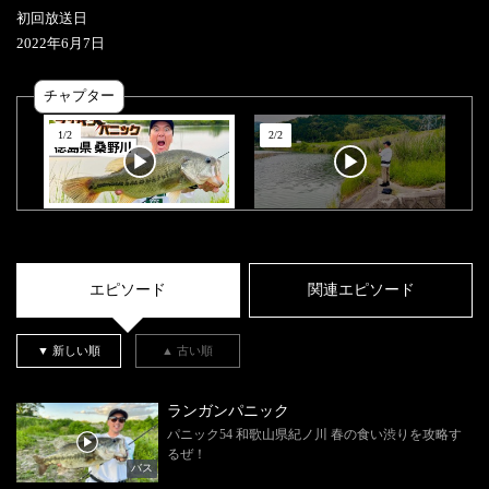
初回放送日
2022
年
6
月
7
日
チャプター
1
/
2
2
/
2
エピソード
関連エピソード
▼ 新しい順
▲ 古い順
ランガンパニック
パニック54 和歌山県紀ノ川 春の食い渋りを攻略す
るぜ！
バス