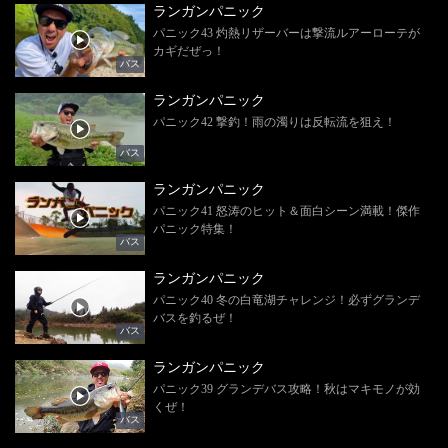
ランガンパニック
パニック43 灼熱リザーバーは撃流ルアーローテが
カギだぜっ！
バス
ランガンパニック
パニック42 撃釣！雨の濁りは反転流を狙え！
バス
ランガンパニック
パニック41 怒涛のヒット＆面白シーン満載！傑作
パニック特集！
バス
ランガンパニック
パニック40 冬の白竜湖チャレンジ！必ずグランデ
バスを釣るぜ！
バス
ランガンパニック
パニック39 グランデバス攻略！秋はマキモノが効
くぜ！
バス