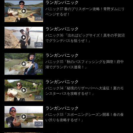
ランガンパニック
パニック37 春のプリスポーン攻略！青野ダムにリ
ベンジするぜ！
バス
ランガンパニック
パニック36 「出ればビッグサイズ！真冬の手賀沼
でグランデバスを狙うぜ！」
バス
ランガンパニック
パニック35「秋のバスフィッシングを満喫！府中
湖でグランデバス連発！」
バス
ランガンパニック
パニック34「秘境のリザーバーへ大遠征！夏のモ
ンスターバスを攻略するぜ！」
バス
ランガンパニック
パニック33「スポーニングシーズン開幕！春の食
い渋りを攻略するぜ！」
バス