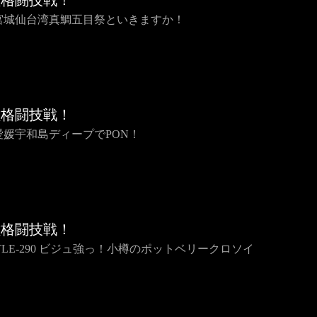
種格闘技戦！
2 宮城仙台湾真鯛五目祭といきますか！
種格闘技戦！
1 愛媛宇和島ディープでPON！
種格闘技戦！
TTLE-290 ビジュ強っ！小樽のポットベリークロソイ