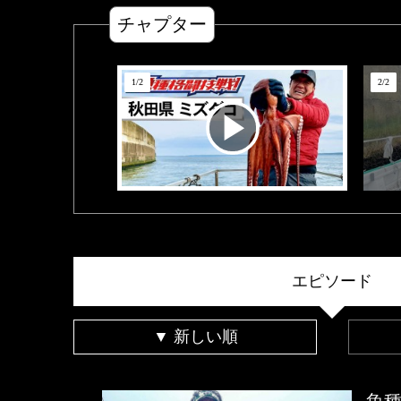
チャプター
1
/
2
2
/
2
エピソード
▼ 新しい順