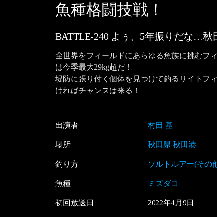
魚種格闘技戦！
BATTLE-240 よぅ、5年振りだな
全世界をフィールドにあらゆる魚族に挑むフィ
は今季最大29kg超だ！

堤防に張り付く個体を見つけて釣るサイトフ
ければチャンスは来る！
出演者
村田 基
場所
秋田県 秋田港
釣り方
ソルトルアー(その他
魚種
ミズダコ
初回放送日
2022
年
4
月
9
日