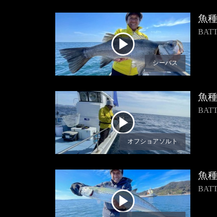
魚
BA
シーバス
魚
BAT
オフショアソルト
魚
BA