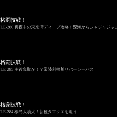
種格闘技戦！
TTLE-286 真夜中の東京湾ディープ攻略！深海からジャジャジャ
種格闘技戦！
TTLE-285 主役奪取か！？常陸利根川リバーシーバス
種格闘技戦！
TLE-284 桜島大噴火！新種タマクエを追う