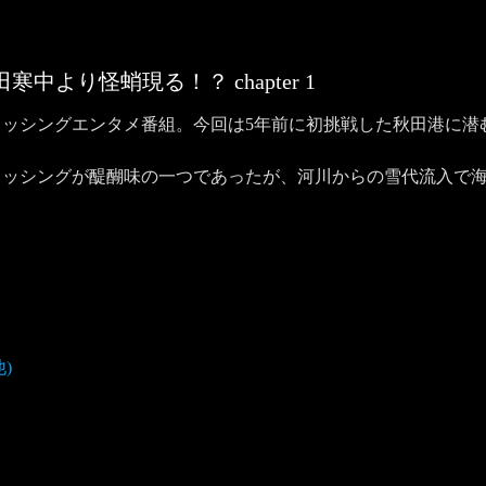
…秋田寒中より怪蛸現る！？
chapter
1
ッシングエンタメ番組。今回は5年前に初挑戦した秋田港に潜
ィッシングが醍醐味の一つであったが、河川からの雪代流入で
)