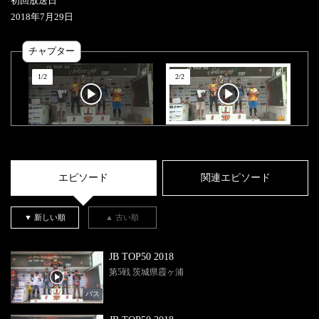
初回放送日
2018
年
7
月
29
日
チャプター
1
/
2
2
/
2
エピソード
関連エピソード
▼ 新しい順
▲ 古い順
JB TOP50 2018
第5戦 茨城県霞ヶ浦
バス