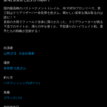
第3戦 奈良県七色ダム
chapter
2
国内最高峰のバストーナメントトレイル、JB TOP50プロシリーズ。第
三戦はクリアリザーバー奈良県七色ダム。輝かしい栄誉を掴み取るのは
誰だ！？

直前の大雨でフィールド全体に濁りが入った。クリアウォーターが残る
下流でのサイトか、濁りの中を巻くか。予想通りのハイウェイト戦。選
手たちの戦略が交錯する！
出演者
山岡 計文
大会出場者
場所
奈良県 七色ダム
釣り方
バスフィッシング(ボート)
魚種
ブラックバス