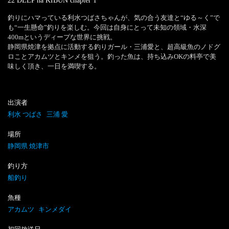
22 DEEP na KIBUN
chapter
1
釣りにハマっている利水つばさちゃんが、気の合う友達と“ゆる～く”で
も“一生懸命”釣りを楽しむ。今回は自身にとって未知の領域・水深
400mというディープな世界に挑戦。

静岡県焼津を拠点に活動する釣りガール・三浦愛と、超高級魚のノドグ
ロことアカムツとキンメを狙う。釣った魚は、持ち込みOKの料亭で美
味しく頂き、一日を満喫する。
出演者
利水 つばさ
三浦 愛
場所
静岡県 焼津市
釣り方
船釣り
魚種
アカムツ
キンメダイ