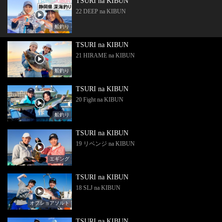
TSURI na KIBUN
22 DEEP na KIBUN
船釣り
TSURI na KIBUN
21 HIRAME na KIBUN
船釣り
TSURI na KIBUN
20 Fight na KIBUN
船釣り
TSURI na KIBUN
19 リベンジ na KIBUN
エギング
TSURI na KIBUN
18 SLJ na KIBUN
オフショアソルト
TSURI na KIBUN