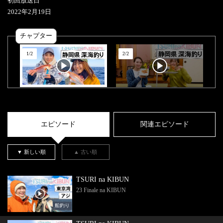
初回放送日
2022
年
2
月
19
日
チャプター
1
/
2
2
/
2
エピソード
関連エピソード
▼ 新しい順
▲ 古い順
TSURI na KIBUN
23 Finale na KIBUN
船釣り