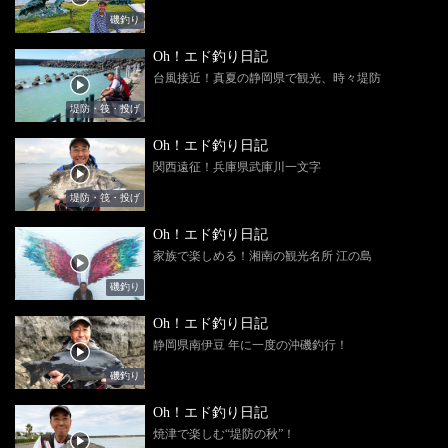
磯釣り
Oh！エド釣り日記
台風接近！真夏の静岡県で観光、時々堤防
堤防・筏・投げ
Oh！エド釣り日記
関西遠征！兵庫県武庫川一文字
堤防・筏・投げ
Oh！エド釣り日記
家族で楽しめる！湘南の観光名所 江の島
磯釣り
Oh！エド釣り日記
静岡県南伊豆 年に一度の沖磯釣行！
磯釣り
Oh！エド釣り日記
焼津で楽しむ“堤防の秋”！