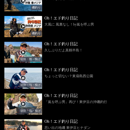
磯釣り
Oh！エド釣り日記
大風に 風裏なし！by嵐を呼ぶ男
磯釣り
Oh！エド釣り日記
久しぶりだよ真鶴半島！
堤防・筏・投げ
Oh！エド釣り日記
ちょっと切ない？東扇島西公園
堤防・筏・投げ
Oh！エド釣り日記
「嵐を呼ぶ男」再び！東伊豆の沖磯釣行
堤防・筏・投げ
Oh！エド釣り日記
思い出の地磯 東伊豆ヒナダン