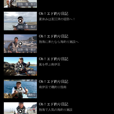
堤防・筏・投げ
Oh！エド釣り日記
夏休みは直江津の堤防へ！
堤防・筏・投げ
Oh！エド釣り日記
熱海に来たなら海釣り施設へ
堤防・筏・投げ
Oh！エド釣り日記
嵐を呼ぶ南伊豆
磯釣り
Oh！エド釣り日記
南伊豆で磯釣り指南
磯釣り
Oh！エド釣り日記
熱海で人気の海釣り施設