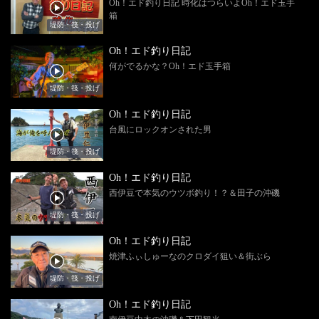
Oh！エド釣り日記 時化はつらいよOh！エド玉手
箱
堤防・筏・投げ
Oh！エド釣り日記
何がでるかな？Oh！エド玉手箱
堤防・筏・投げ
Oh！エド釣り日記
台風にロックオンされた男
堤防・筏・投げ
Oh！エド釣り日記
西伊豆で本気のウツボ釣り！？＆田子の沖磯
堤防・筏・投げ
Oh！エド釣り日記
焼津ふぃしゅーなのクロダイ狙い＆街ぶら
堤防・筏・投げ
Oh！エド釣り日記