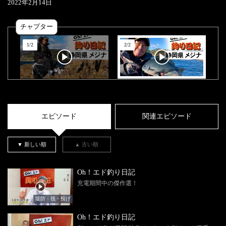
2022
年
2
月
14
日
チャプター
1
/
2
2
/
2
エピソード
関連エピソード
▼ 新しい順
▲ 古い順
Oh！エド釣り日記
充電期間中の傑作選！
堤防・筏・投げ
Oh！エド釣り日記