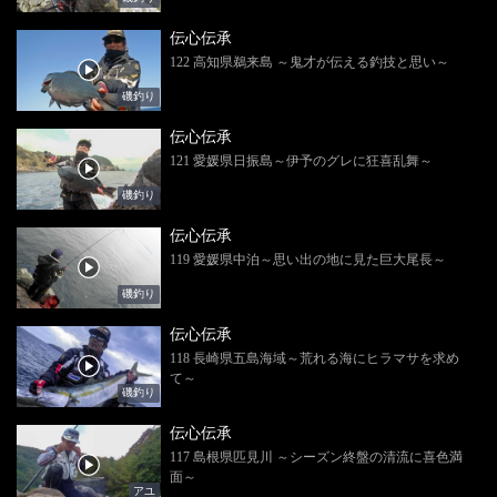
伝心伝承
122 高知県鵜来島 ～鬼才が伝える釣技と思い～
磯釣り
伝心伝承
121 愛媛県日振島～伊予のグレに狂喜乱舞～
磯釣り
伝心伝承
119 愛媛県中泊～思い出の地に見た巨大尾長～
磯釣り
伝心伝承
118 長崎県五島海域～荒れる海にヒラマサを求め
て～
磯釣り
伝心伝承
117 島根県匹見川 ～シーズン終盤の清流に喜色満
面～
アユ