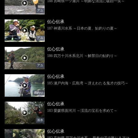
188 宮崎県一ツ瀬川 ～明媚な清流に破顔一笑～
アユ
伝心伝承
187 神通川水系 ～日本の夏、鮎釣りの夏～
アユ
伝心伝承
186 四万十川水系北川 ～解禁日の鮎釣り～
アユ
伝心伝承
185 瀬戸内海・広島湾 ～冴えわたる鬼才の技巧～
磯釣り
伝心伝承
183 愛媛県面河川 ～渓流の宝石を求めて～
淡水
伝心伝承
182 高知県 四万十川水系 ～早春の渓で興じるアマ