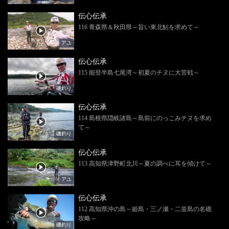
伝心伝承
116 青森県＆秋田県～旨い東北鮎を求めて～
アユ
伝心伝承
115 能登半島七尾湾～初夏のチヌに大苦戦～
磯釣り
伝心伝承
114 島根県隠岐諸島～島前にのっこみチヌを求め
て～
磯釣り
伝心伝承
113 高知県津野町北川～夏の調べに耳を傾けて～
アユ
伝心伝承
112 高知県沖の島～姫島・三ノ瀬・二並島の名礁
攻略～
磯釣り