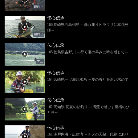
磯釣り
伝心伝承
166 長崎県五島列島 ～群れ集うヒラマサに本領発
揮～
磯釣り
伝心伝承
165 徳島県吉野川 ～行く瀬の早みに時を感じて～
アユ
伝心伝承
164 宮崎県一ツ瀬川水系 ～夏の香りを追い求めて
～
アユ
伝心伝承
162 高知県 初夏の鮎釣り ～清流で過ごす至福のひ
と時～
アユ
伝心伝承
161 瀬戸内海・広島湾 ～チヌの天敵、此処にあり