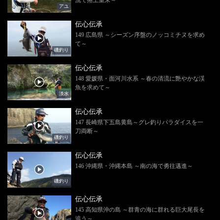
アユ
伝心伝承
149 広島県 ～シーズン序盤のノッコミチヌを求め
て～
磯釣り
伝心伝承
148 愛媛県・面河川水系 ～春の清流に艶やかな渓
魚を求めて～
淡水
伝心伝承
147 長崎県下五島黄島～グレ釣りパラダイスを一
刀両断～
磯釣り
伝心伝承
146 沖縄県・沖縄本島 ～南の海で勇往邁進～
磯釣り
伝心伝承
145 高知県沖の島 ～群青の海に群れる巨大尾長を
追う～