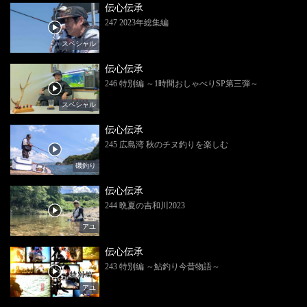
伝心伝承
247 2023年総集編
スペシャル
伝心伝承
246 特別編 ～1時間おしゃべりSP第三弾～
スペシャル
伝心伝承
245 広島湾 秋のチヌ釣りを楽しむ
磯釣り
伝心伝承
244 晩夏の吉和川2023
アユ
伝心伝承
243 特別編 ～鮎釣り今昔物語～
アユ