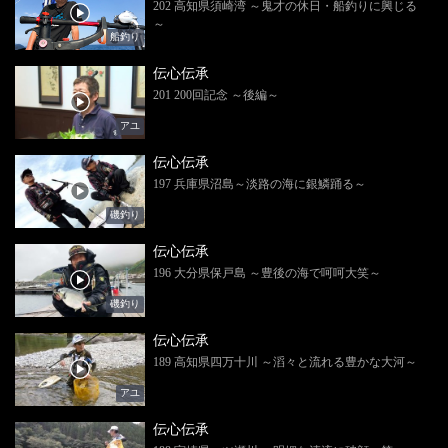
202 高知県須崎湾 ～鬼才の休日・船釣りに興じる
～
船釣り
伝心伝承
201 200回記念 ～後編～
アユ
伝心伝承
197 兵庫県沼島～淡路の海に銀鱗踊る～
磯釣り
伝心伝承
196 大分県保戸島 ～豊後の海で呵呵大笑～
磯釣り
伝心伝承
189 高知県四万十川 ～滔々と流れる豊かな大河～
アユ
伝心伝承