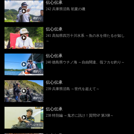
伝心伝承
242 兵庫県沼島 初夏の磯
磯釣り
伝心伝承
241 高知県四万十川水系 ～魚の水を得たるが如し
～
アユ
伝心伝承
240 徳島県ウチノ海 ～自由闊達、筏フカセ釣り～
磯釣り
伝心伝承
239 兵庫県沼島 ～世代を超えて～
磯釣り
伝心伝承
238 特別編 ～鬼才に訊け！質問SP 第3弾～
スペシャル