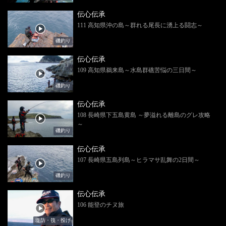
伝心伝承
111 高知県沖の島～群れる尾長に湧上る闘志～
磯釣り
伝心伝承
109 高知県鵜来島～水島群礁苦悩の三日間～
磯釣り
伝心伝承
108 長崎県下五島黄島 ～夢溢れる離島のグレ攻略
～
磯釣り
伝心伝承
107 長崎県五島列島～ヒラマサ乱舞の2日間～
磯釣り
伝心伝承
106 能登のチヌ旅
堤防・筏・投げ