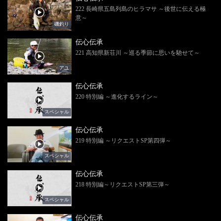
222 長崎県五島列島のヒラマサ ～後世に伝える極
意～
磯釣り
伝心伝承
221 高知県新荘川 ～巡る季節に思いを馳せて～
アユ
伝心伝承
220 特別編 ～進化するライン～
スペシャル
伝心伝承
219 特別編 ～リクエストSP第四弾～
スペシャル
伝心伝承
218 特別編～リクエストSP第三弾～
スペシャル
伝心伝承