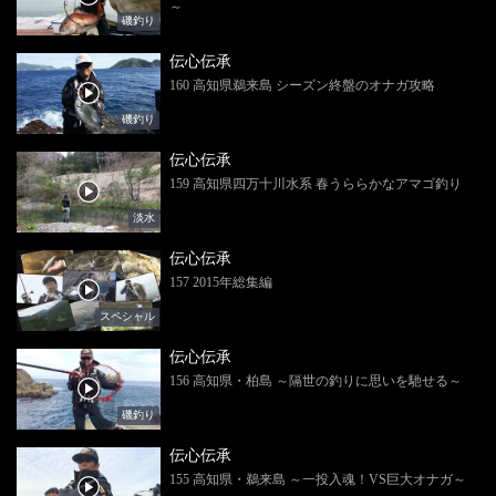
～
磯釣り
伝心伝承
160 高知県鵜来島 シーズン終盤のオナガ攻略
磯釣り
伝心伝承
159 高知県四万十川水系 春うららかなアマゴ釣り
淡水
伝心伝承
157 2015年総集編
スペシャル
伝心伝承
156 高知県・柏島 ～隔世の釣りに思いを馳せる～
磯釣り
伝心伝承
155 高知県・鵜来島 ～一投入魂！VS巨大オナガ～