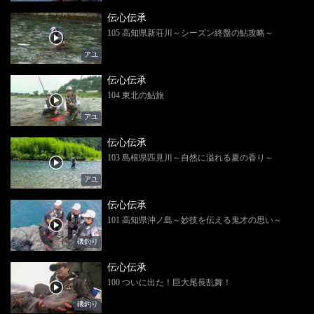
伝心伝承
105 高知県新荘川～シーズン終盤の鮎攻略～
アユ
伝心伝承
104 東北の鮎旅
アユ
伝心伝承
103 島根県匹見川～自然に溢れる夏の香り～
アユ
伝心伝承
101 高知県沖ノ島～妙技を伝える鬼才の思い～
磯釣り
伝心伝承
100 ついに出た！巨大尾長乱舞！
磯釣り