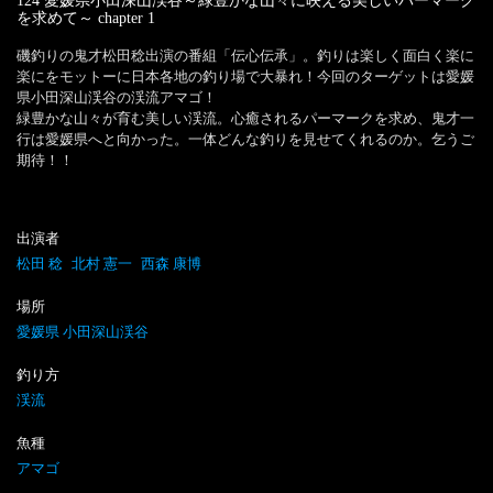
124 愛媛県小田深山渓谷～緑豊かな山々に映える美しいパーマーク
を求めて～
chapter
1
磯釣りの鬼才松田稔出演の番組「伝心伝承」。釣りは楽しく面白く楽に
楽にをモットーに日本各地の釣り場で大暴れ！今回のターゲットは愛媛
県小田深山渓谷の渓流アマゴ！

緑豊かな山々が育む美しい渓流。心癒されるパーマークを求め、鬼才一
行は愛媛県へと向かった。一体どんな釣りを見せてくれるのか。乞うご
期待！！
出演者
松田 稔
北村 憲一
西森 康博
場所
愛媛県 小田深山渓谷
釣り方
渓流
魚種
アマゴ