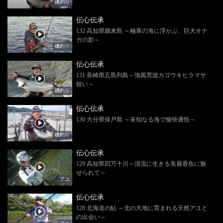
磯釣り
伝心伝承
132 高知県鵜来島 ～極寒の海に浮かぶ、巨大オナ
ガの影～
磯釣り
伝心伝承
131 長崎県五島列島～強風荒波カゴウキヒラマサ
狙い～
磯釣り
伝心伝承
130 大分県保戸島 ～未知なる海で愉快適悦～
磯釣り
伝心伝承
129 高知県四万十川～清流に生きる美麗香魚に魅
せられて～
アユ
伝心伝承
128 北海道の鮎 ～北の大地に育まれる天然アユと
の出会い～