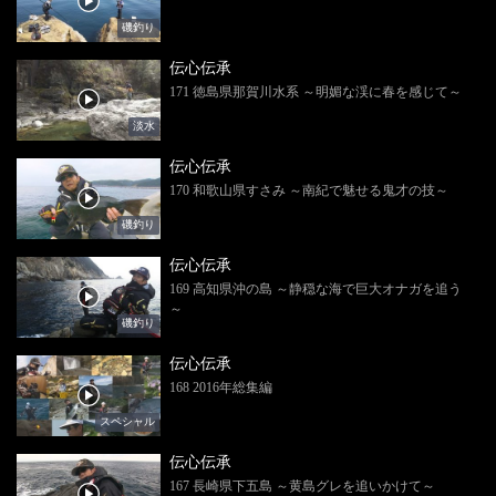
磯釣り
伝心伝承
171 徳島県那賀川水系 ～明媚な渓に春を感じて～
淡水
伝心伝承
170 和歌山県すさみ ～南紀で魅せる鬼才の技～
磯釣り
伝心伝承
169 高知県沖の島 ～静穏な海で巨大オナガを追う
～
磯釣り
伝心伝承
168 2016年総集編
スペシャル
伝心伝承
167 長崎県下五島 ～黄島グレを追いかけて～