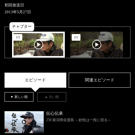
初回放送日
2013
年
5
月
27
日
チャプター
1
/
2
2
/
2
エピソード
関連エピソード
▼ 新しい順
▲ 古い順
伝心伝承
258 新潟県佐渡島 ～妙技は一投に宿る～
磯釣り