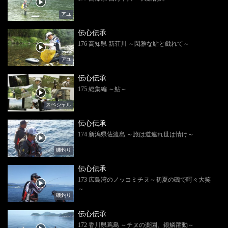
アユ
伝心伝承
176 高知県 新荘川 ～閑雅な鮎と戯れて～
アユ
伝心伝承
175 総集編 ～鮎～
スペシャル
伝心伝承
174 新潟県佐渡島 ～旅は道連れ世は情け～
磯釣り
伝心伝承
173 広島湾のノッコミチヌ～初夏の磯で呵々大笑
～
磯釣り
伝心伝承
172 香川県蔦島 ～チヌの楽園、銀鱗躍動～