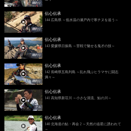
磯釣り
伝心伝承
144 広島県 ～低水温の瀬戸内で寒チヌを追う～
磯釣り
伝心伝承
143 愛媛県日振島 ～苦戦で魅せる鬼才の技～
磯釣り
伝心伝承
142 長崎県五島列島 ～乱れ飛ぶヒラマサに闘志
満々～
磯釣り
伝心伝承
141 高知県新荘川 ～小さな清流、鮎の川～
アユ
伝心伝承
140 北海道の鮎・再会 2 ～天然の追星に誘われて
～