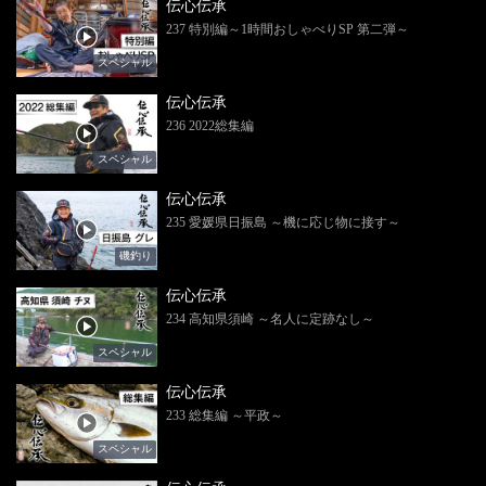
伝心伝承
237 特別編～1時間おしゃべりSP 第二弾～
スペシャル
伝心伝承
236 2022総集編
スペシャル
伝心伝承
235 愛媛県日振島 ～機に応じ物に接す～
磯釣り
伝心伝承
234 高知県須崎 ～名人に定跡なし～
スペシャル
伝心伝承
233 総集編 ～平政～
スペシャル