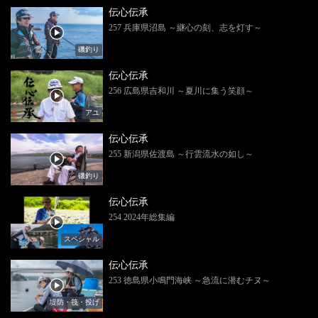
伝心伝承
257 兵庫県沼島 ～継心の刻、志を灯す～
磯釣り
伝心伝承
256 広島県吉和川 ～夏川に集う笑顔～
アユ
伝心伝承
255 新潟県佐渡島 ～行雲流水の如し～
磯釣り
伝心伝承
254 2024年総集編
スペシャル
伝心伝承
253 徳島県小鳴門海峡 ～急流に潜むチヌ～
堤防・筏・投げ