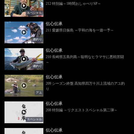
212 特別編～1時間おしゃべりSP～
スペシャル
伝心伝承
211 愛媛県日振島 ～宇和の海を一遊一予～
磯釣り
伝心伝承
210 長崎県五島列島～聡明なヒラマサに悪戦苦闘
～
磯釣り
伝心伝承
209 シーズン終盤 高知県四万十川上流域のアユ釣
り
アユ
伝心伝承
208 特別編 ～リクエストスペシャル第二弾～
スペシャル
伝心伝承