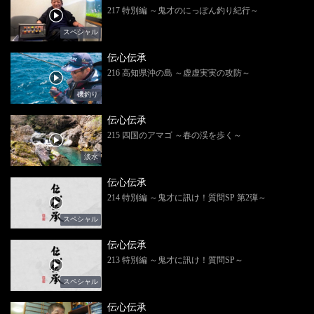
217 特別編 ～鬼才のにっぽん釣り紀行～
スペシャル
伝心伝承
216 高知県沖の島 ～虚虚実実の攻防～
磯釣り
伝心伝承
215 四国のアマゴ ～春の渓を歩く～
淡水
伝心伝承
214 特別編 ～鬼才に訊け！質問SP 第2弾～
スペシャル
伝心伝承
213 特別編 ～鬼才に訊け！質問SP～
スペシャル
伝心伝承