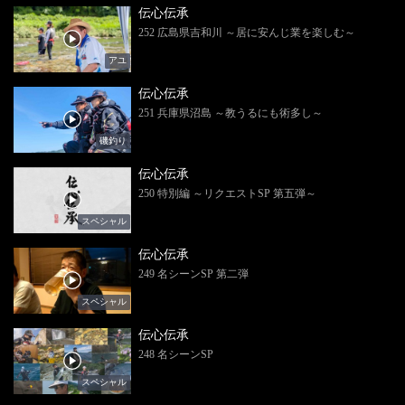
伝心伝承
252 広島県吉和川 ～居に安んじ業を楽しむ～
アユ
伝心伝承
251 兵庫県沼島 ～教うるにも術多し～
磯釣り
伝心伝承
250 特別編 ～リクエストSP 第五弾～
スペシャル
伝心伝承
249 名シーンSP 第二弾
スペシャル
伝心伝承
248 名シーンSP
スペシャル