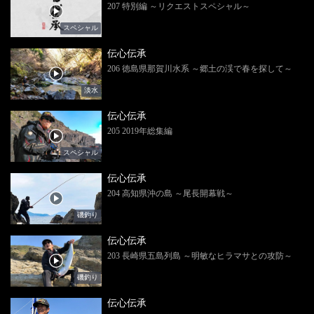
207 特別編 ～リクエストスペシャル～
スペシャル
伝心伝承
206 徳島県那賀川水系 ～郷土の渓で春を探して～
淡水
伝心伝承
205 2019年総集編
スペシャル
伝心伝承
204 高知県沖の島 ～尾長開幕戦～
磯釣り
伝心伝承
203 長崎県五島列島 ～明敏なヒラマサとの攻防～
磯釣り
伝心伝承