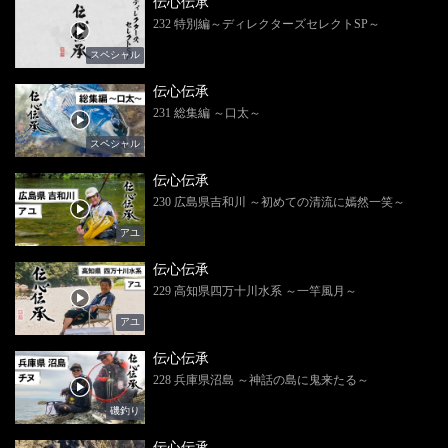
伝心伝承
232 特別編～ディレクターズセレクトSP～
スペシャル
伝心伝承
231 総集編 ～口太～
スペシャル
伝心伝承
230 広島県吉和川 ～初めての清流に嫣然一笑～
アユ
伝心伝承
229 高知県四万十川水系 ～一竿風月～
アユ
伝心伝承
228 兵庫県沼島 ～神話の島に鬼来たる～
磯釣り
伝心伝承