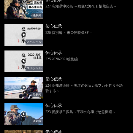
227 高知県沖の島 ～難儀な海でも怡然自楽～
磯釣り
伝心伝承
226 特別編 ～未公開映像SP～
スペシャル
伝心伝承
225 2020-2021総集編
スペシャル
伝心伝承
224 高知県須崎 ～鬼才の休日2 船フカセ釣りを謳
歌する～
船釣り
伝心伝承
223 愛媛県日振島～宇和の冬磯で悠悠閑適～
磯釣り
伝心伝承