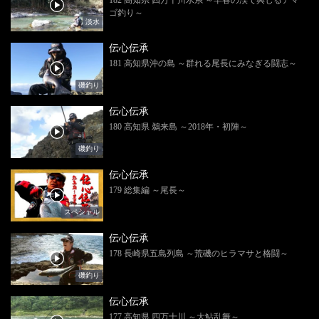
ゴ釣り～
淡水
伝心伝承
181 高知県沖の島 ～群れる尾長にみなぎる闘志～
磯釣り
伝心伝承
180 高知県 鵜来島 ～2018年・初陣～
磯釣り
伝心伝承
179 総集編 ～尾長～
スペシャル
伝心伝承
178 長崎県五島列島 ～荒磯のヒラマサと格闘～
磯釣り
伝心伝承
177 高知県 四万十川 ～大鮎乱舞～