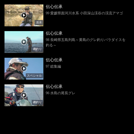
伝心伝承
99 愛媛県面河川水系 小田深山渓谷の渓流アマゴ
淡水
伝心伝承
98 長崎県五島列島～黄島のグレ釣りパラダイスを
釣る～
磯釣り
伝心伝承
97 総集編
スペシャル
伝心伝承
96 水島の尾長グレ
磯釣り
伝心伝承
95 鵜来の磯
磯釣り