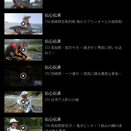
磯釣り
伝心伝承
154 長崎県五島列島 海のスプリンターとの攻防戦
磯釣り
伝心伝承
153 高知県・四万十川 ～過ぎ行く季節に想いを込
めて～
アユ
伝心伝承
152 宮崎県・一ツ瀬川 ～清流に踊る優美な香魚～
アユ
伝心伝承
151 台湾アユ釣りの旅
アユ
伝心伝承
150 高知県新荘川 ～鬼才ピンチ！？頼みの綱の清
流で捲土重来～