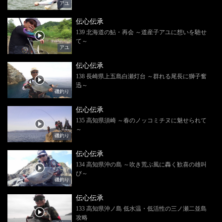
アユ
伝心伝承
139 北海道の鮎・再会 ～道産子アユに想いを馳せ
て～
アユ
伝心伝承
138 長崎県上五島白瀬灯台 ～群れる尾長に獅子奮
迅～
磯釣り
伝心伝承
135 高知県須崎 ～春のノッコミチヌに魅せられて
～
磯釣り
伝心伝承
134 高知県沖の島 ～吹き荒ぶ風に轟く歓喜の雄叫
び～
磯釣り
伝心伝承
133 高知県沖ノ島 低水温・低活性の三ノ瀬二並島
攻略