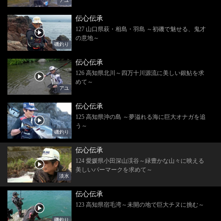
アユ
伝心伝承
127 山口県萩・相島・羽島 ～初磯で魅せる、鬼才
の意地～
磯釣り
伝心伝承
126 高知県北川～四万十川源流に美しい銀鮎を求
めて～
アユ
伝心伝承
125 高知県沖の島 ～夢溢れる海に巨大オナガを追
う～
磯釣り
伝心伝承
124 愛媛県小田深山渓谷～緑豊かな山々に映える
美しいパーマークを求めて～
淡水
伝心伝承
123 高知県宿毛湾～未開の地で巨大チヌに挑む～
磯釣り