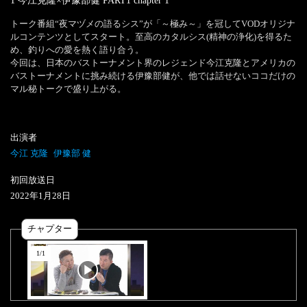
1 今江克隆×伊豫部健 PART1
chapter
1
トーク番組“夜マヅメの語るシス”が「～極み～」を冠してVODオリジナ
ルコンテンツとしてスタート。至高のカタルシス(精神の浄化)を得るた
め、釣りへの愛を熱く語り合う。

今回は、日本のバストーナメント界のレジェンド今江克隆とアメリカの
バストーナメントに挑み続ける伊豫部健が、他では話せないココだけの
マル秘トークで盛り上がる。
出演者
今江 克隆
伊豫部 健
初回放送日
2022
年
1
月
28
日
チャプター
1
/
1