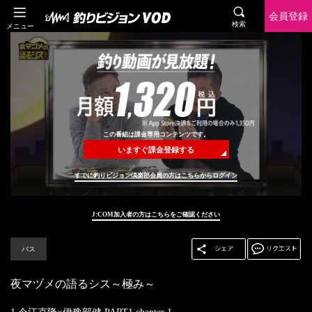
会員登録
検索
メニュー
この番組は課金専用コンテンツです。
いますぐ課金登録する
すでに釣りビジョン倶楽部会員の方はこちらからログイン
J:COM加入者の方はこちらをご確認ください
バス
夜マヅメの語るシス～極み～