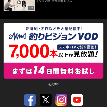
1 今江克隆×伊豫部健 PART2
バス
公式SNS