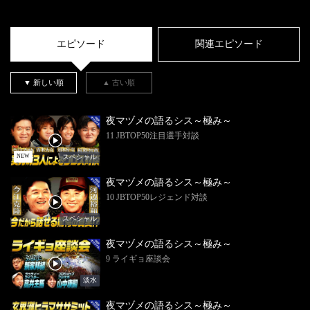
エピソード
関連エピソード
▼ 新しい順
▲ 古い順
夜マヅメの語るシス～極み～
11 JBTOP50注目選手対談
スペシャル
NEW
夜マヅメの語るシス～極み～
10 JBTOP50レジェンド対談
スペシャル
夜マヅメの語るシス～極み～
9 ライギョ座談会
淡水
夜マヅメの語るシス～極み～