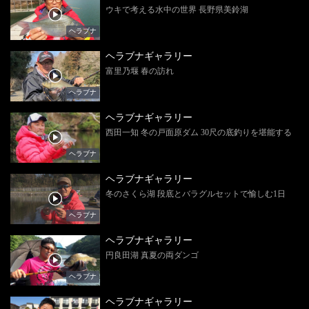
ウキで考える水中の世界 長野県美鈴湖
ヘラブナ
ヘラブナギャラリー
富里乃堰 春の訪れ
ヘラブナ
ヘラブナギャラリー
西田一知 冬の戸面原ダム 30尺の底釣りを堪能する
ヘラブナ
ヘラブナギャラリー
冬のさくら湖 段底とバラグルセットで愉しむ1日
ヘラブナ
ヘラブナギャラリー
円良田湖 真夏の両ダンゴ
ヘラブナ
ヘラブナギャラリー