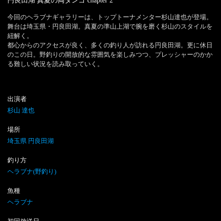
円良田湖 真夏の両ダンゴ
chapter
2
今回のヘラブナギャラリーは、トップトーナメンター杉山達也が登場。
舞台は埼玉県・円良田湖。真夏の準山上湖で腕を磨く杉山のスタイルを
紐解く。

都心からのアクセスが良く、多くの釣り人が訪れる円良田湖。更に休日
のこの日。野釣りの開放的な雰囲気を楽しみつつ、プレッシャーのかか
る難しい状況を読み取っていく。
出演者
杉山 達也
場所
埼玉県 円良田湖
釣り方
ヘラブナ(野釣り)
魚種
ヘラブナ