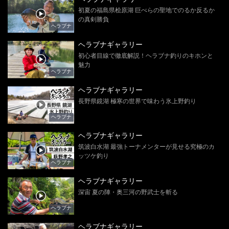
初夏の福島県桧原湖 巨べらの聖地でのるか反るか
の真剣勝負
ヘラブナ
ヘラブナギャラリー
初心者目線で徹底解説！ヘラブナ釣りのキホンと
魅力
ヘラブナ
ヘラブナギャラリー
長野県鏡湖 極寒の世界で味わう氷上野釣り
ヘラブナ
ヘラブナギャラリー
筑波白水湖 最強トーナメンターが見せる究極のカ
ッツケ釣り
ヘラブナ
ヘラブナギャラリー
深宙 夏の陣・奥三河の野武士を斬る
ヘラブナ
ヘラブナギャラリー