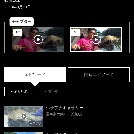
初回放送日
2018
年
8
月
10
日
チャプター
1
/
2
2
/
2
エピソード
関連エピソード
▼ 新しい順
▲ 古い順
ヘラブナギャラリー
厳寒期の釣り・総集編
ヘラブナ