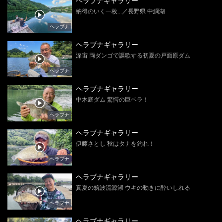
ヘラブナギャラリー
納得のいく一枚...／長野県 中綱湖
ヘラブナ
ヘラブナギャラリー
深宙 両ダンゴで謳歌する初夏の戸面原ダム
ヘラブナ
ヘラブナギャラリー
中木庭ダム 驚愕の巨ベラ！
ヘラブナ
ヘラブナギャラリー
伊藤さとし 秋はタナを釣れ！
ヘラブナ
ヘラブナギャラリー
真夏の筑波流源湖 ウキの動きに酔いしれる
ヘラブナ
ヘラブナギャラリー