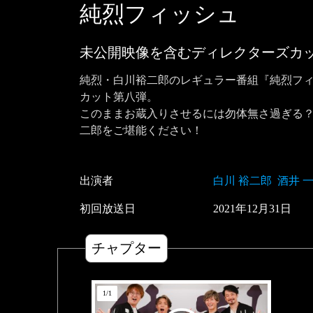
純烈フィッシュ
未公開映像を含むディレクターズカッ
純烈・白川裕二郎のレギュラー番組『純烈フィ
カット第八弾。

このままお蔵入りさせるには勿体無さ過ぎる
二郎をご堪能ください！
出演者
白川 裕二郎
酒井 
初回放送日
2021
年
12
月
31
日
チャプター
1
/
1