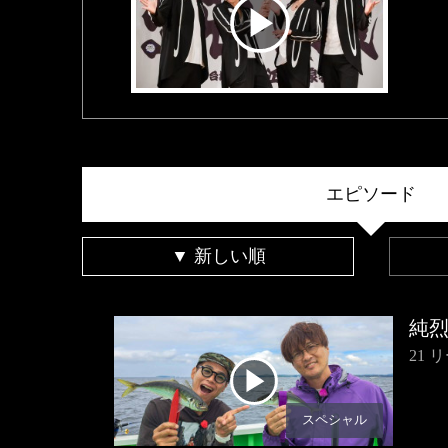
エピソード
▼ 新しい順
純
21
スペシャル