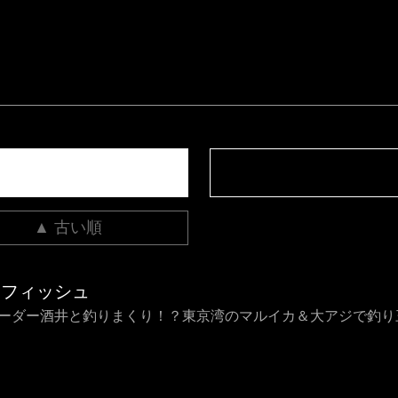
▲ 古い順
烈フィッシュ
 リーダー酒井と釣りまくり！？東京湾のマルイカ＆大アジで釣り