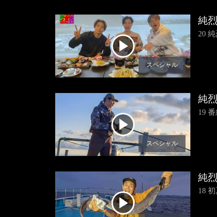
純
20
スペシャル
純
19
スペシャル
純
18