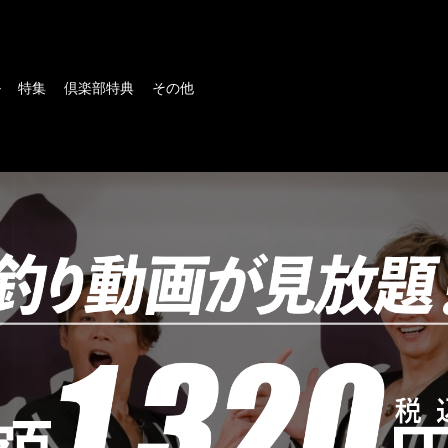
ル
特集
倶楽部特典
その他