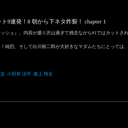
ト9連発！8 朝から下ネタ炸裂！
chapter
1
ッシュ』。内容が盛り沢山過ぎて残念ながら#1ではカットさ
？！純烈、そして白川裕二郎が大好きなマダムたちにとっては
一圭
小田井 涼平
後上 翔太