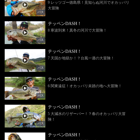
9 レッツゴー徳島県！見知らぬ河川でオカッパリ
大冒険
バス
テッペンDASH！
8 寒波到来！真冬の河川で大冒険！
バス
テッペンDASH！
7 天国か地獄か！？台風一過の大冒険！
バス
テッペンDASH！
6 関東遠征！オカッパリ未踏の地へ大冒険！
バス
テッペンDASH！
5 大減水のリザーバー！？春のオカッパリ大冒
険！
バス
テッペンDASH！