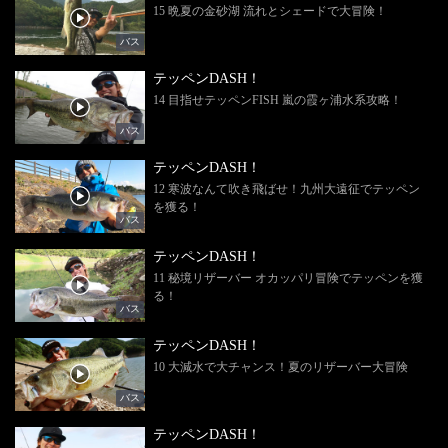
15 晩夏の金砂湖 流れとシェードで大冒険！
バス
テッペンDASH！
14 目指せテッペンFISH 嵐の霞ヶ浦水系攻略！
バス
テッペンDASH！
12 寒波なんて吹き飛ばせ！九州大遠征でテッペン
を獲る！
バス
テッペンDASH！
11 秘境リザーバー オカッパリ冒険でテッペンを獲
る！
バス
テッペンDASH！
10 大減水で大チャンス！夏のリザーバー大冒険
バス
テッペンDASH！