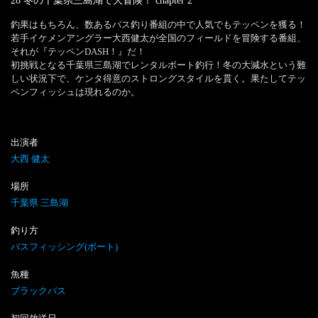
28 冬の千葉県三島湖で大冒険！
chapter
2
釣果はもちろん、数あるバス釣り番組の中で人気でもテッペンを獲る！
若手イケメンアングラー大西健太が全国のフィールドを冒険する番組、
それが『テッペンDASH！』だ！

初挑戦となる千葉県三島湖でレンタルボート釣行！冬の大減水という難
しい状況下で、ケンタ得意のストロングスタイルを貫く。果たしてテッ
ペンフィッシュは現れるのか。
出演者
大西 健太
場所
千葉県 三島湖
釣り方
バスフィッシング(ボート)
魚種
ブラックバス