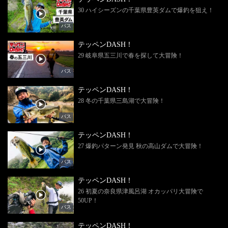
30 ハイシーズンの千葉県豊英ダムで爆釣を狙え！
バス
テッペンDASH！
29 岐阜県五三川で春を探して大冒険！
バス
テッペンDASH！
28 冬の千葉県三島湖で大冒険！
バス
テッペンDASH！
27 爆釣パターン発見 秋の高山ダムで大冒険！
バス
テッペンDASH！
26 初夏の奈良県津風呂湖 オカッパリ大冒険で
50UP！
バス
テッペンDASH！