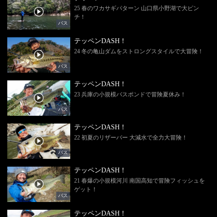
25 春のワカサギパターン 山口県小野湖で大ピン
チ！
バス
テッペンDASH！
24 冬の亀山ダムをストロングスタイルで大冒険！
バス
テッペンDASH！
23 兵庫の小規模バスポンドで冒険夏休み！
バス
テッペンDASH！
22 初夏のリザーバー 大減水で全力大冒険！
バス
テッペンDASH！
21 春爆の小規模河川 南国高知で冒険フィッシュを
ゲット！
バス
テッペンDASH！