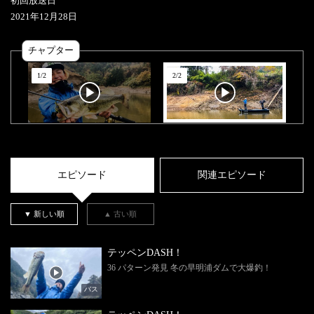
初回放送日
2021
年
12
月
28
日
チャプター
1
/
2
2
/
2
エピソード
関連エピソード
▼ 新しい順
▲ 古い順
テッペンDASH！
36 パターン発見 冬の早明浦ダムで大爆釣！
バス