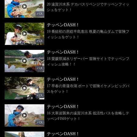
20 遠賀川水系 デカバスリベンジでテッペンフィッ
シュをゲット！
バス
テッペンDASH！
19 番組初の房総半島進出 晩夏の亀山ダムで冒険フ
ィッシュをゲット！
バス
テッペンDASH！
18 愛媛県減水リザーバー 冒険サイトでテッペンフ
ィッシュ攻略！！
バス
テッペンDASH！
17 早春の青蓮寺湖 ボートで冒険イケメンビッグバ
スをゲット！
バス
テッペンDASH！
16 大寒波襲来の遠賀川水系 低活性バスを攻略しテ
ッペンFISHゲット！
バス
テッペンDASH！