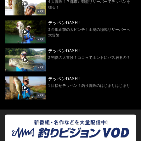
4 大冒険！？都市近郊型リザーバーでテッペンを
獲る！
バス
テッペンDASH！
3 台風直撃の大ピンチ！山奥の秘境リザーバーへ
大冒険
バス
テッペンDASH！
2 初夏の大冒険！ココってホントにバス居るの？
バス
テッペンDASH！
1 目指せテッペン！釣り冒険のはじまりはじまり
バス