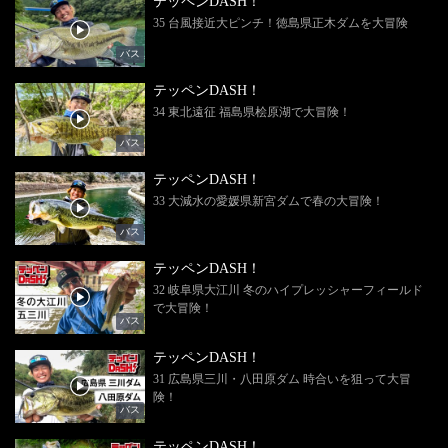
テッペンDASH！
35 台風接近大ピンチ！徳島県正木ダムを大冒険
バス
テッペンDASH！
34 東北遠征 福島県桧原湖で大冒険！
バス
テッペンDASH！
33 大減水の愛媛県新宮ダムで春の大冒険！
バス
テッペンDASH！
32 岐阜県大江川 冬のハイプレッシャーフィールド
で大冒険！
バス
テッペンDASH！
31 広島県三川・八田原ダム 時合いを狙って大冒
険！
バス
テッペンDASH！