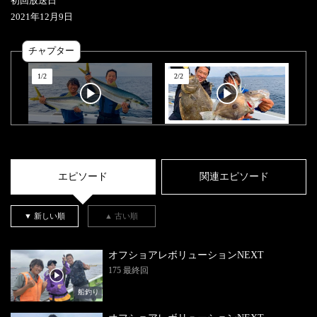
初回放送日
2021
年
12
月
9
日
チャプター
1
/
2
2
/
2
エピソード
関連エピソード
▼ 新しい順
▲ 古い順
オフショアレボリューションNEXT
175 最終回
船釣り