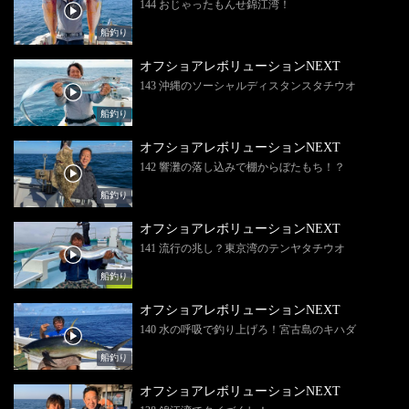
144 おじゃったもんせ錦江湾！
船釣り
オフショアレボリューションNEXT
143 沖縄のソーシャルディスタンスタチウオ
船釣り
オフショアレボリューションNEXT
142 響灘の落し込みで棚からぼたもち！？
船釣り
オフショアレボリューションNEXT
141 流行の兆し？東京湾のテンヤタチウオ
船釣り
オフショアレボリューションNEXT
140 水の呼吸で釣り上げろ！宮古島のキハダ
船釣り
オフショアレボリューションNEXT