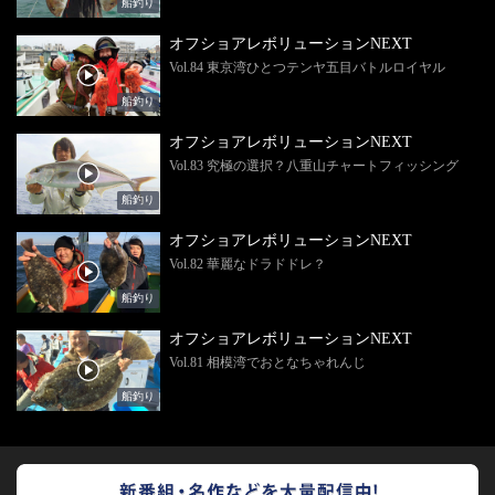
船釣り
オフショアレボリューションNEXT
Vol.84 東京湾ひとつテンヤ五目バトルロイヤル
船釣り
オフショアレボリューションNEXT
Vol.83 究極の選択？八重山チャートフィッシング
船釣り
オフショアレボリューションNEXT
Vol.82 華麗なドラドドレ？
船釣り
オフショアレボリューションNEXT
Vol.81 相模湾でおとなちゃれんじ
船釣り