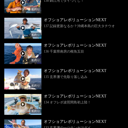
138 錦江湾でタイづくし！
船釣り
オフショアレボリューションNEXT
137 記録更新なるか？沖縄本島の巨大タチウオ
船釣り
オフショアレボリューションNEXT
136 千葉県南房の根魚五目
船釣り
オフショアレボリューションNEXT
135 玄界灘で先取り落し込み
船釣り
オフショアレボリューションNEXT
134 オフレボ波照間島初上陸！
船釣り
オフショアレボリューションNEXT
133 玄界灘の一つテンヤマダイ