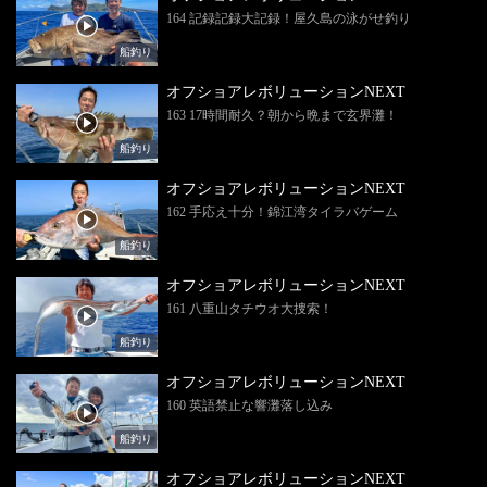
164 記録記録大記録！屋久島の泳がせ釣り
船釣り
オフショアレボリューションNEXT
163 17時間耐久？朝から晩まで玄界灘！
船釣り
オフショアレボリューションNEXT
162 手応え十分！錦江湾タイラバゲーム
船釣り
オフショアレボリューションNEXT
161 八重山タチウオ大捜索！
船釣り
オフショアレボリューションNEXT
160 英語禁止な響灘落し込み
船釣り
オフショアレボリューションNEXT