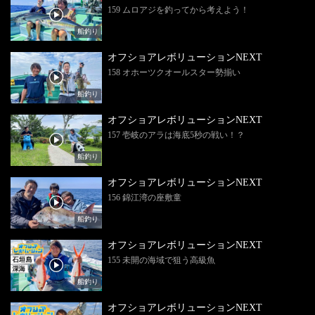
159 ムロアジを釣ってから考えよう！
船釣り
オフショアレボリューションNEXT
158 オホーツクオールスター勢揃い
船釣り
オフショアレボリューションNEXT
157 壱岐のアラは海底5秒の戦い！？
船釣り
オフショアレボリューションNEXT
156 錦江湾の座敷童
船釣り
オフショアレボリューションNEXT
155 未開の海域で狙う高級魚
船釣り
オフショアレボリューションNEXT