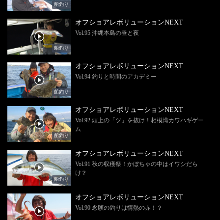
船釣り
オフショアレボリューションNEXT
Vol.95 沖縄本島の昼と夜
船釣り
オフショアレボリューションNEXT
Vol.94 釣りと時間のアカデミー
船釣り
オフショアレボリューションNEXT
Vol.92 頭上の「ツ」を抜け！相模湾カワハギゲー
ム
船釣り
オフショアレボリューションNEXT
Vol.91 秋の収穫祭！かぼちゃの中はイワシだら
け？
船釣り
オフショアレボリューションNEXT
Vol.90 念願の釣りは情熱の赤！？