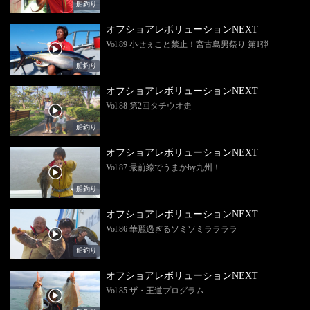
船釣り
オフショアレボリューションNEXT
Vol.89 小せぇこと禁止！宮古島男祭り 第1弾
船釣り
オフショアレボリューションNEXT
Vol.88 第2回タチウオ走
船釣り
オフショアレボリューションNEXT
Vol.87 最前線でうまかby九州！
船釣り
オフショアレボリューションNEXT
Vol.86 華麗過ぎるソミソミララララ
船釣り
オフショアレボリューションNEXT
Vol.85 ザ・王道プログラム