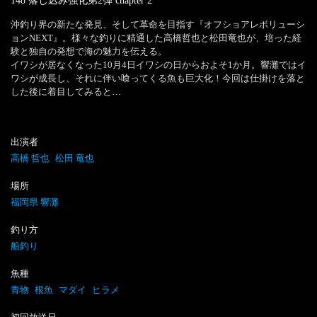
148 落し込み強化第2弾
chapter
2
沖釣り界の新たな発見、そして革命を目指す『オフショアレボリューシ
ョンNEXT』。様々な釣りに精通した高橋哲也と松田竜也が、培った経
験と独自の発想で海の魅力を伝える。

イワシが居なくなった10月4日イワシの日からおよそ1か月。響灘ではイ
ワシが成長し、それに伴い喰ってくる魚も巨大化！今回は仕掛けを落と
した後に着目してみると…
出演者
高橋 哲也
松田 竜也
場所
福岡県 響灘
釣り方
船釣り
魚種
青物
根魚
マダイ
ヒラメ