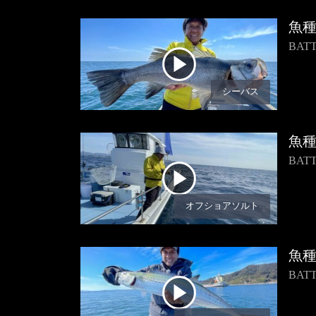
魚
BA
シーバス
魚
BAT
オフショアソルト
魚
BA