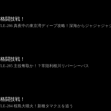
種格闘技戦！
TTLE-286 真夜中の東京湾ディープ攻略！深海からジャジャジャ
種格闘技戦！
TTLE-285 主役奪取か！？常陸利根川リバーシーバス
種格闘技戦！
TLE-284 桜島大噴火！新種タマクエを追う