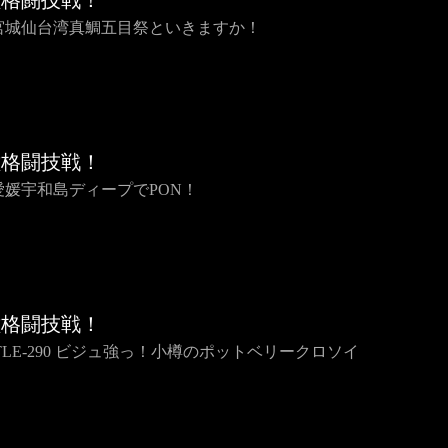
種格闘技戦！
2 宮城仙台湾真鯛五目祭といきますか！
種格闘技戦！
1 愛媛宇和島ディープでPON！
種格闘技戦！
TTLE-290 ビジュ強っ！小樽のポットベリークロソイ