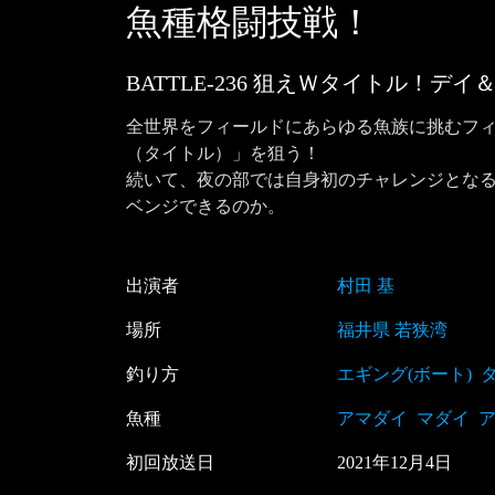
魚種格闘技戦！
BATTLE-236 狙えＷタイトル！
全世界をフィールドにあらゆる魚族に挑むフ
（タイトル）」を狙う！

続いて、夜の部では自身初のチャレンジとな
ベンジできるのか。
出演者
村田 基
場所
福井県 若狭湾
釣り方
エギング(ボート)
魚種
アマダイ
マダイ
初回放送日
2021
年
12
月
4
日