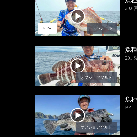
魚
29
NEW
スペシャル
魚
29
オフショアソルト
魚
BA
オフショアソルト