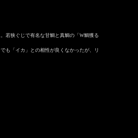
ム。若狭ぐじで有名な甘鯛と真鯛の「W鯛獲る
までも「イカ」との相性が良くなかったが、リ