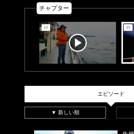
チャプター
1
/
2
2
/
2
エピソード
▼ 新しい順