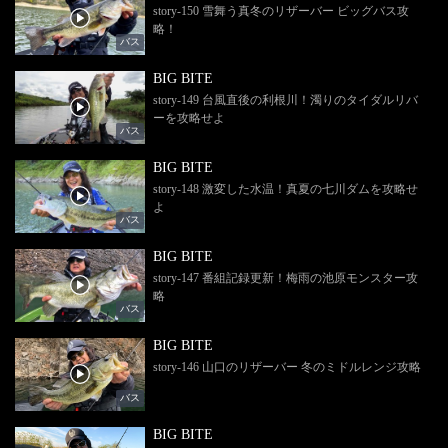
story-150 雪舞う真冬のリザーバー ビッグバス攻
略！
バス
BIG BITE
story-149 台風直後の利根川！濁りのタイダルリバ
ーを攻略せよ
バス
BIG BITE
story-148 激変した水温！真夏の七川ダムを攻略せ
よ
バス
BIG BITE
story-147 番組記録更新！梅雨の池原モンスター攻
略
バス
BIG BITE
story-146 山口のリザーバー 冬のミドルレンジ攻略
バス
BIG BITE