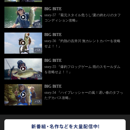
BIG BITE
story-57 『菊元スタイル危うし!夏の終わりのタフ
コンディション攻略』
バス
BIG BITE
story-56 『灼熱の吉井川 無カレントカバーを攻略
せよ！！』
バス
BIG BITE
story-55 『爆釣フロッグゲーム 雨のスモールダム
を攻略せよ！！』
バス
BIG BITE
story-54 『ハイプレッシャーの嵐！遅い春のタフっ
たデカバス攻略』
バス