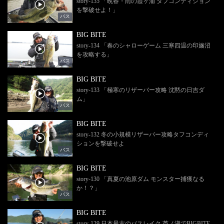
story-135 「晩春・雨の霞ヶ浦 タフコンディション
を撃破せよ！」
バス
BIG BITE
story-134 「春のシャローゲーム 三寒四温の印旛沼
を攻略する」
バス
BIG BITE
story-133 「極寒のリザーバー攻略 沈黙の日吉ダ
ム」
バス
BIG BITE
story-132 冬の小規模リザーバー攻略タフコンディ
ションを撃破せよ
バス
BIG BITE
story-130 「真夏の池原ダム モンスター捕獲なる
か！？」
バス
BIG BITE
story-129 日本最古のバスレイク 芦ノ湖でBIGBITE