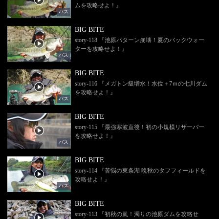
ムを攻略せよ！』
バス
BIG BITE
story-118 『池原パターン崩壊！夏のバックウォー
ターを攻略せよ！』
バス
BIG BITE
story-116 『メガトン級増水！水位＋7ｍの七川ダム
を攻略せよ！』
バス
BIG BITE
story-115 『最強寒波直後！初の小規模リザーバー
を攻略せよ！』
バス
BIG BITE
story-114 『苦悩の東条湖 晩秋のタフフィールドを
攻略せよ！』
バス
BIG BITE
story-113 『初秋の嵐！濁りの池原ダムを攻略せ