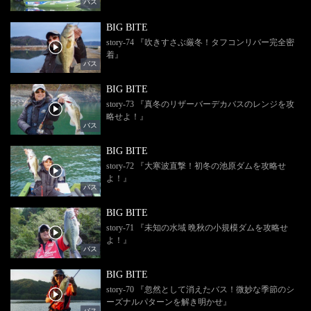
バス
BIG BITE
story-74 『吹きすさぶ厳冬！タフコンリバー完全密
着』
バス
BIG BITE
story-73 『真冬のリザーバーデカバスのレンジを攻
略せよ！』
バス
BIG BITE
story-72 『大寒波直撃！初冬の池原ダムを攻略せ
よ！』
バス
BIG BITE
story-71 『未知の水域 晩秋の小規模ダムを攻略せ
よ！』
バス
BIG BITE
story-70 『忽然として消えたバス！微妙な季節のシ
ーズナルパターンを解き明かせ』
バス