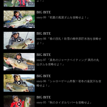
よ！』
バス
BIG BITE
story-99 『初夏の風屋ダムを攻略せよ！』
バス
BIG BITE
story-98 『春の洗礼！吹雪の柳井原貯水池を攻略せ
よ！』
バス
BIG BITE
story-97 『真冬のジャークベイティング 満月の丸
山ダムを攻略せよ！』
バス
BIG BITE
story-96 『シャローゲーム炸裂！初冬の遠賀川を攻
略せよ！』
バス
BIG BITE
story-95 『秋のタイダルリバーを攻略せよ』