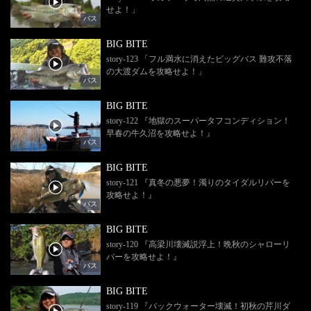
せよ！」
バス
BIG BITE
story-123 「フル満水に消えたビッグバス 難攻不落
の大渡ダムを攻略せよ！」
バス
BIG BITE
story-122 『地獄のスーパータフコンディション！
早春の牛久沼を攻略せよ！』
バス
BIG BITE
story-121 『真冬の悪夢！濁りのタイダルリバーを
攻略せよ！』
バス
BIG BITE
story-120 『高梁川壊滅説浮上！晩秋のシャローリ
バーを攻略せよ！』
バス
BIG BITE
story-119 『バックウォーター壊滅！初秋の芹川ダ