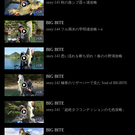
story-145 秋の激シブ霞ヶ浦攻略
バス
BIG BITE
story-144 フル満水の早明浦攻略＋α
バス
BIG BITE
story-143 悪い流れを断ち切れ！春の小野湖攻略
バス
BIG BITE
story-142 極寒のリザーバーで見た Soul of BIGBITE
バス
BIG BITE
story-141 「超絶タフコンディションの七色攻略」
バス
BIG BITE