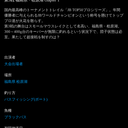
第3戦 福島県・桧原湖
chapter
1
国内最高峰のトーナメントトレイル「JB TOP50プロシリーズ」。年間
優勝者に与えられるJBワールドチャンピオンという称号を懸けてトップ
プロ達が火花を散らす。

第3戦の舞台はスモールマウスレイクとして名高い、福島県・桧原湖。
300～400g台のキーパーが無限に釣れるという状況下で、団子状態は必
至。果たして超接戦を制すのは？
出演者
大会出場者
場所
福島県 桧原湖
釣り方
バスフィッシング(ボート)
魚種
ブラックバス