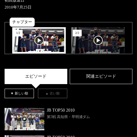
初回放送日
2010
年
7
月
25
日
チャプター
1
/
2
2
/
2
エピソード
関連エピソード
▼ 新しい順
▲ 古い順
JB TOP50 2010
第5戦 高知県・早明浦ダム
バス