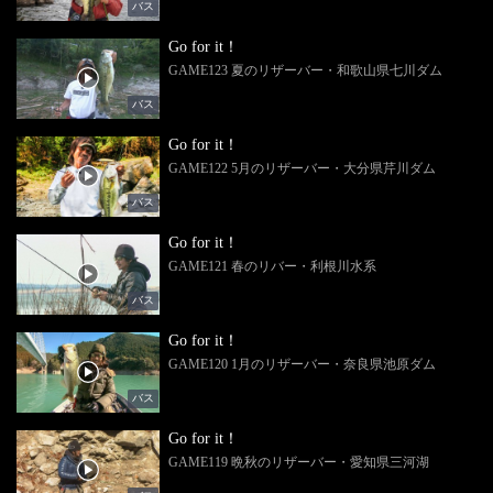
バス
Go for it！
GAME123 夏のリザーバー・和歌山県七川ダム
バス
Go for it！
GAME122 5月のリザーバー・大分県芹川ダム
バス
Go for it！
GAME121 春のリバー・利根川水系
バス
Go for it！
GAME120 1月のリザーバー・奈良県池原ダム
バス
Go for it！
GAME119 晩秋のリザーバー・愛知県三河湖