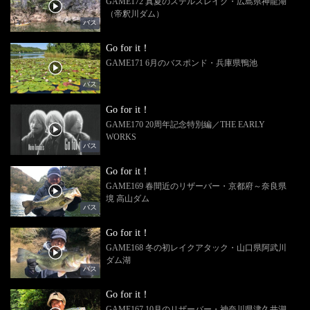
GAME172 真夏のステルスレイク・広島県神龍湖
（帝釈川ダム）
バス
Go for it！
GAME171 6月のバスポンド・兵庫県鴨池
バス
Go for it！
GAME170 20周年記念特別編／THE EARLY
WORKS
バス
Go for it！
GAME169 春間近のリザーバー・京都府～奈良県
境 高山ダム
バス
Go for it！
GAME168 冬の初レイクアタック・山口県阿武川
ダム湖
バス
Go for it！
GAME167 10月のリザーバー・神奈川県津久井湖