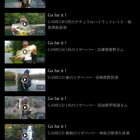
バス
Go for it！
GAME136 9月のナチュラルハイランドレイク・福
島県桧原湖
バス
Go for it！
GAME134 5月のリザーバー・兵庫県青野ダム
バス
Go for it！
GAME133 春のリザーバー・宮崎県野尻湖
バス
Go for it！
GAME132 1月のリザーバー・高知県早明浦ダム
バス
Go for it！
GAME131 晩秋のリザーバー・神奈川県津久井湖