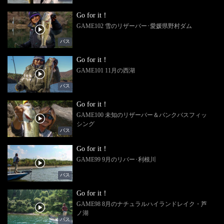
Go for it！
GAME102 雪のリザーバー･愛媛県野村ダム
バス
Go for it！
GAME101 11月の西湖
バス
Go for it！
GAME100 未知のリザーバー＆バンクバスフィッ
シング
バス
Go for it！
GAME99 9月のリバー･利根川
バス
Go for it！
GAME98 8月のナチュラルハイランドレイク・芦
ノ湖
バス