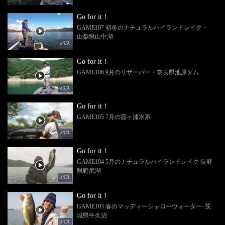
Go for it！
GAME107 初冬のナチュラルハイランドレイク・
山梨県山中湖
バス
Go for it！
GAME106 9月のリザーバー・奈良県池原ダム
バス
Go for it！
GAME105 7月の霞ヶ浦水系
バス
Go for it！
GAME104 5月のナチュラルハイランドレイク 長野
県野尻湖
バス
Go for it！
GAME103 春のマッディーシャローウォーター･茨
城県牛久沼
バス