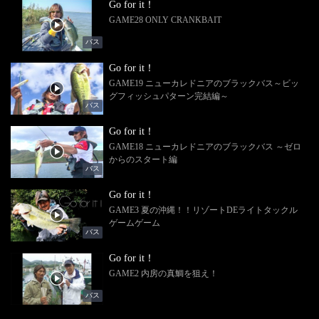
Go for it！
GAME28 ONLY CRANKBAIT
バス
Go for it！
GAME19 ニューカレドニアのブラックバス～ビッ
グフィッシュパターン完結編～
バス
Go for it！
GAME18 ニューカレドニアのブラックバス ～ゼロ
からのスタート編
バス
Go for it！
GAME3 夏の沖縄！！リゾートDEライトタックル
ゲームゲーム
バス
Go for it！
GAME2 内房の真鯛を狙え！
バス