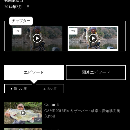
初回放送日
2014
年
2
月
11
日
チャプター
1
/
2
2
/
2
エピソード
関連エピソード
▼ 新しい順
▲ 古い順
Go for it！
GAME 208 6月のリザーバー・岐阜～愛知県境 奥
矢作湖
バス