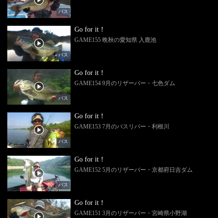
バス
Go for it！
GAME155 晩秋の愛知県 入鹿池
バス
Go for it！
GAME154 9月のリザーバー・七色ダム
バス
Go for it！
GAME153 7月のバスリバー・利根川
バス
Go for it！
GAME152 5月のリザーバー・京都府日吉ダム
バス
Go for it！
GAME151 3月のリザーバー・宮崎県小野湖