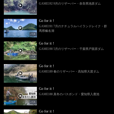
GAME192 9月のリザーバー・奈良県池原ダム
バス
Go for it！
GAME191 7月のナチュラルハイランドレイク・群
馬県榛名湖
バス
Go for it！
GAME190 5月のリザーバー・千葉県戸面原ダム
バス
Go for it！
GAME189 春のリザーバー・高知県大渡ダム
バス
Go for it！
GAME188 真冬のバスポンド・愛知県入鹿池
バス
Go for it！