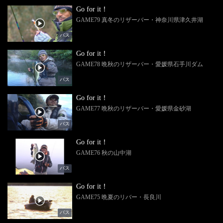
Go for it！
GAME79 真冬のリザーバー・神奈川県津久井湖
バス
Go for it！
GAME78 晩秋のリザーバー・愛媛県石手川ダム
バス
Go for it！
GAME77 晩秋のリザーバー・愛媛県金砂湖
バス
Go for it！
GAME76 秋の山中湖
バス
Go for it！
GAME75 晩夏のリバー・長良川
バス