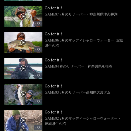
Go for it！
GAME97 7月のリザーバー・神奈川県津久井湖
バス
Go for it！
GAME96 6月のマッディシャローウォーター･茨城
県牛久沼
バス
Go for it！
GAME94 春のリザーバー・神奈川県相模湖
バス
Go for it！
GAME93 3月のリザーバー高知県大渡ダム
バス
Go for it！
GAME92 2月のマッディーシャローウォーター・
茨城県牛久沼
バス