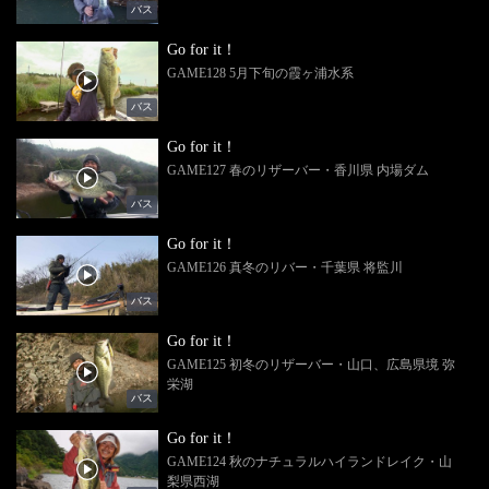
バス
Go for it！
GAME128 5月下旬の霞ヶ浦水系
バス
Go for it！
GAME127 春のリザーバー・香川県 内場ダム
バス
Go for it！
GAME126 真冬のリバー・千葉県 将監川
バス
Go for it！
GAME125 初冬のリザーバー・山口、広島県境 弥
栄湖
バス
Go for it！
GAME124 秋のナチュラルハイランドレイク・山
梨県西湖