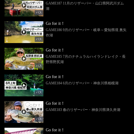
GAME187 11月のリザーバー・山口県阿武川ダム
湖
バス
Go for it！
GAME186 9月のリザーバー・岐阜～愛知県境 奥矢
作湖
バス
Go for it！
GAME185 7月のナチュラルハイランドレイク・長
野県野尻湖
バス
Go for it！
GAME184 6月のリザーバー・神奈川県相模湖
バス
Go for it！
GAME183 春のリザーバー・神奈川県津久井湖
バス
Go for it！