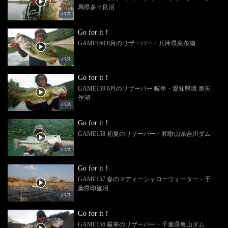
馬県多々良沼
バス
Go for it！
GAME160 8月のリザーバー・兵庫県東条湖
バス
Go for it！
GAME159 6月のリザーバー 岐阜・愛知県境 奥矢
作湖
バス
Go for it！
GAME158 初夏のリザーバー・和歌山県合川ダム
バス
Go for it！
GAME157 春のマディーシャローウォーター・千
葉県印旛沼
バス
Go for it！
GAME156 厳寒のリザーバー・千葉県亀山ダム