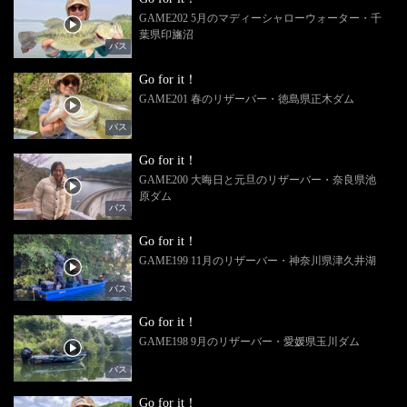
GAME202 5月のマディーシャローウォーター・千
葉県印旛沼
バス
Go for it！
GAME201 春のリザーバー・徳島県正木ダム
バス
Go for it！
GAME200 大晦日と元旦のリザーバー・奈良県池
原ダム
バス
Go for it！
GAME199 11月のリザーバー・神奈川県津久井湖
バス
Go for it！
GAME198 9月のリザーバー・愛媛県玉川ダム
バス
Go for it！