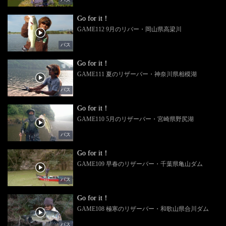
Go for it！
GAME112 9月のリバー・岡山県高梁川
バス
Go for it！
GAME111 夏のリザーバー・神奈川県相模湖
バス
Go for it！
GAME110 5月のリザーバー・宮崎県野尻湖
バス
Go for it！
GAME109 早春のリザーバー・千葉県亀山ダム
バス
Go for it！
GAME108 極寒のリザーバー・和歌山県合川ダム
バス