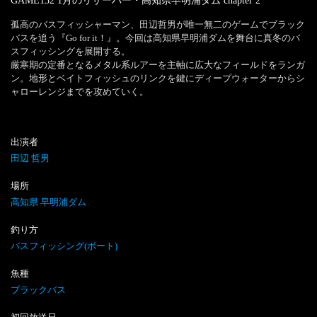
GAME132 1月のリザーバー・高知県早明浦ダム
chapter
2
孤高のバスフィッシャーマン、田辺哲男が唯一無二のゲームでブラック
バスを追う『Go for it！』。今回は高知県早明浦ダムを舞台に真冬のバ
スフィッシングを展開する。

厳寒期の定番となるメタル系ルアーを主軸に広大なフィールドをランガ
ン。地形とベイトフィッシュのリンクを鍵にディープウォーターからシ
ャローレンジまでを攻めていく。
出演者
田辺 哲男
場所
高知県 早明浦ダム
釣り方
バスフィッシング(ボート)
魚種
ブラックバス