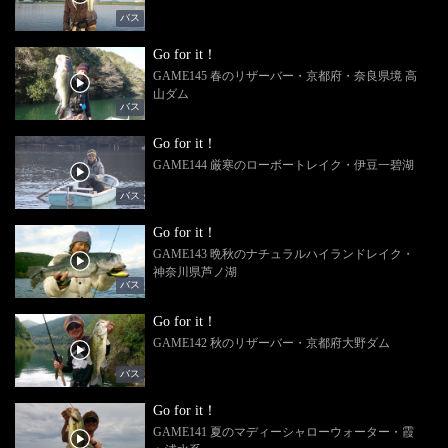
バス
Go for it！
GAME145 春のリザーバー・京都府・奈良県境 高
山ダム
バス
Go for it！
GAME144 厳寒のローボートレイク・伊豆一碧湖
バス
Go for it！
GAME143 晩秋のナチュラルハイランドレイク・
神奈川県芦ノ湖
バス
Go for it！
GAME142 秋のリザーバー・京都府大野ダム
バス
Go for it！
GAME141 夏のマディーシャローウォーター・霞