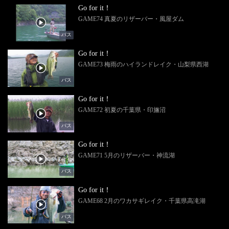
Go for it！
GAME74 真夏のリザーバー・風屋ダム
バス
Go for it！
GAME73 梅雨のハイランドレイク・山梨県西湖
バス
Go for it！
GAME72 初夏の千葉県・印旛沼
バス
Go for it！
GAME71 5月のリザーバー・神流湖
バス
Go for it！
GAME68 2月のワカサギレイク・千葉県高滝湖
バス