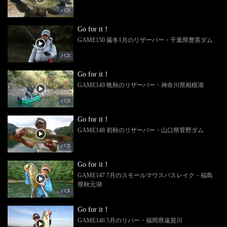
バス
Go for it！
GAME150 厳冬1月のリザーバー・千葉県豊英ダム
バス
Go for it！
GAME149 晩秋のリザーバー・神奈川県相模湖
バス
Go for it！
GAME148 初秋のリザーバー・山口県菅野ダム
バス
Go for it！
GAME147 7月のスモールマウスバスレイク・福島
県秋元湖
バス
Go for it！
GAME146 5月のリバー・福岡県遠賀川