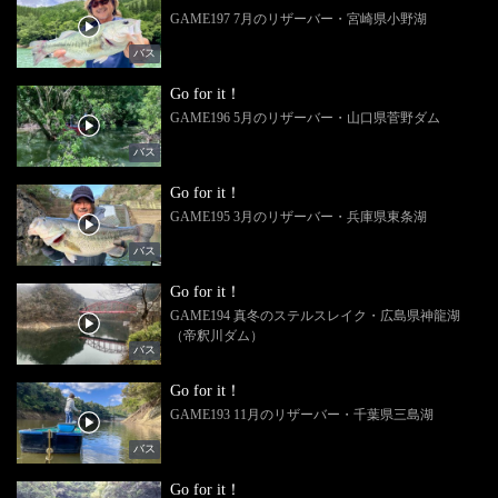
GAME197 7月のリザーバー・宮崎県小野湖
バス
Go for it！
GAME196 5月のリザーバー・山口県菅野ダム
バス
Go for it！
GAME195 3月のリザーバー・兵庫県東条湖
バス
Go for it！
GAME194 真冬のステルスレイク・広島県神龍湖
（帝釈川ダム）
バス
Go for it！
GAME193 11月のリザーバー・千葉県三島湖
バス
Go for it！