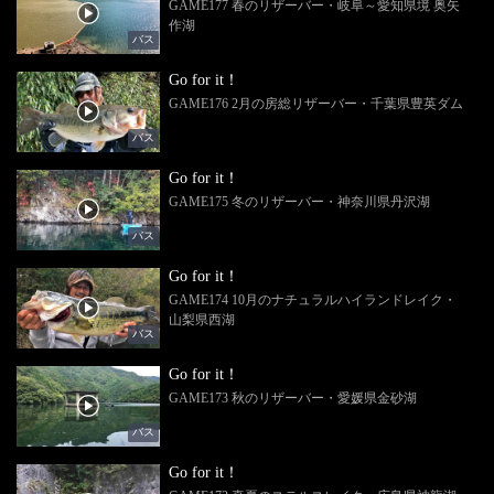
GAME177 春のリザーバー・岐阜～愛知県境 奥矢
作湖
バス
Go for it！
GAME176 2月の房総リザーバー・千葉県豊英ダム
バス
Go for it！
GAME175 冬のリザーバー・神奈川県丹沢湖
バス
Go for it！
GAME174 10月のナチュラルハイランドレイク・
山梨県西湖
バス
Go for it！
GAME173 秋のリザーバー・愛媛県金砂湖
バス
Go for it！