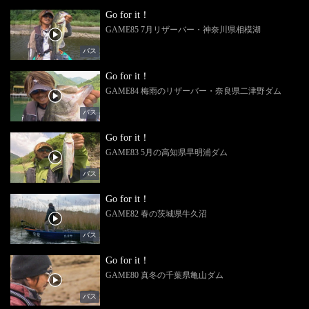
Go for it！
GAME85 7月リザーバー・神奈川県相模湖
バス
Go for it！
GAME84 梅雨のリザーバー・奈良県二津野ダム
バス
Go for it！
GAME83 5月の高知県早明浦ダム
バス
Go for it！
GAME82 春の茨城県牛久沼
バス
Go for it！
GAME80 真冬の千葉県亀山ダム
バス