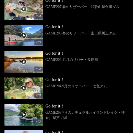
Go for it！
GAME207 春のリザーバー・和歌山県合川ダム
バス
Go for it！
GAME206 冬のリザーバー・山口県川上ダム
バス
Go for it！
GAME205 11月のリバー・長良川
バス
Go for it！
GAME204 9月のリザーバー・七色ダム
バス
Go for it！
GAME203 7月のナチュラルハイランドレイク・神
奈川県芦ノ湖
バス
Go for it！