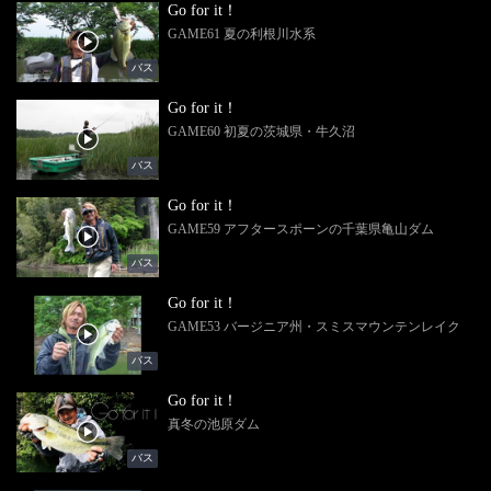
Go for it！
GAME61 夏の利根川水系
バス
Go for it！
GAME60 初夏の茨城県・牛久沼
バス
Go for it！
GAME59 アフタースポーンの千葉県亀山ダム
バス
Go for it！
GAME53 バージニア州・スミスマウンテンレイク
バス
Go for it！
真冬の池原ダム
バス