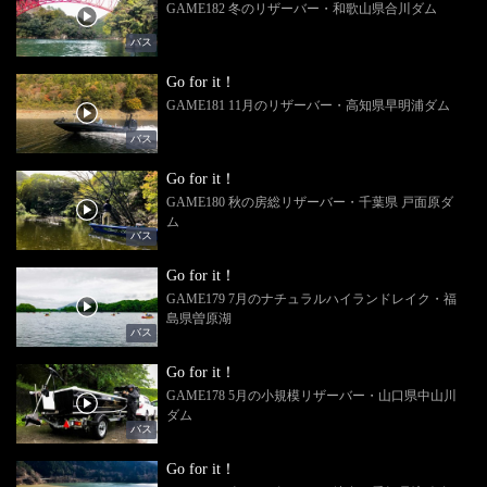
GAME182 冬のリザーバー・和歌山県合川ダム
バス
Go for it！
GAME181 11月のリザーバー・高知県早明浦ダム
バス
Go for it！
GAME180 秋の房総リザーバー・千葉県 戸面原ダ
ム
バス
Go for it！
GAME179 7月のナチュラルハイランドレイク・福
島県曽原湖
バス
Go for it！
GAME178 5月の小規模リザーバー・山口県中山川
ダム
バス
Go for it！