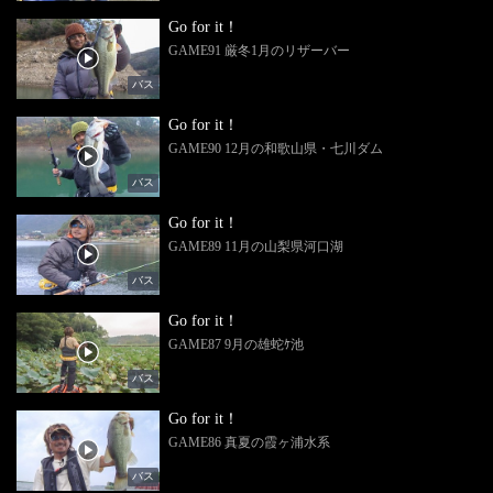
Go for it！
GAME91 厳冬1月のリザーバー
バス
Go for it！
GAME90 12月の和歌山県・七川ダム
バス
Go for it！
GAME89 11月の山梨県河口湖
バス
Go for it！
GAME87 9月の雄蛇ｹ池
バス
Go for it！
GAME86 真夏の霞ヶ浦水系
バス