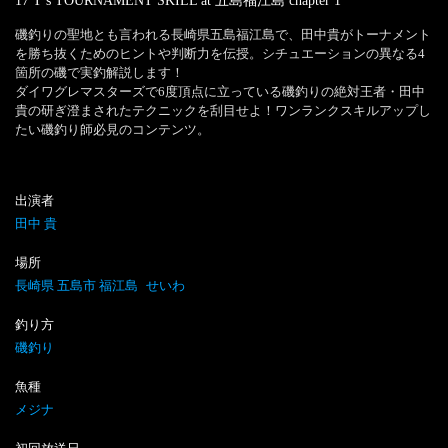
17 T’s TOURNAMENT SKILL at 五島福江島
chapter
1
磯釣りの聖地とも言われる長崎県五島福江島で、田中貴がトーナメント
を勝ち抜くためのヒントや判断力を伝授。シチュエーションの異なる4
箇所の磯で実釣解説します！

ダイワグレマスターズで6度頂点に立っている磯釣りの絶対王者・田中
貴の研ぎ澄まされたテクニックを刮目せよ！ワンランクスキルアップし
たい磯釣り師必見のコンテンツ。
出演者
田中 貴
場所
長崎県 五島市 福江島
せいわ
釣り方
磯釣り
魚種
メジナ