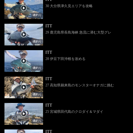
30 大分県津久見エリアを攻略
磯釣り
ITT
29 鹿児島県長島海峡 急流に潜む大型グレ
磯釣り
ITT
28 伊豆下田沖根を攻める
磯釣り
ITT
27 高知県鵜来島のモンスターオナガに挑む
磯釣り
ITT
25 宮城県田代島のクロダイ＆マダイ
磯釣り
ITT