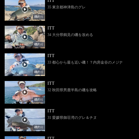
ITT
35 東京都神津島のグレ
磯釣り
ITT
34 大分県鶴見の磯を攻める
磯釣り
ITT
33 都心から最も近い磯！？内房金谷のメジナ
磯釣り
ITT
32 秋田県男鹿半島の磯を攻略
磯釣り
ITT
31 愛媛県御荘湾のグレ＆チヌ
磯釣り
ITT