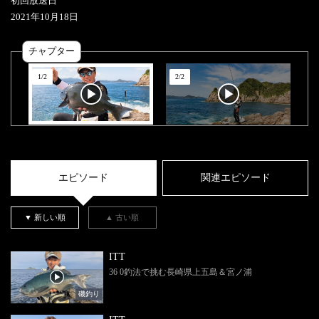
初回放送日
2021
年
10
月
18
日
チャプター
1
/
2
2
/
2
エピソード
関連エピソード
▼ 新しい順
▲ 古い順
ITT
36 0釣法で挑む長崎県上五島＆宮ノ浦
磯釣り