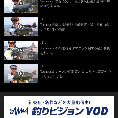
Technique4 季節の変わり目は状況把握が鍵 梅雨時
の大分県 深島
磯釣り
ITT
Technique3 敵は違和感！長崎県宮ノ浦で早春の食
い渋るグレを攻略！
磯釣り
ITT
Technique2 冬の北浦 キタマクラを制する者が勝負
を制する
磯釣り
ITT
Technique1 シーズン初期 高水温 エサトリ高活性 だ
ったらどうする
磯釣り