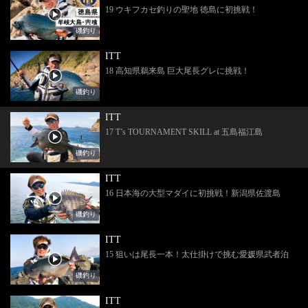
19 ウキフカセ釣りの聖地 徳島に初挑戦！
磯釣り
ITT
18 高知県鵜来島 巨大尾長グレに挑戦！
磯釣り
ITT
17 T’s TOURNAMENT SKILL at 五島福江島
磯釣り
ITT
16 日本海の大型マダイに初挑戦！新潟県佐渡島
磯釣り
ITT
15 狙いは尾長一本！太仕掛けで挑む愛媛県武者泊
磯釣り
ITT