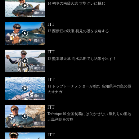
14 初冬の南薩久志 大型グレに挑む
磯釣り
ITT
13 西伊豆の秋磯 初見の磯を攻略する
磯釣り
ITT
12 熊本県天草 高水温期でも結果を出す！
磯釣り
ITT
11 トップトーナメンターが挑む 高知県沖の島の巨
大オナガ
磯釣り
ITT
Technique10 全国制覇には欠かせない 磯釣りの聖地
五島列島を攻略
磯釣り
ITT