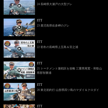
24 長崎県大瀬戸の大型グレ
磯釣り
ITT
23 鹿児島県佐多岬のグレ
磯釣り
ITT
22 初冬の長崎県上五島＆宮之浦
磯釣り
ITT
21 トーナメント激戦区を攻略 三重県尾鷲・和歌山
県那智勝浦
磯釣り
ITT
20 東北初釣行 山形県四ツ島のマダイ＆クロダイ
磯釣り
ITT