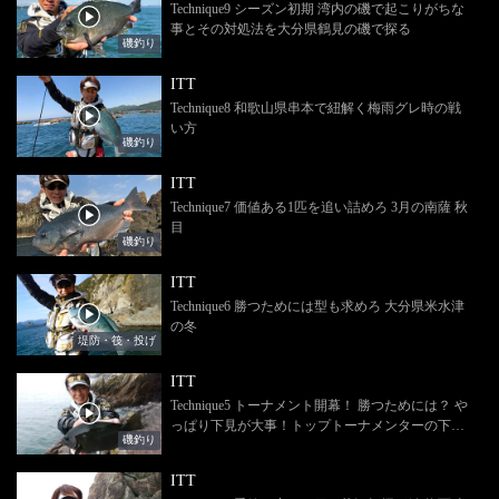
Technique9 シーズン初期 湾内の磯で起こりがちな
事とその対処法を大分県鶴見の磯で探る
磯釣り
ITT
Technique8 和歌山県串本で紐解く梅雨グレ時の戦
い方
磯釣り
ITT
Technique7 価値ある1匹を追い詰めろ 3月の南薩 秋
目
磯釣り
ITT
Technique6 勝つためには型も求めろ 大分県米水津
の冬
堤防・筏・投げ
ITT
Technique5 トーナメント開幕！ 勝つためには？ や
っぱり下見が大事！トップトーナメンターの下見
磯釣り
術を10月初頭の三重県尾鷲で検証！
ITT