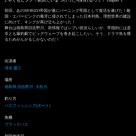
2 早くもピンチ！絶対だいまつ行ったら釣れるって！
chapter
1
前回、あのMORIZO帝国が遂にバーニング帝国として復活を遂げた！敵
国・エバーピンクの毒牙に侵されてしまった日本列島。理想世界の建設
に向けて、キングが再び立ち上がった！

舞台は徳島県旧吉野川。前情報ではシブい状況らしいが、帝国的には是
非とも爆釣劇でビッグウェーブを巻き起こしたい。そう、ドラマ魚を獲
るためがんがるしかないのだ！
出演者
清水 盛三
場所
徳島県 旧吉野川
大松川
釣り方
バスフィッシング(ボート)
魚種
ブラックバス