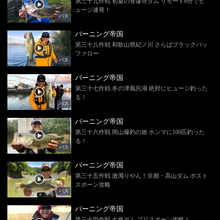
第三十九作戦 初夏の青蓮寺ダム リモート6分でヒ
ュージ連発！
バス
バーニング帝国
第三十八作戦 和歌山県紀ノ川 さらばブラックバッ
ファロー
バス
バーニング帝国
第三十七作戦 冬の津風呂湖 絶対にヒュージ釣った
る！
バス
バーニング帝国
第三十六作戦 岡山爆釣の旅 ホンマに100匹釣った
る！
バス
バーニング帝国
第三十五作戦 激濁りやん！京都・高山ダム ポスト
スポーン攻略
バス
バーニング帝国
第三十四作戦 七色ダム プリスポーン攻略！