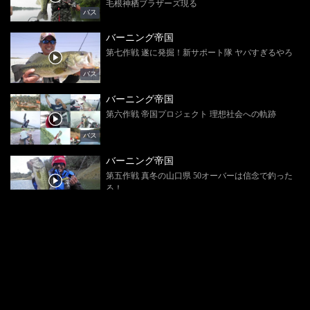
毛根神栖ブラザーズ現る
バス
バーニング帝国
第七作戦 遂に発掘！新サポート隊 ヤバすぎるやろ
バス
バーニング帝国
第六作戦 帝国プロジェクト 理想社会への軌跡
バス
バーニング帝国
第五作戦 真冬の山口県 50オーバーは信念で釣った
る！
バス
バーニング帝国
第四作戦 初冬の大苦行！絶対ダマされてるって！
バス
バーニング帝国
3 まさかの撮り溜め 夏休み強化合宿！