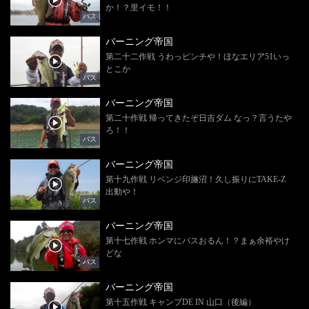
か！？里イモ！！
バス
バーニング帝国
第二十二作戦 うわっピンチや！ほなエリア51いっ
とこか
バス
バーニング帝国
第二十作戦 帰ってきたぞ日吉ダム なっ？言うたや
ろ！！
バス
バーニング帝国
第十九作戦 リベンジ印旛沼！久し振りにTAKE-Z
出動や！
バス
バーニング帝国
第十七作戦 ホンマにバスおるん！？まぁ余裕やけ
どな
バス
バーニング帝国
第十五作戦 キャンプDE IN 山口（後編）