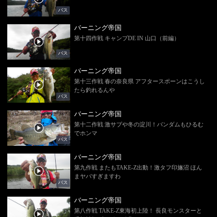
バス
バーニング帝国
第十四作戦 キャンプDE IN 山口（前編）
バス
バーニング帝国
第十三作戦 春の奈良県 アフタースポーンはこうし
たら釣れるんや
バス
バーニング帝国
第十二作戦 激サブや冬の淀川！バンダムもひるむ
でホンマ
バス
バーニング帝国
第九作戦 またもTAKE-Z出動！激タフ印旛沼 ほん
まヤバすぎますわ
バス
バーニング帝国
第八作戦 TAKE-Z東海初上陸！ 長良モンスターと