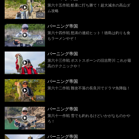
第六十五作戦 酷暑に打ち勝て！超大減水の高山ダ
ム攻略
バス
バーニング帝国
第六十四作戦 怒涛の連続ヒット！徳島は釣りも食
もラーメンやぞ！
バス
バーニング帝国
第六十三作戦 ポストスポーンの旧吉野川 これが最
高のテクニックや！
バス
バーニング帝国
第六十二作戦 難攻不落の長良川でドラマ魚降臨！
バス
バーニング帝国
第六十一作戦 雪でも釣れるけどいかがなものかや
ろ！
バス
バーニング帝国