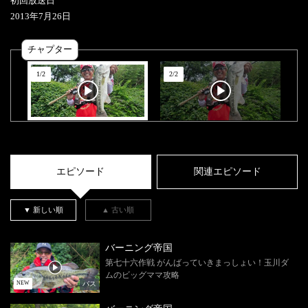
初回放送日
2013
年
7
月
26
日
チャプター
1
/
2
2
/
2
エピソード
関連エピソード
▼ 新しい順
▲ 古い順
バーニング帝国
第七十六作戦 がんばっていきまっしょい！玉川ダ
ムのビッグママ攻略
バス
NEW