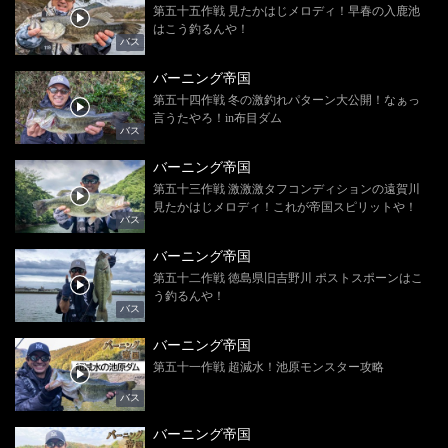
第五十五作戦 見たかはじメロディ！早春の入鹿池
はこう釣るんや！
バス
バーニング帝国
第五十四作戦 冬の激釣れパターン大公開！なぁっ
言うたやろ！in布目ダム
バス
バーニング帝国
第五十三作戦 激激激タフコンディションの遠賀川
見たかはじメロディ！これが帝国スピリットや！
バス
バーニング帝国
第五十二作戦 徳島県旧吉野川 ポストスポーンはこ
う釣るんや！
バス
バーニング帝国
第五十一作戦 超減水！池原モンスター攻略
バス
バーニング帝国