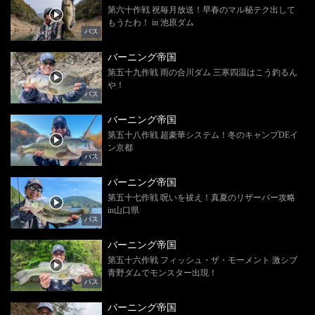
第六十作戦 祝毎月放送！早春のマル秘テク出して
もうたわ！ in 池原ダム
バス
バーニング帝国
第五十九作戦 雨の合川ダム 三寒四温はこう釣るん
や！
バス
バーニング帝国
第五十八作戦 超豪華システム！冬のキャンプDEイ
ン京都
バス
バーニング帝国
第五十七作戦 呪いを祓え！真夏のリザーバー攻略
in山口県
バス
バーニング帝国
第五十六作戦 フィッシュ・ザ・モーメント 激シブ
青野ダムでモンスター出現！
バス
バーニング帝国