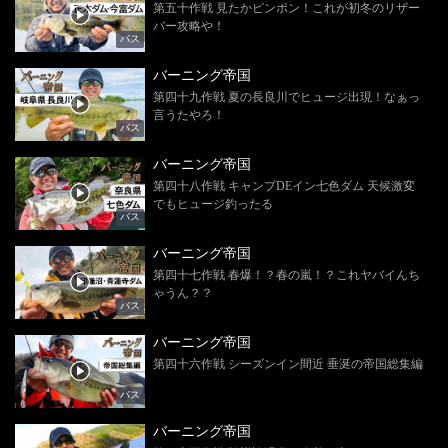
第五十作戦 見たかピンポン！これが初冬のリザー
バー攻略や！
バス
バーニング帝国
第四十九作戦 夏の長良川でヒュージ出現！なぁっ
言うたやろ！
バス
バーニング帝国
第四十八作戦 キャンプDEイン七色ダム 天候激変
でもヒュージ釣ったる
バス
バーニング帝国
第四十七作戦 春爆！？春の嵐！？これヤバイんち
ゃうん？？
バス
バーニング帝国
第四十六作戦 シーズンイン間近 垂涎の帝国総集編
バス
バーニング帝国