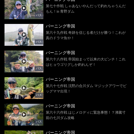
第七十作戦 しゃあないやんだって釣れちゃうんだ
もん！in 青野ダム
バス
バーニング帝国
第六十九作戦 奇跡を信じる者だけが勝つ！これが
真のドラマ魚や！
バス
バーニング帝国
第六十八作戦 帝国始まって以来の大ピンチ！これ
はヒョウゴリグしか釣れんぞ！
バス
バーニング帝国
第六十七作戦 沈黙の合川ダム マジックアワーでビ
ッグママ出現！
バス
バーニング帝国
第六十六作戦 はじメロディに緊急事態！？沸騰寸
前の七川ダム攻略
バス
バーニング帝国