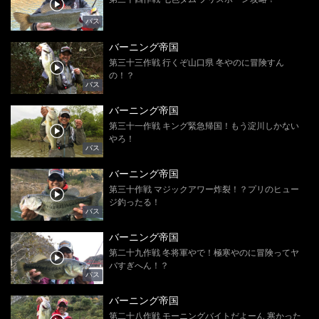
バス
バーニング帝国
第三十三作戦 行くぞ山口県 冬やのに冒険すん
の！？
バス
バーニング帝国
第三十一作戦 キング緊急帰国！もう淀川しかない
やろ！
バス
バーニング帝国
第三十作戦 マジックアワー炸裂！？プリのヒュー
ジ釣ったる！
バス
バーニング帝国
第二十九作戦 冬将軍やで！極寒やのに冒険ってヤ
バすぎへん！？
バス
バーニング帝国
第二十八作戦 モーニングバイトだよーん 寒かった