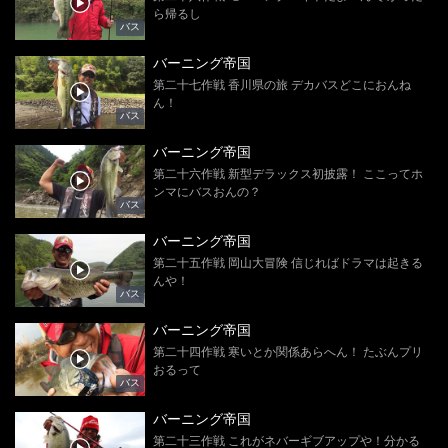
ら帰るし
バス
バーニング帝国
第二十七作戦 香川県の旅 デカバスどこにおんね
ん！
バス
バーニング帝国
第二十六作戦 新型デラックス初披露！ ここってホ
ンマにバスおんの？
バス
バーニング帝国
第二十五作戦 岡山大冒険 信じればドラマは起きる
んや！
バス
バーニング帝国
第二十四作戦 寒いとか関係あらへん！ たぶんプリ
おるって
バス
バーニング帝国
第二十三作戦 これがネバーギブアップや！分かる