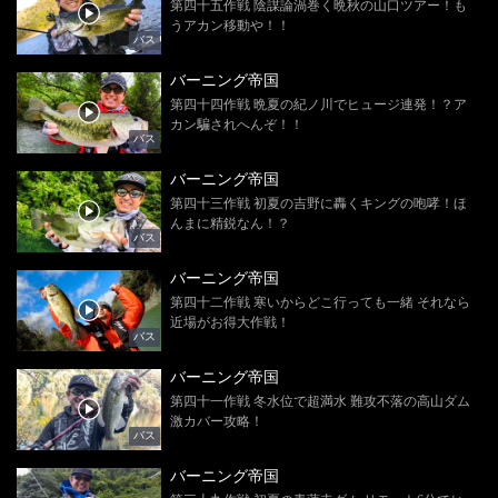
第四十五作戦 陰謀論渦巻く晩秋の山口ツアー！も
うアカン移動や！！
バス
バーニング帝国
第四十四作戦 晩夏の紀ノ川でヒュージ連発！？ア
カン騙されへんぞ！！
バス
バーニング帝国
第四十三作戦 初夏の吉野に轟くキングの咆哮！ほ
んまに精鋭なん！？
バス
バーニング帝国
第四十二作戦 寒いからどこ行っても一緒 それなら
近場がお得大作戦！
バス
バーニング帝国
第四十一作戦 冬水位で超満水 難攻不落の高山ダム
激カバー攻略！
バス
バーニング帝国