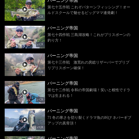
バーニング帝国
第七十五作戦 これぞパターンフィッシング！オー
ルドスクールで魅せるビッグママ連発劇！
バス
バーニング帝国
第七十四作戦 三島湖攻略！これがプリスポーンの
釣り方！
バス
バーニング帝国
第七十三作戦 激荒れの房総リザーバーでプリプ
リプリスポーン確保！
バス
バーニング帝国
第七十二作戦 令和の帝国劇場！笑いと根性でドラ
マは生まれる！
バス
バーニング帝国
71 冬の寒さを切り裂くドラマ魚の叫び ネバーギブ
アップの真骨頂！
バス
バーニング帝国