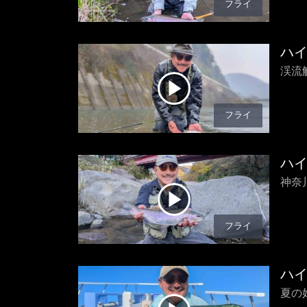
フライ
ハ
渓流
フライ
ハ
神奈
フライ
ハ
夏の