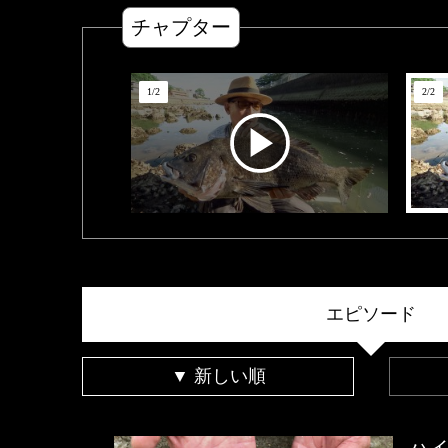
チャプター
1
/
2
2
/
2
エピソード
▼ 新しい順