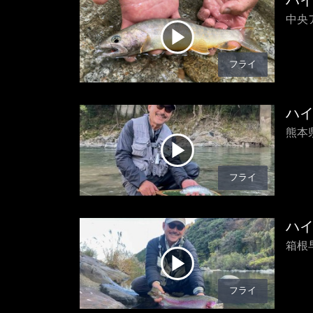
ハ
中央
フライ
ハ
熊本
フライ
ハ
箱根
フライ