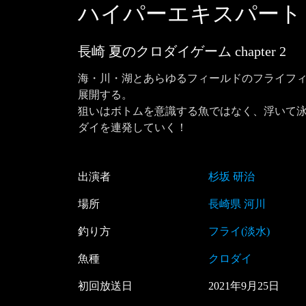
ハイパーエキスパート
長崎 夏のクロダイゲーム
chapter
2
海・川・湖とあらゆるフィールドのフライフ
展開する。

狙いはボトムを意識する魚ではなく、浮いて
ダイを連発していく！
出演者
杉坂 研治
場所
長崎県 河川
釣り方
フライ(淡水)
魚種
クロダイ
初回放送日
2021
年
9
月
25
日