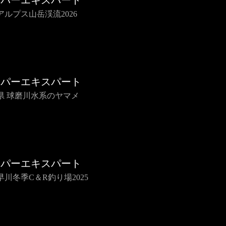
イパーエキスパート
アルプス山岳渓流2026
イパーエキスパート
県 球磨川水系のヤマメ
イパーエキスパート
早川冬季C＆R釣り場2025