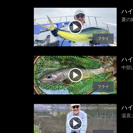
ハ
夏の
フライ
ハ
中部山
フライ
ハ
湯原