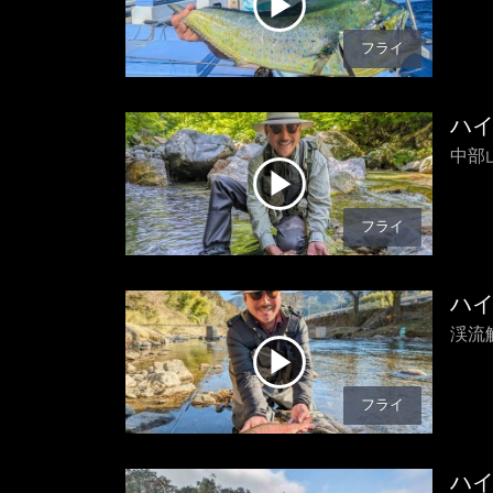
フライ
ハ
中部山
フライ
ハ
渓流
フライ
ハ