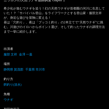
ニッポンの天然ウナギ追跡調査
chapter
2
希少化が進むウナギを追う！幻の天然ウナギが首都圏の河川に生息して
いた！？「サバイバル登山」をライフワークとする登山家・服部文祥
が、身近な遊びを冒険に変える！

昼は「穴釣り」、夜は「ブッコミ釣り」の2本立てで“天然ウナギ”に挑
む。川遊びのイロハからポイント選び、そして釣ったウナギの調理方法
まで一挙に紹介します。
出演者
服部 文祥
金澤 一嘉
場所
静岡県 賀茂郡
千葉県 市川市
釣り方
餌釣り(淡水)
魚種
ウナギ