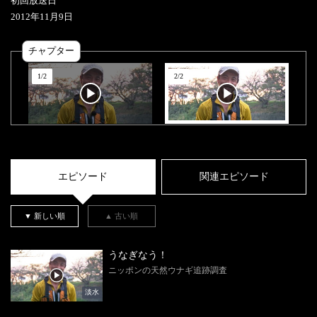
初回放送日
2012
年
11
月
9
日
チャプター
1
/
2
2
/
2
エピソード
関連エピソード
▼ 新しい順
▲ 古い順
うなぎなう！
ニッポンの天然ウナギ追跡調査
淡水