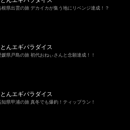
ことんエギパラダイス
3 島根県出雲の旅 デカイカが集う地にリベンジ達成！？
ことんエギパラダイス
2 愛媛県戸島の旅 初代おねぃさんと念願達成！！
ことんエギパラダイス
1 高知県甲浦の旅 真冬でも爆釣！ティップラン！