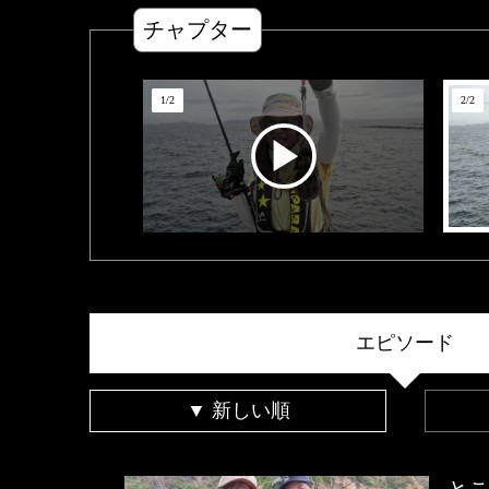
チャプター
1
/
2
2
/
2
エピソード
▼ 新しい順