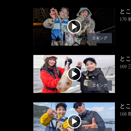
と
17
エギング
と
16
エギング
と
16