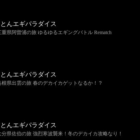
ことんエギパラダイス
 三重県阿曽浦の旅 ゆるゆるエギングバトル Rematch
ことんエギパラダイス
6 島根県出雲の旅 春のデカイカゲットなるか！？
ことんエギパラダイス
5 大分県佐伯の旅 強烈寒波襲来！冬のデカイカ攻略なり！