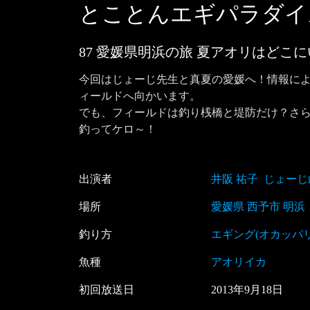
とことんエギパラダイ
87 愛媛県明浜の旅 夏アオリはどこ
今回はじょーじ先生と真夏の愛媛へ！情報に
ィールドへ向かいます。

でも、フィールドは釣り桟橋と堤防だけ？さ
釣ってケロ～！
出演者
井阪 祐子
じょーじ
場所
愛媛県 西予市 明浜
釣り方
エギング(オカッパリ
魚種
アオリイカ
初回放送日
2013
年
9
月
18
日