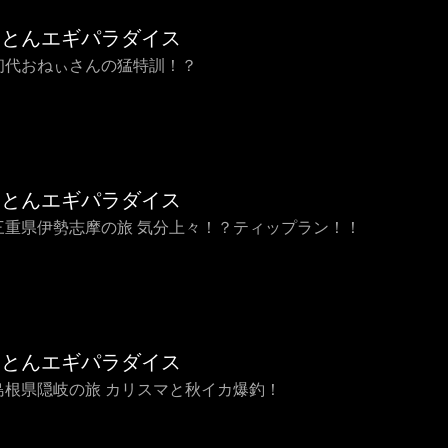
ことんエギパラダイス
0 初代おねぃさんの猛特訓！？
ことんエギパラダイス
9 三重県伊勢志摩の旅 気分上々！？ティップラン！！
ことんエギパラダイス
8 島根県隠岐の旅 カリスマと秋イカ爆釣！