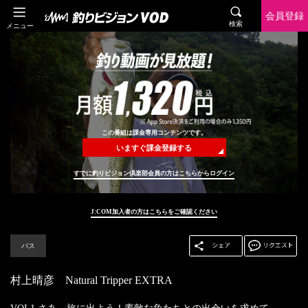
会員登録
検索
メニュー
この番組は課金専用コンテンツです。
いますぐ課金登録する
すでに釣りビジョン倶楽部会員の方はこちらからログイン
J:COM加入者の方はこちらをご確認ください
バス
村上晴彦 Natural Tripper EXTRA