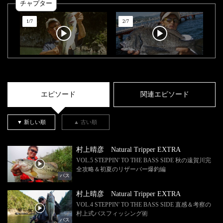
チャプター
1
/
7
2
/
7
エピソード
関連エピソード
▼ 新しい順
▲ 古い順
村上晴彦 Natural Tripper EXTRA
VOL.5 STEPPIN' TO THE BASS SIDE 秋の遠賀川完
全攻略＆初夏のリザーバー爆釣編
バス
村上晴彦 Natural Tripper EXTRA
VOL.4 STEPPIN' TO THE BASS SIDE 直感＆考察の
村上式バスフィッシング術
バス