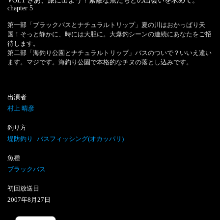
VOL1 さあ、旅に出よう！素敵な魚たちとの出会いを求めて。
chapter
5
第一部「ブラックバスとナチュラルトリップ」夏の川はおかっぱり天
国！そっと静かに、時には大胆に。大爆釣シーンの連続にあなたをご招
待します。

第二部「海釣り公園とナチュラルトリップ」バスのついで？いいえ違い
ます。マジです。海釣り公園で本格的なチヌの落とし込みです。
出演者
村上 晴彦
釣り方
堤防釣り
バスフィッシング(オカッパリ)
魚種
ブラックバス
初回放送日
2007
年
8
月
27
日