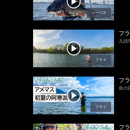
シーバス
フ
九頭
フライ
フ
命の
フライ
フ