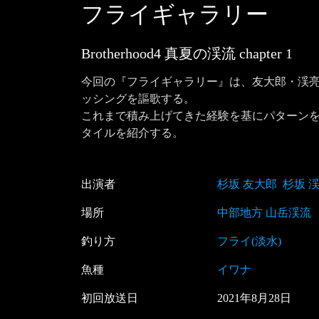
フライギャラリー
Brotherhood4 真夏の渓流
chapter
1
今回の『フライギャラリー』は、友大郎・渓亮
ッシングを謳歌する。

これまで積み上げてきた経験を基にパターンを
タイルを紹介する。
出演者
杉坂 友大郎
杉坂 
場所
中部地方 山岳渓流
釣り方
フライ(淡水)
魚種
イワナ
初回放送日
2021
年
8
月
28
日