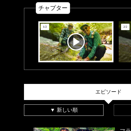
チャプター
1
/
2
2
/
2
エピソード
▼ 新しい順