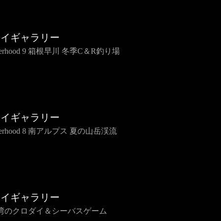
ライギャラリー
therhood 9 箱根早川 冬季C＆R釣り場
ライギャラリー
therhood 8 南アルプス 夏の山岳渓流
ライギャラリー
湾のクロダイ＆シーバスゲーム