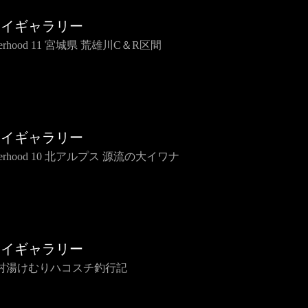
ライギャラリー
therhood 11 宮城県 荒雄川C＆R区間
ライギャラリー
therhood 10 北アルプス 源流の大イワナ
ライギャラリー
村湯けむりハコスチ釣行記