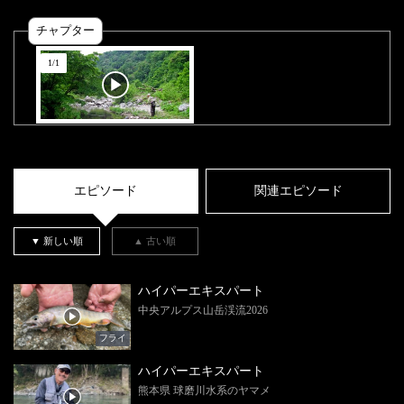
チャプター
1
/
1
エピソード
関連エピソード
▼ 新しい順
▲ 古い順
ハイパーエキスパート
中央アルプス山岳渓流2026
フライ
ハイパーエキスパート
熊本県 球磨川水系のヤマメ