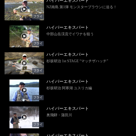
ハイパーエキスパート
NZ南島 第1弾 モンスターブラウンに迫る！
フライ
ハイパーエキスパート
中部山岳渓流でイワナを狙う
フライ
ハイパーエキスパート
杉坂研治 1st STAGE “マッチザハッチ”
フライ
ハイパーエキスパート
杉坂研治 阿寒湖 ユスリカ編
フライ
ハイパーエキスパート
奥飛騨・蒲田川
フライ
ハイパーエキスパート