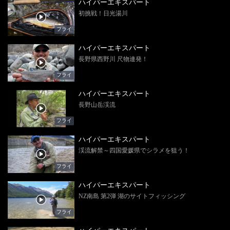
ハイパーエキスパート
初挑戦！日光湯川
フライ
ハイパーエキスパート
長野県西野川 尺物連発！
フライ
ハイパーエキスパート
長野山岳渓流
フライ
ハイパーエキスパート
渓流解禁～四国愛媛県でシラメを狙う！
フライ
ハイパーエキスパート
NZ南島 第2弾 湖のサイトフィッシング
フライ