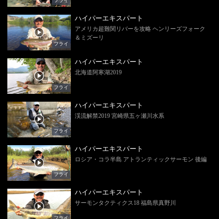
フライ
ハイパーエキスパート
アメリカ超難関リバーを攻略 ヘンリーズフォーク
＆ミズーリ
フライ
ハイパーエキスパート
北海道阿寒湖2019
フライ
ハイパーエキスパート
渓流解禁2019 宮崎県五ヶ瀬川水系
フライ
ハイパーエキスパート
ロシア・コラ半島 アトランティックサーモン 後編
フライ
ハイパーエキスパート
サーモンタクティクス18 福島県真野川
フライ