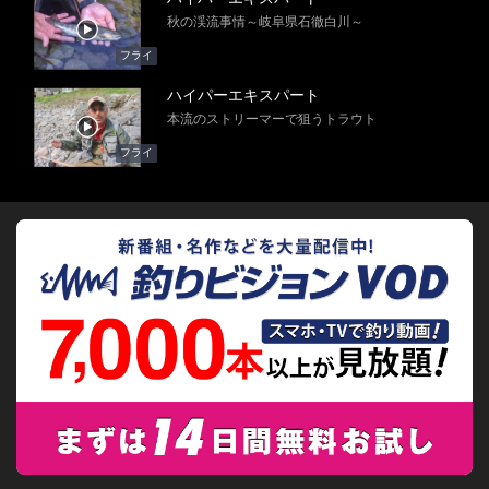
秋の渓流事情～岐阜県石徹白川～
フライ
ハイパーエキスパート
本流のストリーマーで狙うトラウト
フライ