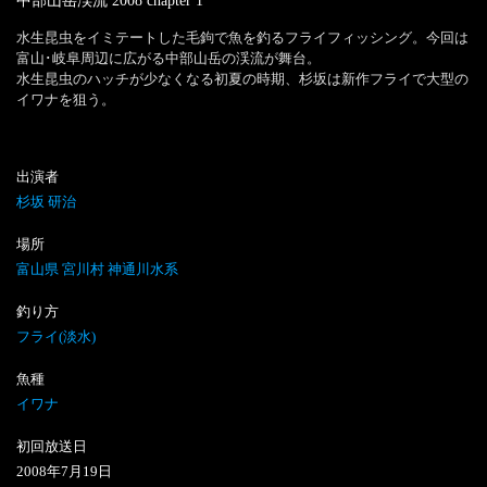
中部山岳渓流 2008
chapter
1
水生昆虫をイミテートした毛鉤で魚を釣るフライフィッシング。今回は
富山･岐阜周辺に広がる中部山岳の渓流が舞台。

水生昆虫のハッチが少なくなる初夏の時期、杉坂は新作フライで大型の
イワナを狙う。
出演者
杉坂 研治
場所
富山県 宮川村 神通川水系
釣り方
フライ(淡水)
魚種
イワナ
初回放送日
2008
年
7
月
19
日