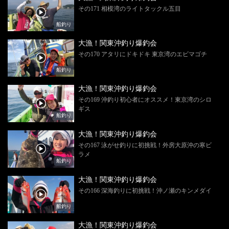
その171 相模湾のライトタックル五目
船釣り
大漁！関東沖釣り爆釣会
その170 アタリにドキドキ 東京湾のエビマゴチ
船釣り
大漁！関東沖釣り爆釣会
その169 沖釣り初心者にオススメ！東京湾のシロ
ギス
船釣り
大漁！関東沖釣り爆釣会
その167 泳がせ釣りに初挑戦！外房大原沖の寒ビ
ラメ
船釣り
大漁！関東沖釣り爆釣会
その166 深海釣りに初挑戦！沖ノ瀬のキンメダイ
船釣り
大漁！関東沖釣り爆釣会