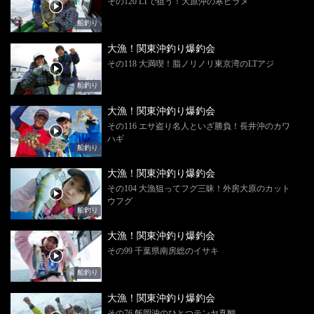
その120 LTで狙う！大原沖の寒ビラメ
船釣り
大漁！関東沖釣り爆釣会
その118 大満喫！脂ノリノリ東京湾のLTアジ
船釣り
大漁！関東沖釣り爆釣会
その116 エサ盗り名人といざ勝負！長井沖のカワ
ハギ
船釣り
大漁！関東沖釣り爆釣会
その104 大漁狙ってフグ三昧！外房大原のカット
ウフグ
船釣り
大漁！関東沖釣り爆釣会
その99 千葉県南房総のイサキ
船釣り
大漁！関東沖釣り爆釣会
その76 飯岡沖のひとつテンヤ真鯛