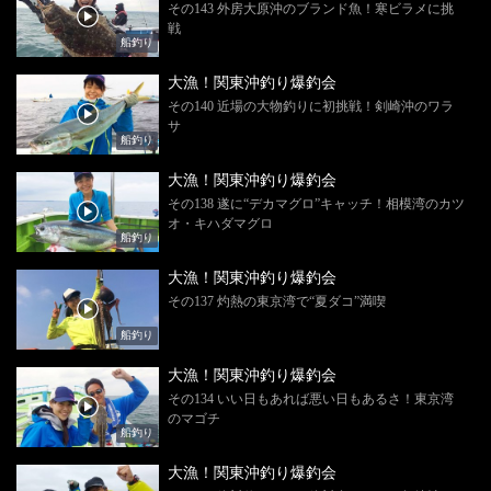
その143 外房大原沖のブランド魚！寒ビラメに挑
戦
船釣り
大漁！関東沖釣り爆釣会
その140 近場の大物釣りに初挑戦！剣崎沖のワラ
サ
船釣り
大漁！関東沖釣り爆釣会
その138 遂に“デカマグロ”キャッチ！相模湾のカツ
オ・キハダマグロ
船釣り
大漁！関東沖釣り爆釣会
その137 灼熱の東京湾で“夏ダコ”満喫
船釣り
大漁！関東沖釣り爆釣会
その134 いい日もあれば悪い日もあるさ！東京湾
のマゴチ
船釣り
大漁！関東沖釣り爆釣会