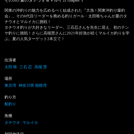
その183 夏のタチウオ＆マルイカ
chapter
1
関東の沖釣りの魅力を広めるべく結成された『大漁！関東沖釣り爆釣
会』。その6代目リーダーを務める釣りガール・太田唯ちゃんが夏のタ
チウオとマルイカに挑戦！

タチウオ釣りが大好きなリーダー。三石忍さんを先生に迎え、初のテン
ヤ釣りに挑戦！さらに高槻慧さんに2021年好漁が続くマルイカ釣りを学
ぶ。夏の人気ターゲット2本立て！
出演者
太田 唯
三石 忍
高槻 慧
場所
東京湾
神奈川県 相模湾
釣り方
船釣り
魚種
タチウオ
マルイカ