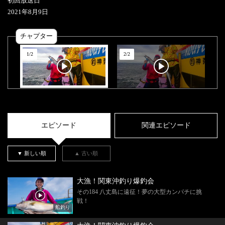
初回放送日
2021
年
8
月
9
日
チャプター
1
/
2
2
/
2
エピソード
関連エピソード
▼ 新しい順
▲ 古い順
大漁！関東沖釣り爆釣会
その184 八丈島に遠征！夢の大型カンパチに挑
戦！
船釣り