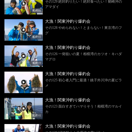
その129 絶対釣りたい！絶対食べたい！剱崎沖の
アマダイ
船釣り
大漁！関東沖釣り爆釣会
その128 やめられない！とまらない！東京湾のフ
グ
船釣り
大漁！関東沖釣り爆釣会
その126 一発狙いの夏！相模湾のカツオ・キハダ
マグロ
船釣り
大漁！関東沖釣り爆釣会
その125 初心者入門に最適！銚子外川沖の夏ビラ
メ
船釣り
大漁！関東沖釣り爆釣会
その123 面白すぎてハマりそう！相模湾のマルイ
カ
船釣り
大漁！関東沖釣り爆釣会