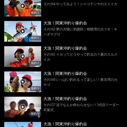
その164 やってみよう！シャコテンヤのスミイカ
船釣り
大漁！関東沖釣り爆釣会
その162 夢の大物に初挑戦！相模湾のカツオ・キ
ハダマグロ
船釣り
大漁！関東沖釣り爆釣会
その161 イカってどうやって釣るの？夏のスルメ
イカ
船釣り
大漁！関東沖釣り爆釣会
その160 いっぱい釣れるって楽しい！東京湾のカ
サゴ
船釣り
大漁！関東沖釣り爆釣会
その157 涙でなんか終わらせない！5代目リーダー
卒業式
船釣り
大漁！関東沖釣り爆釣会