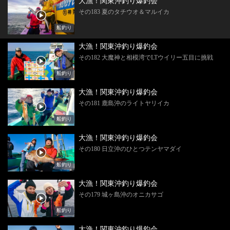
大漁！関東沖釣り爆釣会
その183 夏のタチウオ＆マルイカ
船釣り
大漁！関東沖釣り爆釣会
その182 大魔神と相模湾でLTウイリー五目に挑戦
船釣り
大漁！関東沖釣り爆釣会
その181 鹿島沖のライトヤリイカ
船釣り
大漁！関東沖釣り爆釣会
その180 日立沖のひとつテンヤマダイ
船釣り
大漁！関東沖釣り爆釣会
その179 城ヶ島沖のオニカサゴ
船釣り
大漁！関東沖釣り爆釣会