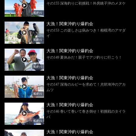
その155 深海釣りに初挑戦！外房銚子沖のメヌケ
船釣り
大漁！関東沖釣り爆釣会
その153 この楽しさは病みつき！相模湾のアマダ
イ
船釣り
大漁！関東沖釣り爆釣会
その149 夏休みだ！親子でアジ釣りに行こう！
船釣り
大漁！関東沖釣り爆釣会
その147 深海のルビーを求めて！犬吠埼沖のアカ
ムツ
船釣り
大漁！関東沖釣り爆釣会
その146 巻いて巻いて巻き倒せ！初挑戦のタイラ
バ
船釣り
大漁！関東沖釣り爆釣会