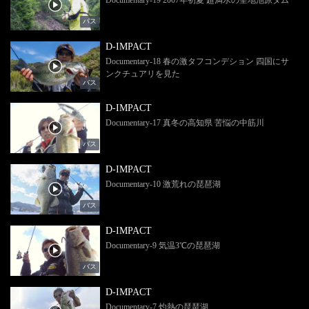
バス
D-IMPACT
Documentary-18 春の激タフコンデション 四国にサ
ンクチュアリを見た
バス
D-IMPACT
Documentary-17 真冬の高知県 苦悩の中筋川
バス
D-IMPACT
Documentary-10 激荒れの琵琶湖
バス
D-IMPACT
Documentary-9 気温3℃の琵琶湖
バス
D-IMPACT
Documentary-7 灼熱の琵琶湖