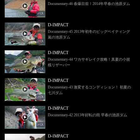
Documentary-46 春爆目前！2014年早春の池原ダム
バス
D-IMPACT
Documentary-45 2013年初冬のビッグベイティング
嵐の池原ダム
バス
D-IMPACT
Documentary-44 ワカサギレイク攻略！真夏の小規
模リザーバー
バス
D-IMPACT
Documentary-43 激変するコンディション！ 初夏の
七川ダム
バス
D-IMPACT
Documentary-42 2013年好転の雨 早春の池原ダム
バス
D-IMPACT