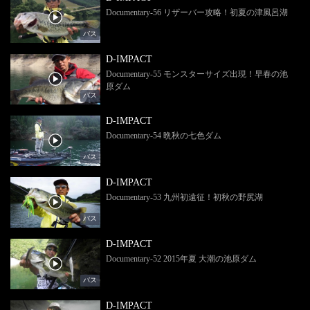
Documentary-56 リザーバー攻略！初夏の津風呂湖
バス
D-IMPACT
Documentary-55 モンスターサイズ出現！早春の池
原ダム
バス
D-IMPACT
Documentary-54 晩秋の七色ダム
バス
D-IMPACT
Documentary-53 九州初遠征！初秋の野尻湖
バス
D-IMPACT
Documentary-52 2015年夏 大潮の池原ダム
バス
D-IMPACT