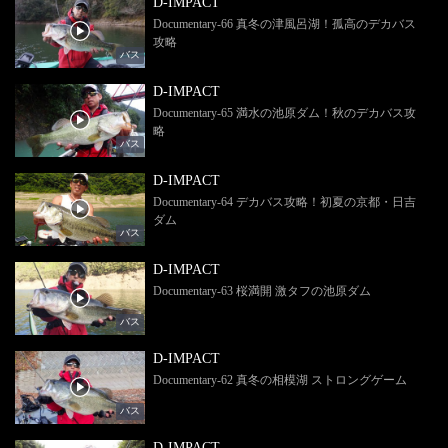
D-IMPACT
Documentary-66 真冬の津風呂湖！孤高のデカバス
攻略
バス
D-IMPACT
Documentary-65 満水の池原ダム！秋のデカバス攻
略
バス
D-IMPACT
Documentary-64 デカバス攻略！初夏の京都・日吉
ダム
バス
D-IMPACT
Documentary-63 桜満開 激タフの池原ダム
バス
D-IMPACT
Documentary-62 真冬の相模湖 ストロングゲーム
バス
D-IMPACT