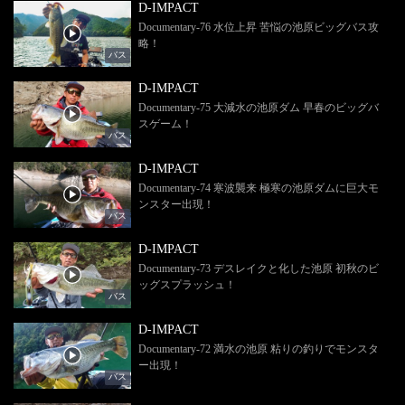
D-IMPACT
Documentary-76 水位上昇 苦悩の池原ビッグバス攻
略！
バス
D-IMPACT
Documentary-75 大減水の池原ダム 早春のビッグバ
スゲーム！
バス
D-IMPACT
Documentary-74 寒波襲来 極寒の池原ダムに巨大モ
ンスター出現！
バス
D-IMPACT
Documentary-73 デスレイクと化した池原 初秋のビ
ッグスプラッシュ！
バス
D-IMPACT
Documentary-72 満水の池原 粘りの釣りでモンスタ
ー出現！
バス