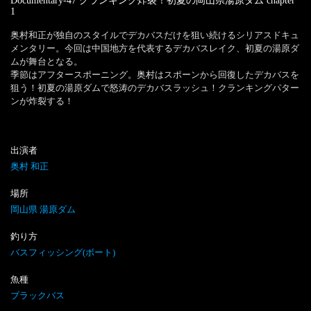
Documentary-47 クランキング炸裂！初夏の岡山県湯原ダム
chapter
1
奥村和正が独自のスタイルでデカバスだけを狙い続けるシリアスドキュ
メンタリー。今回は中国地方を代表するデカバスレイク、初夏の湯原ダ
ムが舞台となる。

季節はアフタースポーニング。奥村はスポーンから回復したデカバスを
狙う！初夏の湯原ダムで怒涛のデカバスラッシュ！クランキングパター
ンが炸裂する！
出演者
奥村 和正
場所
岡山県 湯原ダム
釣り方
バスフィッシング(ボート)
魚種
ブラックバス