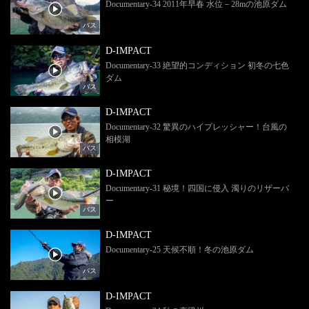
Documentary-34 2011年早春 水位－28mの池原ダム
バス
D-IMPACT
Documentary-33 絶望的コンディション 初冬の七色
ダム
バス
D-IMPACT
Documentary-32 驚異のハイプレッシャー！台風の
相模湖
バス
D-IMPACT
Documentary-31 秘境！四国に侵入 濁りのリザーバ
ー
バス
D-IMPACT
Documentary-25 天候不順！冬の池原ダム
バス
D-IMPACT