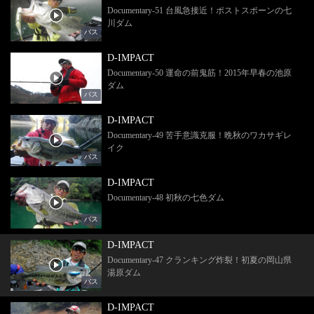
Documentary-51 台風急接近！ポストスポーンの七
川ダム
バス
D-IMPACT
Documentary-50 運命の前鬼筋！2015年早春の池原
ダム
バス
D-IMPACT
Documentary-49 苦手意識克服！晩秋のワカサギレ
イク
バス
D-IMPACT
Documentary-48 初秋の七色ダム
バス
D-IMPACT
Documentary-47 クランキング炸裂！初夏の岡山県
湯原ダム
バス
D-IMPACT