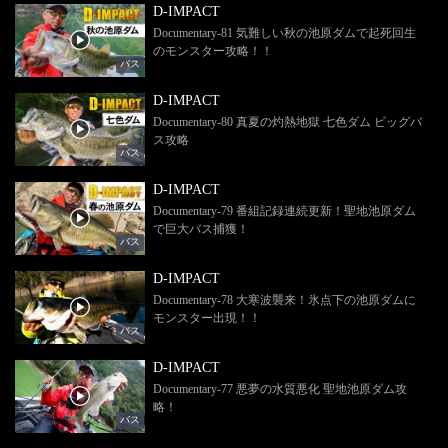
D-IMPACT
Documentary-81 気難しい秋の池原ダムで起死回生
のモンスター攻略！！
バス
D-IMPACT
Documentary-80 真夏の灼熱地獄 七色ダム ビッグバ
ス攻略
バス
D-IMPACT
Documentary-79 番組記録連続更新！聖地池原ダム
で巨大バス捕獲！
バス
D-IMPACT
Documentary-78 大寒波襲来！氷点下の池原ダムに
モンスター出現！！
バス
D-IMPACT
Documentary-77 悪夢の水質悪化 聖地池原ダム攻
略！
バス