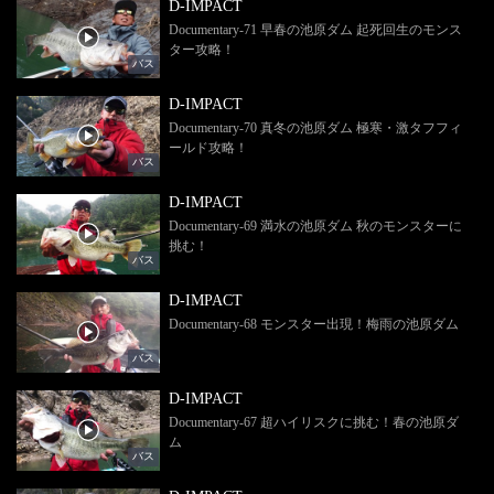
D-IMPACT
Documentary-71 早春の池原ダム 起死回生のモンス
ター攻略！
バス
D-IMPACT
Documentary-70 真冬の池原ダム 極寒・激タフフィ
ールド攻略！
バス
D-IMPACT
Documentary‐69 満水の池原ダム 秋のモンスターに
挑む！
バス
D-IMPACT
Documentary-68 モンスター出現！梅雨の池原ダム
バス
D-IMPACT
Documentary‐67 超ハイリスクに挑む！春の池原ダ
ム
バス