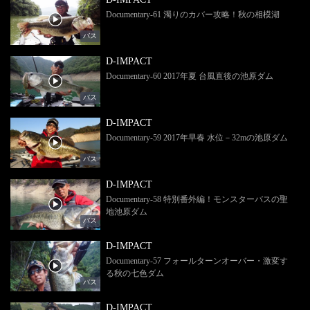
Documentary-61 濁りのカバー攻略！秋の相模湖
バス
D-IMPACT
Documentary-60 2017年夏 台風直後の池原ダム
バス
D-IMPACT
Documentary-59 2017年早春 水位－32mの池原ダム
バス
D-IMPACT
Documentary-58 特別番外編！モンスターバスの聖
地池原ダム
バス
D-IMPACT
Documentary-57 フォールターンオーバー・激変す
る秋の七色ダム
バス
D-IMPACT