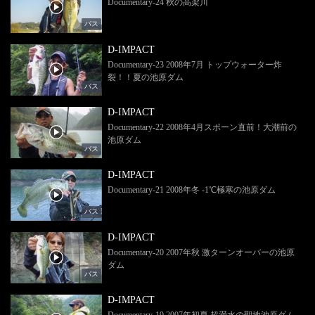
Documentary-24 秋の高梁川
バス
D-IMPACT
Documentary-23 2008年7月 トップウォーター炸
裂！！夏の池原ダム
バス
D-IMPACT
Documentary-22 2008年4月スポーン直前！大潮前の
池原ダム
バス
D-IMPACT
Documentary-21 2008年冬 -1℃極寒の池原ダム
バス
D-IMPACT
Documentary-20 2007年秋 激ターンオーバーの池原
ダム
バス
D-IMPACT
Documentary-19 2007年初夏 超満水の聖地池原ダム