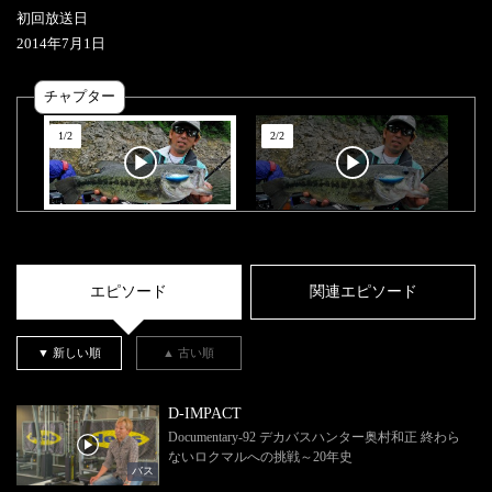
初回放送日
2014
年
7
月
1
日
チャプター
1
/
2
2
/
2
エピソード
関連エピソード
▼ 新しい順
▲ 古い順
D-IMPACT
Documentary-92 デカバスハンター奥村和正 終わら
ないロクマルへの挑戦～20年史
バス