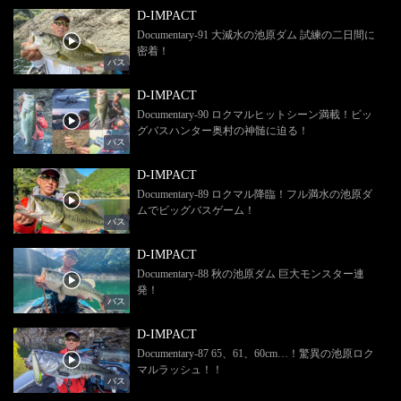
D-IMPACT
Documentary-91 大減水の池原ダム 試練の二日間に
密着！
バス
D-IMPACT
Documentary-90 ロクマルヒットシーン満載！ビッ
グバスハンター奥村の神髄に迫る！
バス
D-IMPACT
Documentary-89 ロクマル降臨！フル満水の池原ダ
ムでビッグバスゲーム！
バス
D-IMPACT
Documentary-88 秋の池原ダム 巨大モンスター連
発！
バス
D-IMPACT
Documentary-87 65、61、60cm…！驚異の池原ロク
マルラッシュ！！
バス