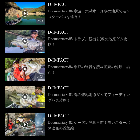
D-IMPACT
Documentary-86 寒波・大減水…真冬の池原でモン
スターバスを追う！
バス
D-IMPACT
Documentary-85 トラブル続出 試練の池原ダム攻
略！！
バス
D-IMPACT
Documentary-84 季節の進行を読み初夏の池原に挑
む！！
バス
D-IMPACT
Documentary-83 春の聖地池原ダムでフィーディン
グバス攻略！！
バス
D-IMPACT
Documentary-82 シーズン開幕直前！モンスターバ
ス連発の総集編！
バス