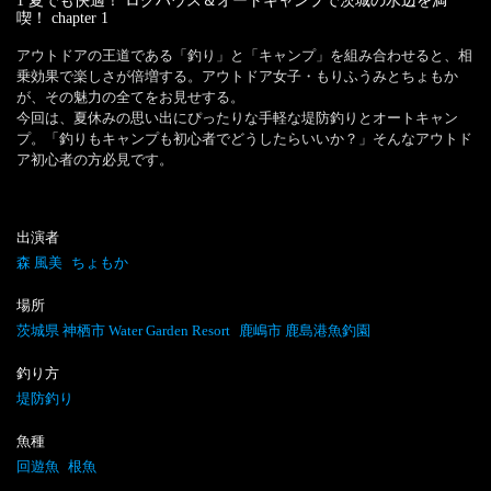
1 夏でも快適！ ログハウス＆オートキャンプで茨城の水辺を満
喫！
chapter
1
アウトドアの王道である「釣り」と「キャンプ」を組み合わせると、相
乗効果で楽しさが倍増する。アウトドア女子・もりふうみとちょもか
が、その魅力の全てをお見せする。

今回は、夏休みの思い出にぴったりな手軽な堤防釣りとオートキャン
プ。「釣りもキャンプも初心者でどうしたらいいか？」そんなアウトド
ア初心者の方必見です。
出演者
森 風美
ちょもか
場所
茨城県 神栖市 Water Garden Resort
鹿嶋市 鹿島港魚釣園
釣り方
堤防釣り
魚種
回遊魚
根魚