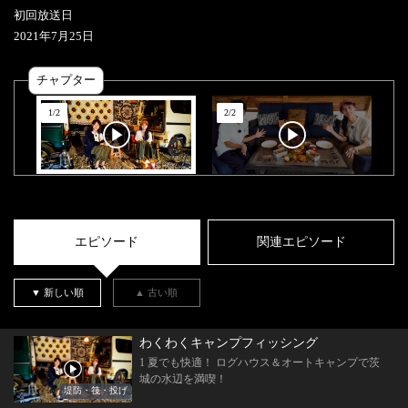
初回放送日
2021
年
7
月
25
日
チャプター
1
/
2
2
/
2
エピソード
関連エピソード
▼ 新しい順
▲ 古い順
わくわくキャンプフィッシング
1 夏でも快適！ ログハウス＆オートキャンプで茨
城の水辺を満喫！
堤防・筏・投げ