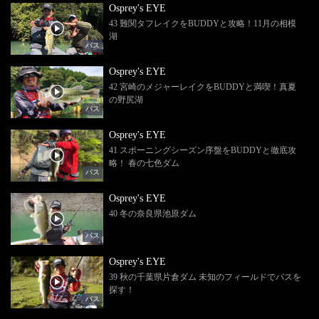
Osprey's EYE
43 難関タフレイクをBUDDYと攻略！11月の相模
湖
バス
Osprey's EYE
42 宮崎のメジャーレイクをBUDDYと満喫！真夏
の野尻湖
バス
Osprey's EYE
41 スポーニングシーズン序盤をBUDDYと徹底攻
略！ 春の七色ダム
バス
Osprey's EYE
40 冬の奈良県池原ダム
バス
Osprey's EYE
39 秋の千葉県片倉ダム 未知のフィールドでバスを
探す！
バス