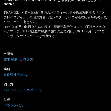
50 MONSTERS A GO GO！BUDDYと徹底攻略・6月の七色ダム
chapter
1
T.NAMIKIこと並木敏成が各地のバスフィールドを徹底攻略する『オス
プレイズアイ』。今回の舞台はモンスターサイズが潜む紀伊半島の人気
リザーバー・七色ダム。

DAY1は前回の池原ダム編に続き、紀伊半島最強ロコ・山岡計文とのタ
ッグマッチ。DAY2は並木敏成単独での全力釣行。2021年6月、アフタ
ースポーンのビッグワンが乱舞する。
出演者
並木 敏成
山岡 計文
場所
奈良県 七色ダム
釣り方
バスフィッシング(ボート)
魚種
ブラックバス