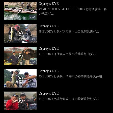
Osprey's EYE
49 MONSTER A GO GO！ BUDDYと徹底攻略・春
の池原ダム
バス
Osprey's EYE
48 BUDDYと冬バス攻略・山口県阿武川ダム
バス
Osprey's EYE
47 BUDDYは仕事人？秋の千葉県亀山ダム
バス
Osprey's EYE
45 BUDDYと快釣！？梅雨の神奈川県津久井湖
バス
Osprey's EYE
44 BUDDYと試行錯誤！冬の愛媛県野村ダム
バス