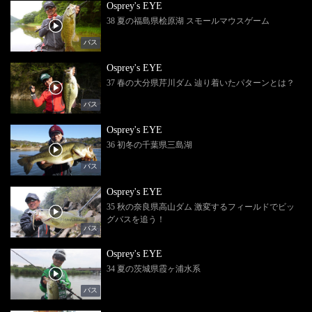
Osprey's EYE
38 夏の福島県桧原湖 スモールマウスゲーム
バス
Osprey's EYE
37 春の大分県芹川ダム 辿り着いたパターンとは？
バス
Osprey's EYE
36 初冬の千葉県三島湖
バス
Osprey's EYE
35 秋の奈良県高山ダム 激変するフィールドでビッ
グバスを追う！
バス
Osprey's EYE
34 夏の茨城県霞ヶ浦水系
バス