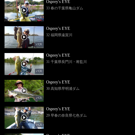
Osprey's EYE
33 春の千葉県亀山ダム
バス
Osprey's EYE
32 福岡県遠賀川
バス
Osprey's EYE
31 千葉県長門川・将監川
バス
Osprey's EYE
30 高知県早明浦ダム
バス
Osprey's EYE
29 早春の奈良県七色ダム
バス