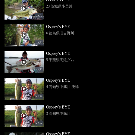
23 茨城県小貝川
バス
Osprey's EYE
6 徳島県旧吉野川
バス
Osprey's EYE
5 千葉県高滝ダム
バス
Osprey's EYE
4 高知県中筋川 後編
バス
Osprey's EYE
3 高知県中筋川
バス
Osprey's EYE