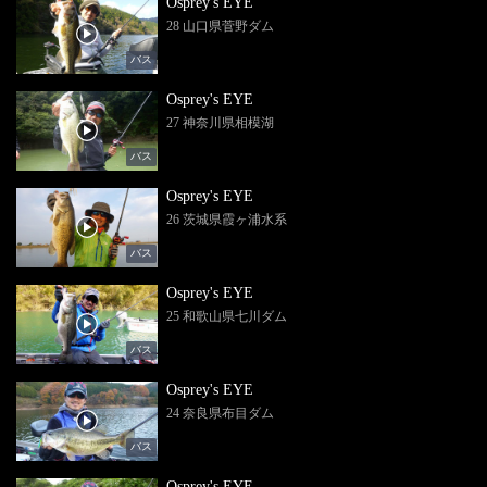
Osprey's EYE
28 山口県菅野ダム
バス
Osprey's EYE
27 神奈川県相模湖
バス
Osprey's EYE
26 茨城県霞ヶ浦水系
バス
Osprey's EYE
25 和歌山県七川ダム
バス
Osprey's EYE
24 奈良県布目ダム
バス
Osprey's EYE