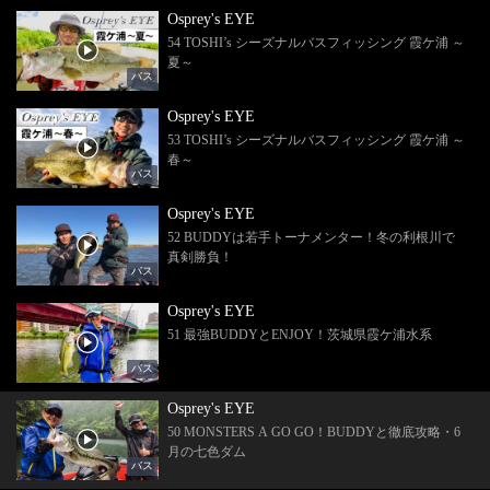
Osprey's EYE
54 TOSHI’s シーズナルバスフィッシング 霞ケ浦 ～
夏～
バス
Osprey's EYE
53 TOSHI’s シーズナルバスフィッシング 霞ケ浦 ～
春～
バス
Osprey's EYE
52 BUDDYは若手トーナメンター！冬の利根川で
真剣勝負！
バス
Osprey's EYE
51 最強BUDDYとENJOY！茨城県霞ケ浦水系
バス
Osprey's EYE
50 MONSTERS A GO GO！BUDDYと徹底攻略・6
月の七色ダム
バス