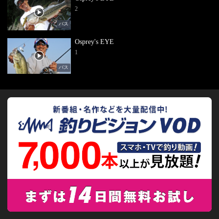
2
バス
Osprey's EYE
1
バス