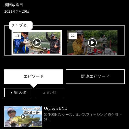
初回放送日
2021
年
7
月
20
日
チャプター
1
/
2
2
/
2
エピソード
関連エピソード
▼ 新しい順
▲ 古い順
Osprey's EYE
55 TOSHI’s シーズナルバスフィッシング 霞ケ浦 ～
秋～
バス