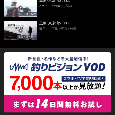
黒鯛･東京湾STYLE
2 ボートでの落とし込み
堤防・筏・投げ
黒鯛･東京湾STYLE
瀬戸内・広島で実力を検証
堤防・筏・投げ