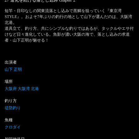
27 進化を続ける落とし込み
chapter
2
短竿・目印なしの関東流落とし込みで黒鯛を狙っていく『東京湾
STYLE』。およそ7年ぶりの釣行の地として山下が選んだのは、大阪湾
北港。

道具立て、釣り方、共にシンプルな釣りではあるが、タックルやエサ付
けなど日々進化している。魚影が濃い大阪の海で、落とし込みの求道
者・山下正明が魅せる！
出演者
山下 正明
場所
大阪府 大阪湾 北港
釣り方
堤防釣り
魚種
クロダイ