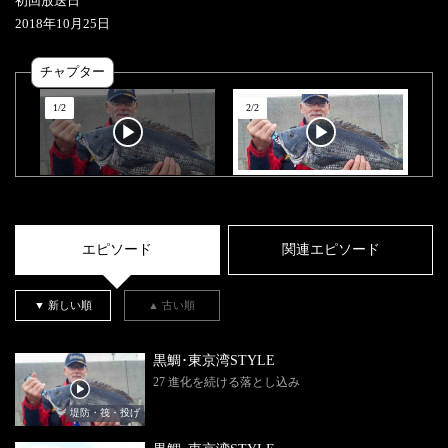
初回放送日
2018
年
10
月
25
日
チャプター
1
/
2
2
/
2
エピソード
関連エピソード
▼ 新しい順
▲ 古い順
黒鯛･東京湾STYLE
27 進化を続ける落とし込み
堤防・筏・投げ