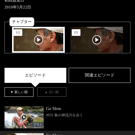
初回放送日
2010
年
5
月
22
日
チャプター
1
/
2
2
/
2
エピソード
関連エピソード
▼ 新しい順
▲ 古い順
Go Slow
#031 春の神流川を歩く
フライ