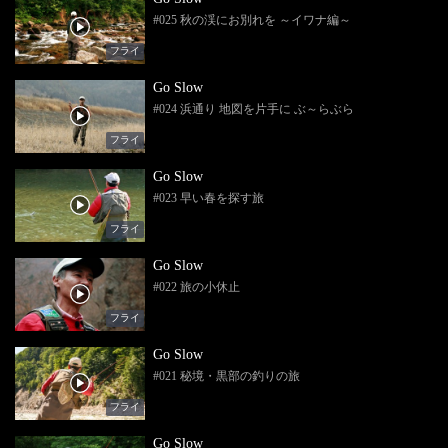
#025 秋の渓にお別れを ～イワナ編～
フライ
Go Slow
#024 浜通り 地図を片手に ぶ～らぶら
フライ
Go Slow
#023 早い春を探す旅
フライ
Go Slow
#022 旅の小休止
フライ
Go Slow
#021 秘境・黒部の釣りの旅
フライ
Go Slow