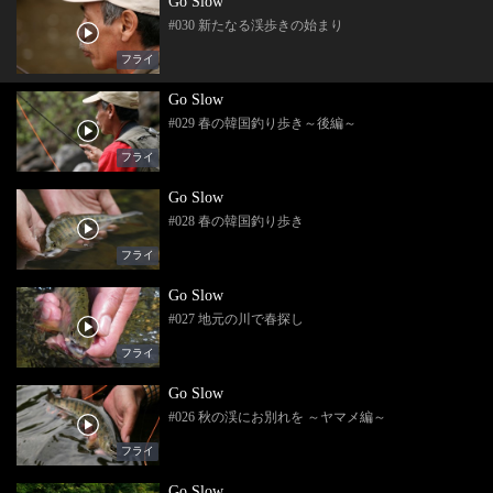
Go Slow
#030 新たなる渓歩きの始まり
フライ
Go Slow
#029 春の韓国釣り歩き～後編～
フライ
Go Slow
#028 春の韓国釣り歩き
フライ
Go Slow
#027 地元の川で春探し
フライ
Go Slow
#026 秋の渓にお別れを ～ヤマメ編～
フライ
Go Slow