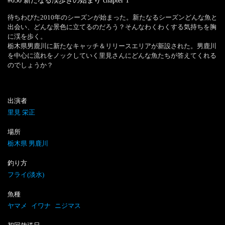
#030 新たなる渓歩きの始まり
chapter
1
待ちわびた2010年のシーズンが始まった。新たなるシーズンどんな魚と
出会い、どんな景色に立てるのだろう？そんなわくわくする気持ちを胸
に渓を歩く。

栃木県男鹿川に新たなキャッチ＆リリースエリアが新設された。男鹿川
を中心に流れをノックしていく里見さんにどんな魚たちが答えてくれる
のでしょうか？
出演者
里見 栄正
場所
栃木県 男鹿川
釣り方
フライ(淡水)
魚種
ヤマメ
イワナ
ニジマス