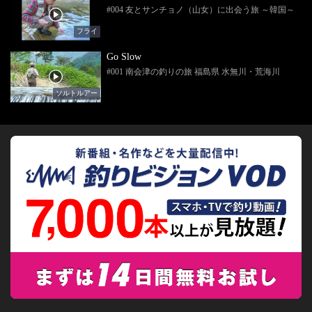
#004 友とサンチョノ（山女）に出会う旅 ～韓国～
フライ
Go Slow
#001 南会津の釣りの旅 福島県 水無川・荒海川
ソルトルアー