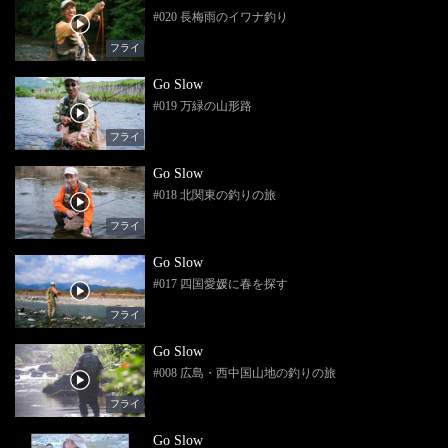
#020 長梅雨のイワナ釣り
フライ
Go Slow
#019 万緑の山形路
フライ
Go Slow
#018 北関東の釣りの旅
フライ
Go Slow
#017 四国愛媛に春を探す
フライ
Go Slow
#008 広島・西中国山地の釣りの旅
フライ
Go Slow