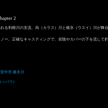
hapter
2
流れる利根川の支流、烏（カラス）川と碓氷（ウスイ）川が舞
ミノー。正確なキャスティングで、岩陰やカバーの下を流して
安中市 碓氷川
カッパリ)