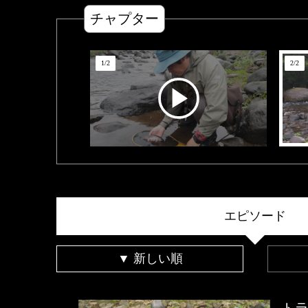
チャプター
1
/
2
2
/
2
エピソード
▼ 新しい順