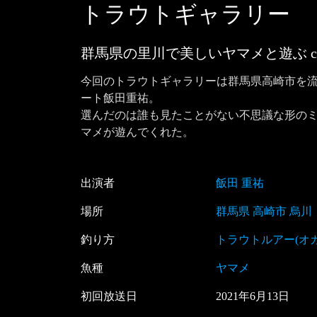
トラウトギャラリー
群馬県の里川で美しいヤマメと遊ぶ
c
今回のトラウトギャラリーは群馬県高崎市を
ート飯田重祐。

選んだのは誰も見たことがない不思議な形の
マメが遊んでくれた。
出演者
飯田 重祐
場所
群馬県 高崎市 烏川
釣り方
トラウトルアー(オ
魚種
ヤマメ
初回放送日
2021
年
6
月
13
日