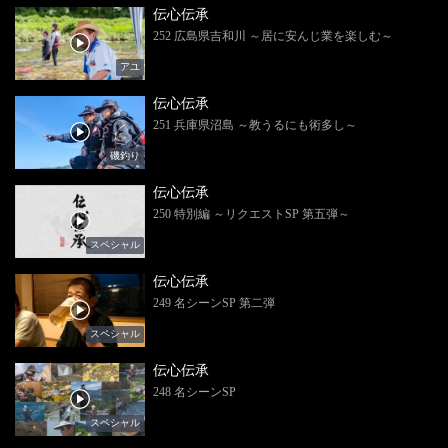
伝心伝承
252 広島県吉和川 ～居に安んじ業を楽しむ～
アユ
伝心伝承
251 兵庫県沼島 ～教うるにも術多し～
磯釣り
伝心伝承
250 特別編 ～リクエストSP 第五弾～
スペシャル
伝心伝承
249 名シーンSP 第二弾
スペシャル
伝心伝承
248 名シーンSP
スペシャル