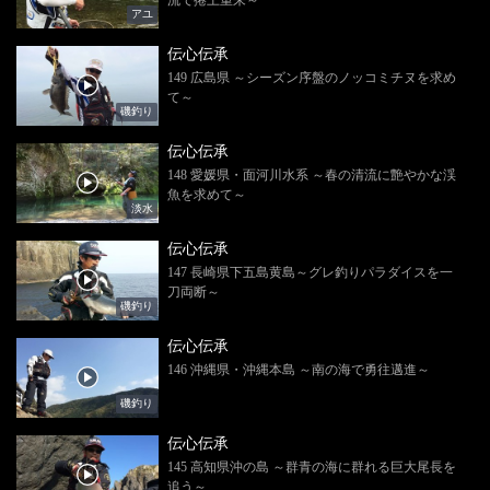
アユ
伝心伝承
149 広島県 ～シーズン序盤のノッコミチヌを求め
て～
磯釣り
伝心伝承
148 愛媛県・面河川水系 ～春の清流に艶やかな渓
魚を求めて～
淡水
伝心伝承
147 長崎県下五島黄島～グレ釣りパラダイスを一
刀両断～
磯釣り
伝心伝承
146 沖縄県・沖縄本島 ～南の海で勇往邁進～
磯釣り
伝心伝承
145 高知県沖の島 ～群青の海に群れる巨大尾長を
追う～