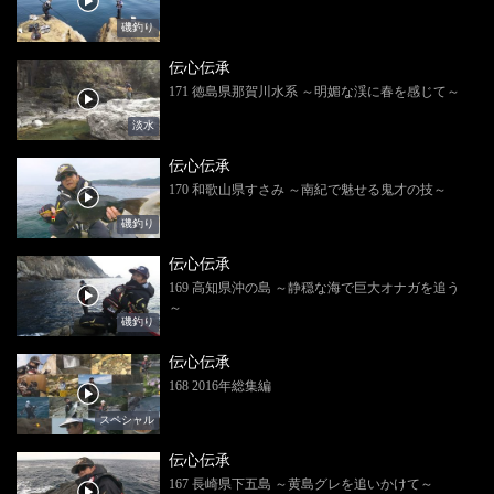
磯釣り
伝心伝承
171 徳島県那賀川水系 ～明媚な渓に春を感じて～
淡水
伝心伝承
170 和歌山県すさみ ～南紀で魅せる鬼才の技～
磯釣り
伝心伝承
169 高知県沖の島 ～静穏な海で巨大オナガを追う
～
磯釣り
伝心伝承
168 2016年総集編
スペシャル
伝心伝承
167 長崎県下五島 ～黄島グレを追いかけて～