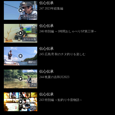
伝心伝承
247 2023年総集編
スペシャル
伝心伝承
246 特別編 ～1時間おしゃべりSP第三弾～
スペシャル
伝心伝承
245 広島湾 秋のチヌ釣りを楽しむ
磯釣り
伝心伝承
244 晩夏の吉和川2023
アユ
伝心伝承
243 特別編 ～鮎釣り今昔物語～
アユ