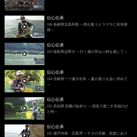
磯釣り
伝心伝承
166 長崎県五島列島 ～群れ集うヒラマサに本領発
揮～
磯釣り
伝心伝承
165 徳島県吉野川 ～行く瀬の早みに時を感じて～
アユ
伝心伝承
164 宮崎県一ツ瀬川水系 ～夏の香りを追い求めて
～
アユ
伝心伝承
162 高知県 初夏の鮎釣り ～清流で過ごす至福のひ
と時～
アユ
伝心伝承
161 瀬戸内海・広島湾 ～チヌの天敵、此処にあり