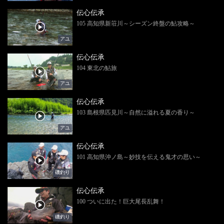
伝心伝承
105 高知県新荘川～シーズン終盤の鮎攻略～
アユ
伝心伝承
104 東北の鮎旅
アユ
伝心伝承
103 島根県匹見川～自然に溢れる夏の香り～
アユ
伝心伝承
101 高知県沖ノ島～妙技を伝える鬼才の思い～
磯釣り
伝心伝承
100 ついに出た！巨大尾長乱舞！
磯釣り