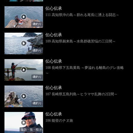
伝心伝承
111 高知県沖の島～群れる尾長に湧上る闘志～
磯釣り
伝心伝承
109 高知県鵜来島～水島群礁苦悩の三日間～
磯釣り
伝心伝承
108 長崎県下五島黄島 ～夢溢れる離島のグレ攻略
～
磯釣り
伝心伝承
107 長崎県五島列島～ヒラマサ乱舞の2日間～
磯釣り
伝心伝承
106 能登のチヌ旅
堤防・筏・投げ