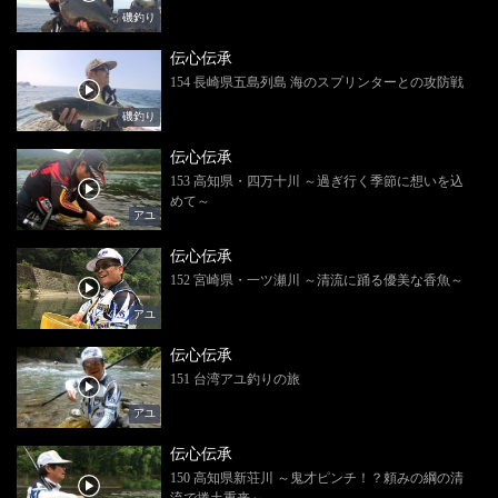
磯釣り
伝心伝承
154 長崎県五島列島 海のスプリンターとの攻防戦
磯釣り
伝心伝承
153 高知県・四万十川 ～過ぎ行く季節に想いを込
めて～
アユ
伝心伝承
152 宮崎県・一ツ瀬川 ～清流に踊る優美な香魚～
アユ
伝心伝承
151 台湾アユ釣りの旅
アユ
伝心伝承
150 高知県新荘川 ～鬼才ピンチ！？頼みの綱の清
流で捲土重来～