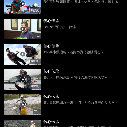
202 高知県須崎湾 ～鬼才の休日・船釣りに興じる
～
船釣り
伝心伝承
201 200回記念 ～後編～
アユ
伝心伝承
197 兵庫県沼島～淡路の海に銀鱗踊る～
磯釣り
伝心伝承
196 大分県保戸島 ～豊後の海で呵呵大笑～
磯釣り
伝心伝承
189 高知県四万十川 ～滔々と流れる豊かな大河～
アユ
伝心伝承