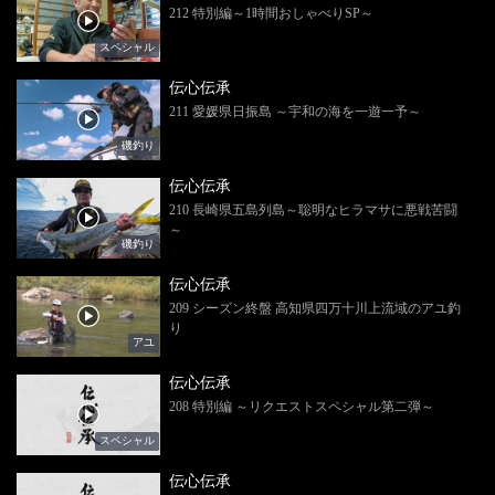
212 特別編～1時間おしゃべりSP～
スペシャル
伝心伝承
211 愛媛県日振島 ～宇和の海を一遊一予～
磯釣り
伝心伝承
210 長崎県五島列島～聡明なヒラマサに悪戦苦闘
～
磯釣り
伝心伝承
209 シーズン終盤 高知県四万十川上流域のアユ釣
り
アユ
伝心伝承
208 特別編 ～リクエストスペシャル第二弾～
スペシャル
伝心伝承