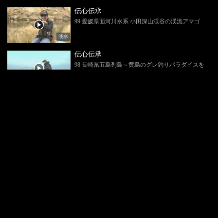
伝心伝承
99 愛媛県面河川水系 小田深山渓谷の渓流アマゴ
淡水
伝心伝承
98 長崎県五島列島～黄島のグレ釣りパラダイスを
釣る～
磯釣り
伝心伝承
97 総集編
スペシャル
伝心伝承
96 水島の尾長グレ
磯釣り
伝心伝承
95 鵜来の磯
磯釣り