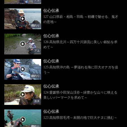
アユ
伝心伝承
127 山口県萩・相島・羽島 ～初磯で魅せる、鬼才
の意地～
磯釣り
伝心伝承
126 高知県北川～四万十川源流に美しい銀鮎を求
めて～
アユ
伝心伝承
125 高知県沖の島 ～夢溢れる海に巨大オナガを追
う～
磯釣り
伝心伝承
124 愛媛県小田深山渓谷～緑豊かな山々に映える
美しいパーマークを求めて～
淡水
伝心伝承
123 高知県宿毛湾～未開の地で巨大チヌに挑む～
磯釣り