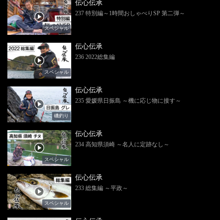
伝心伝承
237 特別編～1時間おしゃべりSP 第二弾～
スペシャル
伝心伝承
236 2022総集編
スペシャル
伝心伝承
235 愛媛県日振島 ～機に応じ物に接す～
磯釣り
伝心伝承
234 高知県須崎 ～名人に定跡なし～
スペシャル
伝心伝承
233 総集編 ～平政～
スペシャル