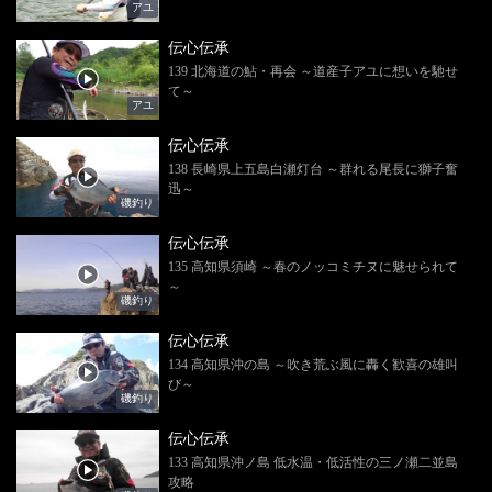
アユ
伝心伝承
139 北海道の鮎・再会 ～道産子アユに想いを馳せ
て～
アユ
伝心伝承
138 長崎県上五島白瀬灯台 ～群れる尾長に獅子奮
迅～
磯釣り
伝心伝承
135 高知県須崎 ～春のノッコミチヌに魅せられて
～
磯釣り
伝心伝承
134 高知県沖の島 ～吹き荒ぶ風に轟く歓喜の雄叫
び～
磯釣り
伝心伝承
133 高知県沖ノ島 低水温・低活性の三ノ瀬二並島
攻略