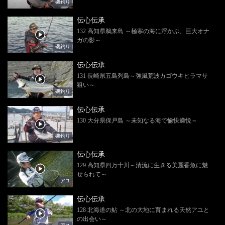
磯釣り
伝心伝承
132 高知県鵜来島 ～極寒の海に浮かぶ、巨大オナ
ガの影～
磯釣り
伝心伝承
131 長崎県五島列島～強風荒波カゴウキヒラマサ
狙い～
磯釣り
伝心伝承
130 大分県保戸島 ～未知なる海で愉快適悦～
磯釣り
伝心伝承
129 高知県四万十川～清流に生きる美麗香魚に魅
せられて～
アユ
伝心伝承
128 北海道の鮎 ～北の大地に育まれる天然アユと
の出会い～