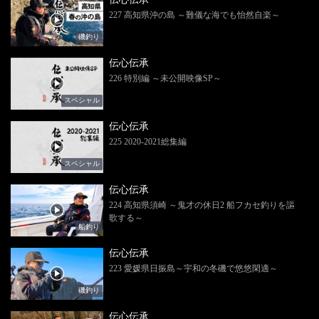
227 高知県沖の島 ～難儀な海でも怡然自楽～
磯釣り
伝心伝承
226 特別編 ～未公開映像SP～
スペシャル
伝心伝承
225 2020-2021総集編
スペシャル
伝心伝承
224 高知県須崎 ～鬼才の休日2 船フカセ釣りを謳
歌する～
船釣り
伝心伝承
223 愛媛県日振島～宇和の冬磯で悠悠閑適～
磯釣り
伝心伝承