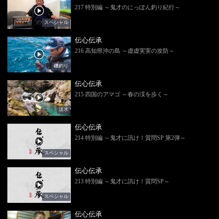
217 特別編 ～鬼才のにっぽん釣り紀行～
スペシャル
伝心伝承
216 高知県沖の島 ～虚虚実実の攻防～
磯釣り
伝心伝承
215 四国のアマゴ ～春の渓を歩く～
淡水
伝心伝承
214 特別編 ～鬼才に訊け！質問SP 第2弾～
スペシャル
伝心伝承
213 特別編 ～鬼才に訊け！質問SP～
スペシャル
伝心伝承