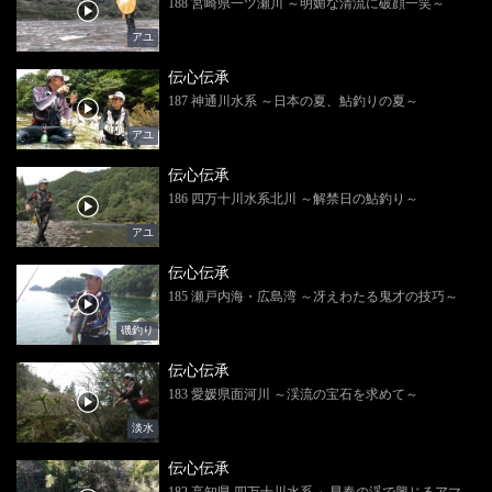
188 宮崎県一ツ瀬川 ～明媚な清流に破顔一笑～
アユ
伝心伝承
187 神通川水系 ～日本の夏、鮎釣りの夏～
アユ
伝心伝承
186 四万十川水系北川 ～解禁日の鮎釣り～
アユ
伝心伝承
185 瀬戸内海・広島湾 ～冴えわたる鬼才の技巧～
磯釣り
伝心伝承
183 愛媛県面河川 ～渓流の宝石を求めて～
淡水
伝心伝承
182 高知県 四万十川水系 ～早春の渓で興じるアマ