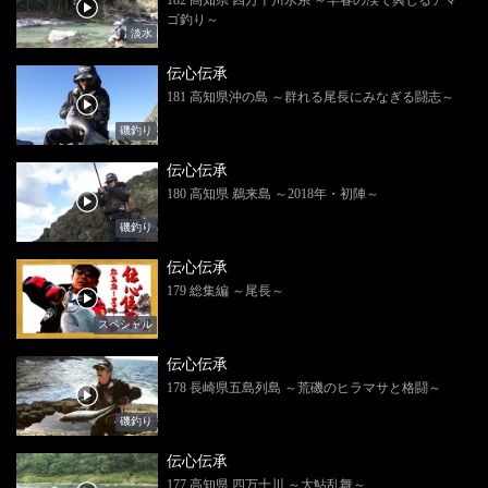
ゴ釣り～
淡水
伝心伝承
181 高知県沖の島 ～群れる尾長にみなぎる闘志～
磯釣り
伝心伝承
180 高知県 鵜来島 ～2018年・初陣～
磯釣り
伝心伝承
179 総集編 ～尾長～
スペシャル
伝心伝承
178 長崎県五島列島 ～荒磯のヒラマサと格闘～
磯釣り
伝心伝承
177 高知県 四万十川 ～大鮎乱舞～