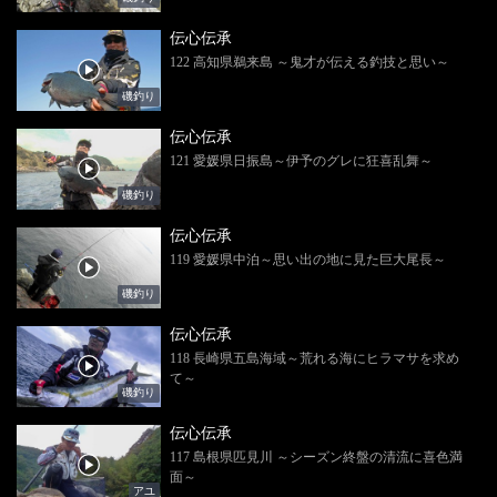
伝心伝承
122 高知県鵜来島 ～鬼才が伝える釣技と思い～
磯釣り
伝心伝承
121 愛媛県日振島～伊予のグレに狂喜乱舞～
磯釣り
伝心伝承
119 愛媛県中泊～思い出の地に見た巨大尾長～
磯釣り
伝心伝承
118 長崎県五島海域～荒れる海にヒラマサを求め
て～
磯釣り
伝心伝承
117 島根県匹見川 ～シーズン終盤の清流に喜色満
面～
アユ