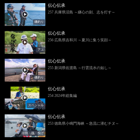
伝心伝承
257 兵庫県沼島 ～継心の刻、志を灯す～
磯釣り
伝心伝承
256 広島県吉和川 ～夏川に集う笑顔～
アユ
伝心伝承
255 新潟県佐渡島 ～行雲流水の如し～
磯釣り
伝心伝承
254 2024年総集編
スペシャル
伝心伝承
253 徳島県小鳴門海峡 ～急流に潜むチヌ～
堤防・筏・投げ