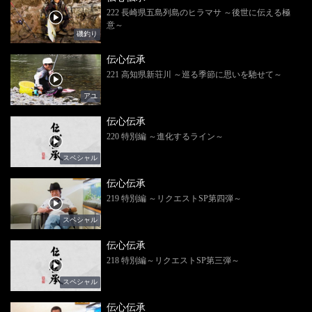
222 長崎県五島列島のヒラマサ ～後世に伝える極
意～
磯釣り
伝心伝承
221 高知県新荘川 ～巡る季節に思いを馳せて～
アユ
伝心伝承
220 特別編 ～進化するライン～
スペシャル
伝心伝承
219 特別編 ～リクエストSP第四弾～
スペシャル
伝心伝承
218 特別編～リクエストSP第三弾～
スペシャル
伝心伝承