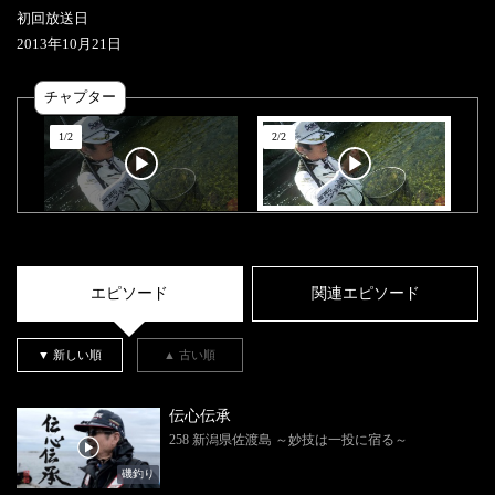
初回放送日
2013
年
10
月
21
日
チャプター
1
/
2
2
/
2
エピソード
関連エピソード
▼ 新しい順
▲ 古い順
伝心伝承
258 新潟県佐渡島 ～妙技は一投に宿る～
磯釣り