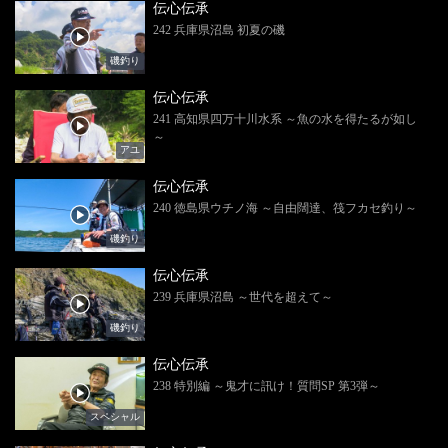
伝心伝承
242 兵庫県沼島 初夏の磯
磯釣り
伝心伝承
241 高知県四万十川水系 ～魚の水を得たるが如し
～
アユ
伝心伝承
240 徳島県ウチノ海 ～自由闊達、筏フカセ釣り～
磯釣り
伝心伝承
239 兵庫県沼島 ～世代を超えて～
磯釣り
伝心伝承
238 特別編 ～鬼才に訊け！質問SP 第3弾～
スペシャル