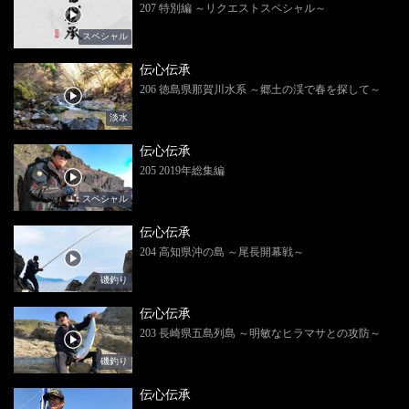
207 特別編 ～リクエストスペシャル～
スペシャル
伝心伝承
206 徳島県那賀川水系 ～郷土の渓で春を探して～
淡水
伝心伝承
205 2019年総集編
スペシャル
伝心伝承
204 高知県沖の島 ～尾長開幕戦～
磯釣り
伝心伝承
203 長崎県五島列島 ～明敏なヒラマサとの攻防～
磯釣り
伝心伝承