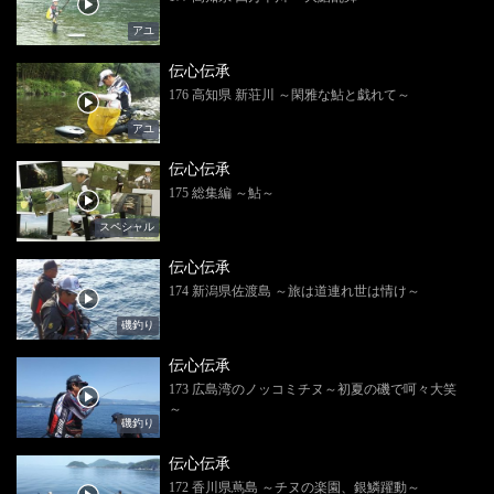
アユ
伝心伝承
176 高知県 新荘川 ～閑雅な鮎と戯れて～
アユ
伝心伝承
175 総集編 ～鮎～
スペシャル
伝心伝承
174 新潟県佐渡島 ～旅は道連れ世は情け～
磯釣り
伝心伝承
173 広島湾のノッコミチヌ～初夏の磯で呵々大笑
～
磯釣り
伝心伝承
172 香川県蔦島 ～チヌの楽園、銀鱗躍動～