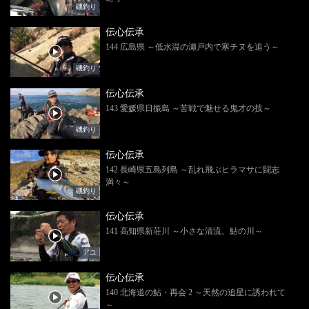
磯釣り
伝心伝承
144 広島県 ～低水温の瀬戸内で寒チヌを追う～
磯釣り
伝心伝承
143 愛媛県日振島 ～苦戦で魅せる鬼才の技～
磯釣り
伝心伝承
142 長崎県五島列島 ～乱れ飛ぶヒラマサに闘志
満々～
磯釣り
伝心伝承
141 高知県新荘川 ～小さな清流、鮎の川～
アユ
伝心伝承
140 北海道の鮎・再会 2 ～天然の追星に誘われて
～