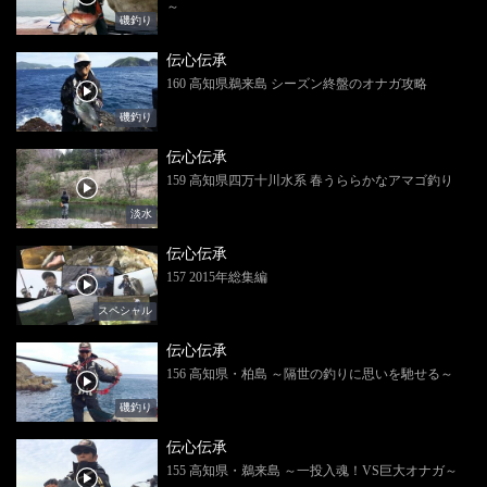
～
磯釣り
伝心伝承
160 高知県鵜来島 シーズン終盤のオナガ攻略
磯釣り
伝心伝承
159 高知県四万十川水系 春うららかなアマゴ釣り
淡水
伝心伝承
157 2015年総集編
スペシャル
伝心伝承
156 高知県・柏島 ～隔世の釣りに思いを馳せる～
磯釣り
伝心伝承
155 高知県・鵜来島 ～一投入魂！VS巨大オナガ～