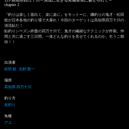
129 高知県四万十川～清流に生きる美麗香魚に魅せられて～
chapter
2
『釣りは楽しく面白く、楽に楽に』をモットーに、磯釣りの鬼才・松田
稔が日本各地の釣り場で大暴れ！今回のターゲットは高知県四万十川の
清流鮎だ！

鮎釣りシーズン終盤の四万十川で、鬼才の繊細なテクニックが炸裂。仲
間と共に過ごす三日間。一体どんな釣りを見せてくれるのか。乞うご期
待！！
出演者
松田 稔
北村 憲一
場所
高知県 四万十川
釣り方
友釣り
魚種
アユ