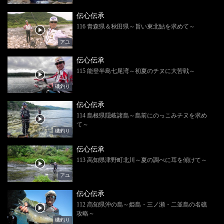
伝心伝承
116 青森県＆秋田県～旨い東北鮎を求めて～
アユ
伝心伝承
115 能登半島七尾湾～初夏のチヌに大苦戦～
磯釣り
伝心伝承
114 島根県隠岐諸島～島前にのっこみチヌを求め
て～
磯釣り
伝心伝承
113 高知県津野町北川～夏の調べに耳を傾けて～
アユ
伝心伝承
112 高知県沖の島～姫島・三ノ瀬・二並島の名礁
攻略～
磯釣り