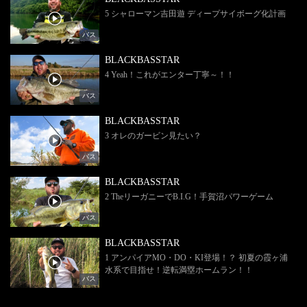
5 シャローマン吉田遊 ディープサイボーグ化計画
バス
BLACKBASSTAR
4 Yeah！これがエンター丁寧～！！
バス
BLACKBASSTAR
3 オレのガービン見たい？
バス
BLACKBASSTAR
2 TheリーガニーでB.I.G！手賀沼パワーゲーム
バス
BLACKBASSTAR
1 アンパイアMO・DO・KI登場！？ 初夏の霞ヶ浦
水系で目指せ！逆転満塁ホームラン！！
バス