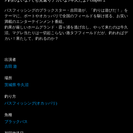
9 釣れないよ♪でも見返りデカいよ♪牛久だよ♪
chapter
2
バスフィッシングのブラックスター・吉田遊が、「釣りは遊びだ！」を
テーマに、ボートやオカッパリで全国のフィールドを駆け巡る、お笑い
満載のエンターテインメント番組。

釣果が厳しいホームグランド・霞ヶ浦を逃げ出し、やって来たのは牛久
沼。マグレ当たりは一切起こらない激タフフィールドだが、釣れればデ
カい！果たして、釣れるのか？
出演者
吉田 遊
場所
茨城県 牛久沼
釣り方
バスフィッシング(オカッパリ)
魚種
ブラックバス