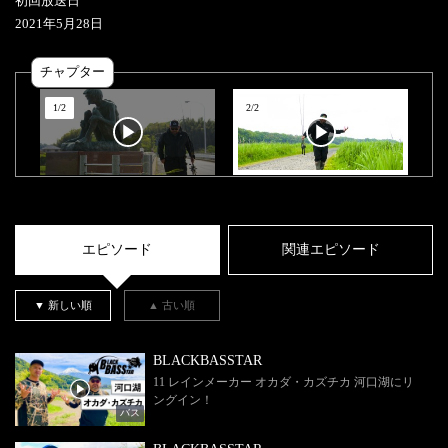
初回放送日
2021
年
5
月
28
日
チャプター
1
/
2
2
/
2
エピソード
関連エピソード
▼ 新しい順
▲ 古い順
BLACKBASSTAR
11 レインメーカー オカダ・カズチカ 河口湖にリ
ングイン！
バス