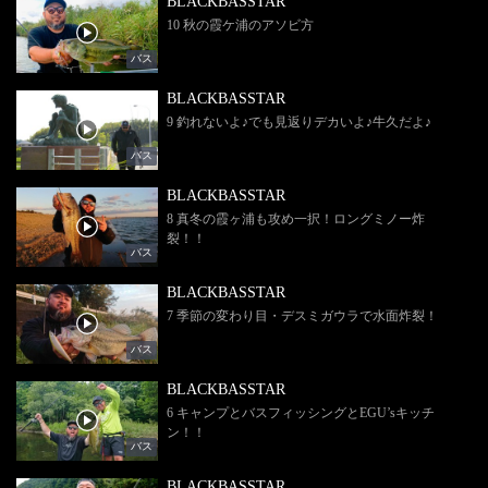
BLACKBASSTAR
10 秋の霞ケ浦のアソビ方
バス
BLACKBASSTAR
9 釣れないよ♪でも見返りデカいよ♪牛久だよ♪
バス
BLACKBASSTAR
8 真冬の霞ヶ浦も攻め一択！ロングミノー炸
裂！！
バス
BLACKBASSTAR
7 季節の変わり目・デスミガウラで水面炸裂！
バス
BLACKBASSTAR
6 キャンプとバスフィッシングとEGU’sキッチ
ン！！
バス
BLACKBASSTAR